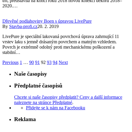
trh, představila na konci roku 2018 novou kolekci dekorů 2018–
2020.…
Dřevěné podlahoviny Boen s úpravou LivePure
By
Stavba-profi.cz
20. 2. 2019
LivePure je speciální lakovaná povrchová úprava zahrnující 11
vrstev laku s jemně drásaným povrchem a matným vzhledem.
Povrch je extrémně odolný proti mechanickému poškození a
stabilní…
Previous
1
…
90
91
92
93
94
Next
Naše časopisy
Předplatné časopisů
Chcete si naše časopisy předplatit? Ceny a další informace
naleznete na stránce Předplatné
.
Přidejte se k nám na Facebooku
Reklama