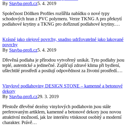
By
Stavba-profi.cz
5. 4. 2019
Společnost Döllken Profiles rozšířila nabídku o nové typy
schodových hran z PVC polymeru. Verze TKNG A pro překrytí
podlahové krytiny a TKNG pro doříznutí podlahové krytiny.…
Krásné jako olejové povrchy, snadno udržovatelné jako lakované
povrchy
By
Stavba-profi.cz
5. 4. 2019
Dřevěná podlaha je přírodou vytvořený unikát. Tyto podlahy jsou
teplé, autentické a jedinečné. Zajišťují zdravé klima při bydlení,
ušlechtilé prostředí a posilují odpovědnost za životní prostředí.…
Vinylové podlahoviny DESIGN STONE – kamenné a betonové
dekory
By
Stavba-profi.cz
29. 3. 2019
Přestože dřevěné dezény vinylových podlahovin jsou stále
preferovaným artiklem, kamenné a betonové dekory jsou novou
atraktivní možností, jak lze interiéru vtisknout osobitý a moderní
charakter. Právě…