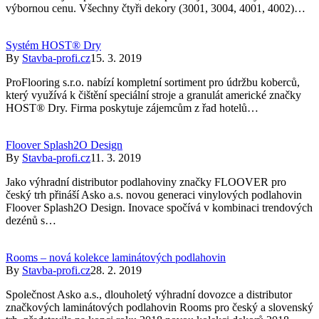
výbornou cenu. Všechny čtyři dekory (3001, 3004, 4001, 4002)…
Systém HOST® Dry
By
Stavba-profi.cz
15. 3. 2019
ProFlooring s.r.o. nabízí kompletní sortiment pro údržbu koberců,
který využívá k čištění speciální stroje a granulát americké značky
HOST® Dry. Firma poskytuje zájemcům z řad hotelů…
Floover Splash2O Design
By
Stavba-profi.cz
11. 3. 2019
Jako výhradní distributor podlahoviny značky FLOOVER pro
český trh přináší Asko a.s. novou generaci vinylových podlahovin
Floover Splash2O Design. Inovace spočívá v kombinaci trendových
dezénů s…
Rooms – nová kolekce laminátových podlahovin
By
Stavba-profi.cz
28. 2. 2019
Společnost Asko a.s., dlouholetý výhradní dovozce a distributor
značkových laminátových podlahovin Rooms pro český a slovenský