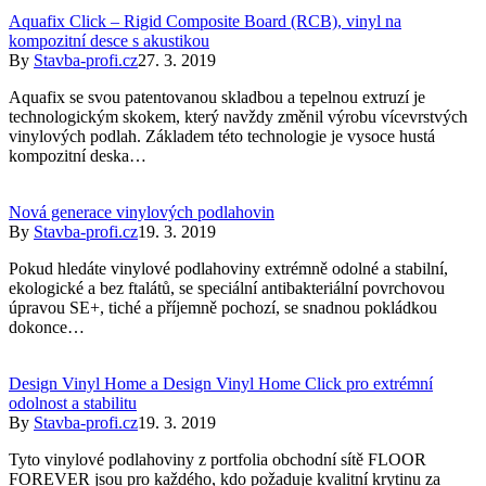
Aquafix Click – Rigid Composite Board (RCB), vinyl na
kompozitní desce s akustikou
By
Stavba-profi.cz
27. 3. 2019
Aquafix se svou patentovanou skladbou a tepelnou extruzí je
technologickým skokem, který navždy změnil výrobu vícevrstvých
vinylových podlah. Základem této technologie je vysoce hustá
kompozitní deska…
Nová generace vinylových podlahovin
By
Stavba-profi.cz
19. 3. 2019
Pokud hledáte vinylové podlahoviny extrémně odolné a stabilní,
ekologické a bez ftalátů, se speciální antibakteriální povrchovou
úpravou SE+, tiché a příjemně pochozí, se snadnou pokládkou
dokonce…
Design Vinyl Home a Design Vinyl Home Click pro extrémní
odolnost a stabilitu
By
Stavba-profi.cz
19. 3. 2019
Tyto vinylové podlahoviny z portfolia obchodní sítě FLOOR
FOREVER jsou pro každého, kdo požaduje kvalitní krytinu za