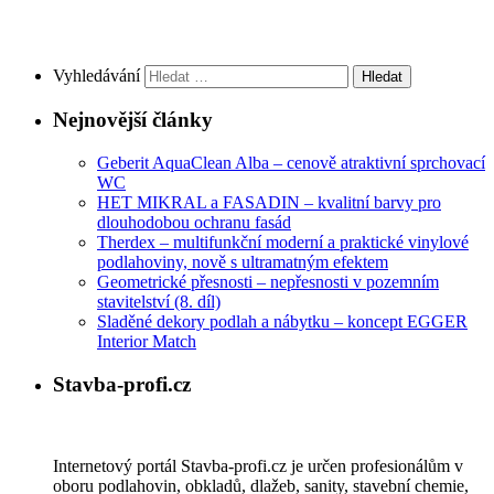
Vyhledávání
Nejnovější články
Geberit AquaClean Alba – cenově atraktivní sprchovací
WC
HET MIKRAL a FASADIN – kvalitní barvy pro
dlouhodobou ochranu fasád
Therdex – multifunkční moderní a praktické vinylové
podlahoviny, nově s ultramatným efektem
Geometrické přesnosti – nepřesnosti v pozemním
stavitelství (8. díl)
Sladěné dekory podlah a nábytku – koncept EGGER
Interior Match
Stavba-profi.cz
Internetový portál Stavba-profi.cz je určen profesionálům v
oboru podlahovin, obkladů, dlažeb, sanity, stavební chemie,