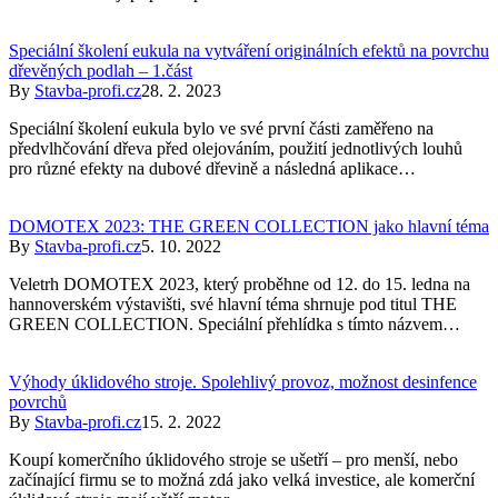
Speciální školení eukula na vytváření originálních efektů na povrchu
dřevěných podlah – 1.část
By
Stavba-profi.cz
28. 2. 2023
Speciální školení eukula bylo ve své první části zaměřeno na
předvlhčování dřeva před olejováním, použití jednotlivých louhů
pro různé efekty na dubové dřevině a následná aplikace…
DOMOTEX 2023: THE GREEN COLLECTION jako hlavní téma
By
Stavba-profi.cz
5. 10. 2022
Veletrh DOMOTEX 2023, který proběhne od 12. do 15. ledna na
hannoverském výstavišti, své hlavní téma shrnuje pod titul THE
GREEN COLLECTION. Speciální přehlídka s tímto názvem…
Výhody úklidového stroje. Spolehlivý provoz, možnost desinfence
povrchů
By
Stavba-profi.cz
15. 2. 2022
Koupí komerčního úklidového stroje se ušetří – pro menší, nebo
začínající firmu se to možná zdá jako velká investice, ale komerční