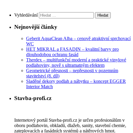
Vyhledávání
Nejnovější články
Geberit AquaClean Alba – cenově atraktivní sprchovací
WC
HET MIKRAL a FASADIN – kvalitní barvy pro
dlouhodobou ochranu fasád
Therdex – multifunkční moderní a praktické vinylové
podlahoviny, nově s ultramatným efektem
Geometrické přesnosti – nepřesnosti v pozemním
stavitelství (8. díl)
Sladěné dekory podlah a nábytku – koncept EGGER
Interior Match
Stavba-profi.cz
Internetový portál Stavba-profi.cz je určen profesionálům v
oboru podlahovin, obkladů, dlažeb, sanity, stavební chemie,
zateplovacích a fasádních systémů a nátěrových hmot.