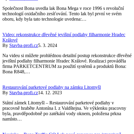
Společnost Bona uvedla lak Bona Mega v roce 1996 s revoluční
technologií oxidačního zesíťování. Tento lak byl první ve svém
oboru, kdy byla tato technologie uvedena:…
Video: rekonstrukce dřevěné jevištní podlahy filharmonie Hradec
Králové
By
Stavba-profi.cz
5. 3. 2024
Na videu si můžete prohlédnou detailní postup rekonstrukce dřevěné
jevištní podlahy filharmonie Hradec Králové. Realizaci prováděla
firma PARKETCENTRUM za použití systémů a produktů Bona:
Bona R848,…
Restaurování parketové podlahy na zámku Litomyšl
By
Stavba-profi.cz
14. 12. 2023
Státní zámek Litomyšl – Restaurování parketové podlahy v
pracovně hraběte Antonína I. z Valdštejna. Ve výklenku pracovny
byla, pravděpodobně po zatékání vody oknem, položena prkna
namísto…