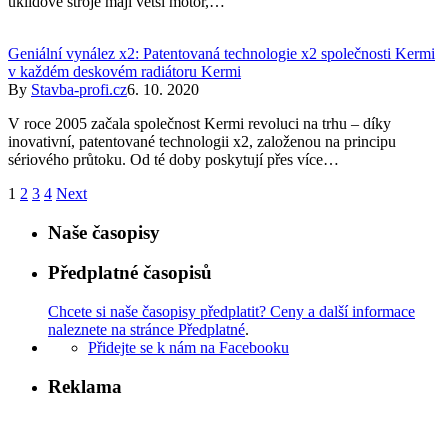
úklidové stroje mají větší motor,…
Geniální vynález x2: Patentovaná technologie x2 společnosti Kermi
v každém deskovém radiátoru Kermi
By
Stavba-profi.cz
6. 10. 2020
V roce 2005 začala společnost Kermi revoluci na trhu – díky
inovativní, patentované technologii x2, založenou na principu
sériového průtoku. Od té doby poskytují přes více…
1
2
3
4
Next
Naše časopisy
Předplatné časopisů
Chcete si naše časopisy předplatit? Ceny a další informace
naleznete na stránce Předplatné
.
Přidejte se k nám na Facebooku
Reklama