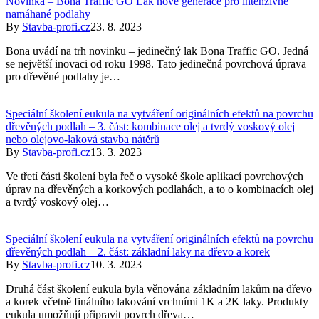
Novinka – Bona Traffic GO Lak nové generace pro intenzivně
namáhané podlahy
By
Stavba-profi.cz
23. 8. 2023
Bona uvádí na trh novinku – jedinečný lak Bona Traffic GO. Jedná
se největší inovaci od roku 1998. Tato jedinečná povrchová úprava
pro dřevěné podlahy je…
Speciální školení eukula na vytváření originálních efektů na povrchu
dřevěných podlah – 3. část: kombinace olej a tvrdý voskový olej
nebo olejovo-laková stavba nátěrů
By
Stavba-profi.cz
13. 3. 2023
Ve třetí části školení byla řeč o vysoké škole aplikací povrchových
úprav na dřevěných a korkových podlahách, a to o kombinacích olej
a tvrdý voskový olej…
Speciální školení eukula na vytváření originálních efektů na povrchu
dřevěných podlah – 2. část: základní laky na dřevo a korek
By
Stavba-profi.cz
10. 3. 2023
Druhá část školení eukula byla věnována základním lakům na dřevo
a korek včetně finálního lakování vrchními 1K a 2K laky. Produkty
eukula umožňují připravit povrch dřeva…