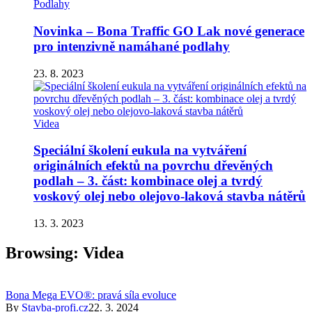
Podlahy
Novinka – Bona Traffic GO Lak nové generace
pro intenzivně namáhané podlahy
23. 8. 2023
Videa
Speciální školení eukula na vytváření
originálních efektů na povrchu dřevěných
podlah – 3. část: kombinace olej a tvrdý
voskový olej nebo olejovo-laková stavba nátěrů
13. 3. 2023
Browsing:
Videa
Bona Mega EVO®: pravá síla evoluce
By
Stavba-profi.cz
22. 3. 2024