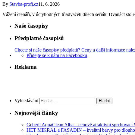
By
Stavba-profi.cz
11. 6. 2026
Vážení čtenáři, v úctyhodných třiadvaceti dílech seriálu Dvanáct stol
Naše časopisy
Předplatné časopisů
Chcete si naše časopisy předplatit? Ceny a další informace nale
Přidejte se k nám na Facebooku
Reklama
Vyhledávání
Nejnovější články
Geberit AquaClean Alba – cenově atraktivní sprchovac
HET MIKRAL a FASADIN – kvalitní barvy pro dlouhod