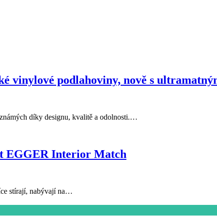
ké vinylové podlahoviny, nově s ultramatn
námých díky designu, kvalitě a odolnosti.…
ept EGGER Interior Match
ce stírají, nabývají na…