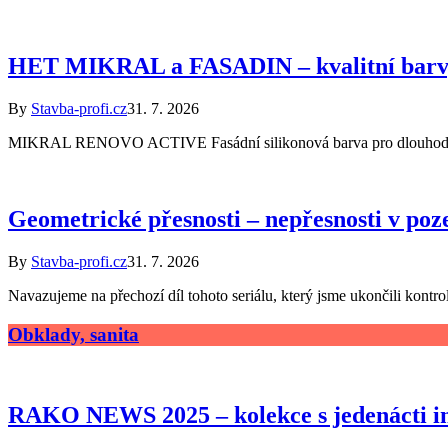
HET MIKRAL a FASADIN – kvalitní barvy
By
Stavba-profi.cz
31. 7. 2026
MIKRAL RENOVO ACTIVE Fasádní silikonová barva pro dlouhodobo
Geometrické přesnosti – nepřesnosti v pozem
By
Stavba-profi.cz
31. 7. 2026
Navazujeme na přechozí díl tohoto seriálu, který jsme ukončili kont
Obklady, sanita
RAKO NEWS 2025 – kolekce s jedenácti in