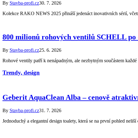
By
Stavba-profi.cz
30. 7. 2026
Kolekce RAKO NEWS 2025 přináší jedenáct inovativních sérií, vč
800 milionů rohových ventilů SCHELL po ce
By
Stavba-profi.cz
25. 6. 2026
Rohové ventily patří k nenápadným, ale nezbytným součástem každé sa
Trendy, design
Geberit AquaClean Alba – cenově atrakti
By
Stavba-profi.cz
31. 7. 2026
Jednoduchý a elegantní design toalety, která se na první pohled nel