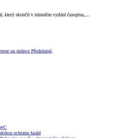
etí, který skončil v minulém vydání časopisu,…
znete na stránce Předplatné
.
í WC
obou ochranu fasád