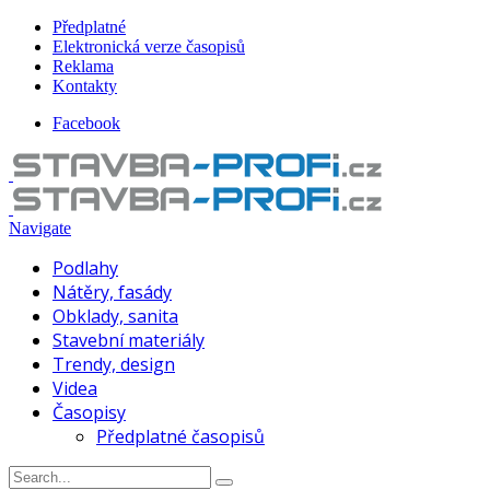
Předplatné
Elektronická verze časopisů
Reklama
Kontakty
Facebook
Navigate
Podlahy
Nátěry, fasády
Obklady, sanita
Stavební materiály
Trendy, design
Videa
Časopisy
Předplatné časopisů