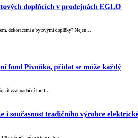
 bytových doplňcích v prodejnách EGLO
ábytkem, dekoracemi a bytovými doplňky? Nejen…
ční fond Pivoňka, přidat se může každý
ůj cíl vzal nadační fond…
rie i současnost tradičního výrobce elektric
 100. výročí své existence. Sto…