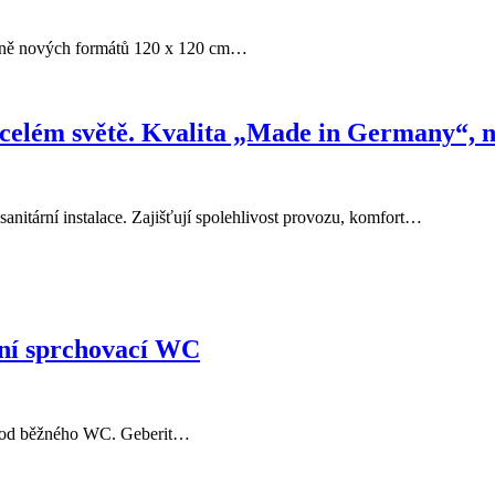
etně nových formátů 120 x 120 cm…
lém světě. Kvalita „Made in Germany“, na k
nitární instalace. Zajišťují spolehlivost provozu, komfort…
vní sprchovací WC
iší od běžného WC. Geberit…