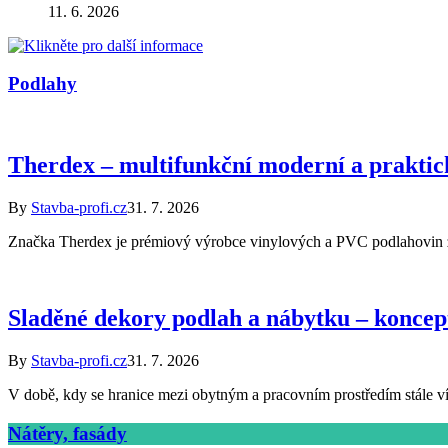
11. 6. 2026
Podlahy
Therdex – multifunkční moderní a praktic
By
Stavba-profi.cz
31. 7. 2026
Značka Therdex je prémiový výrobce vinylových a PVC podlahovin z
Sladěné dekory podlah a nábytku – konc
By
Stavba-profi.cz
31. 7. 2026
V době, kdy se hranice mezi obytným a pracovním prostředím stále ví
Nátěry, fasády