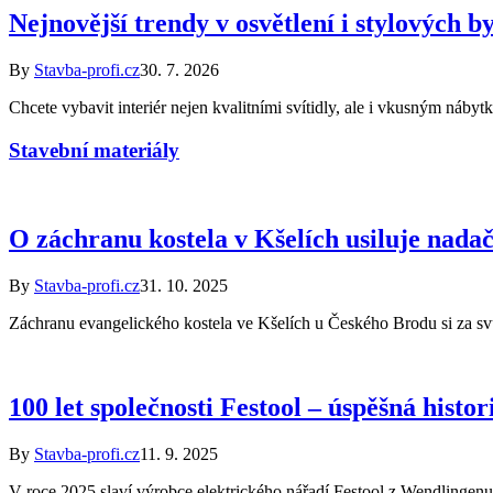
Nejnovější trendy v osvětlení i stylových
By
Stavba-profi.cz
30. 7. 2026
Chcete vybavit interiér nejen kvalitními svítidly, ale i vkusným n
Stavební materiály
O záchranu kostela v Kšelích usiluje nada
By
Stavba-profi.cz
31. 10. 2025
Záchranu evangelického kostela ve Kšelích u Českého Brodu si za sv
100 let společnosti Festool – úspěšná histo
By
Stavba-profi.cz
11. 9. 2025
V roce 2025 slaví výrobce elektrického nářadí Festool z Wendlingenu