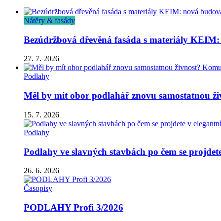
Nátěry & fasády
Bezúdržbová dřevěná fasáda s materiály KEIM: 
27. 7. 2026
Podlahy
Měl by mít obor podlahář znovu samostatnou živ
15. 7. 2026
Podlahy
Podlahy ve slavných stavbách po čem se projdete 
26. 6. 2026
Časopisy
PODLAHY Profi 3/2026