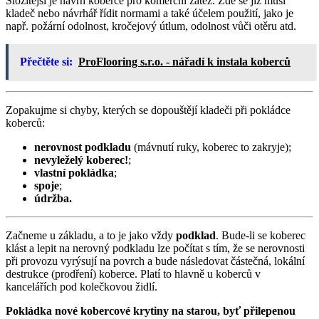
Složitější je návrh koberce pro komerční zátěž. Zde se již musí
kladeč nebo návrhář řídit normami a také účelem použití, jako je
např. požární odolnost, kročejový útlum, odolnost vůči otěru atd.
Přečtěte si:
ProFlooring s.r.o. - nářadí k instala koberců
Zopakujme si chyby, kterých se dopouštějí kladeči při pokládce
koberců:
nerovnost podkladu
(mávnutí ruky, koberec to zakryje);
nevyleželý koberec!
;
vlastní pokládka
;
spoje
;
údržba.
Začneme u základu, a to je jako vždy
podklad
. Bude-li se koberec
klást a lepit na nerovný podkladu lze počítat s tím, že se nerovnosti
při provozu vyrýsují na povrch a bude následovat částečná, lokální
destrukce (prodření) koberce. Platí to hlavně u koberců v
kancelářích pod kolečkovou židlí.
Pokládka nové kobercové krytiny na starou, byť přilepenou