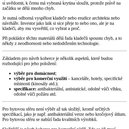
si uvědomit, k čemu má vybraná krytina sloužit, protože právě na
začátku se dělá mnoho chyb.
Je nutná odborná vyspělost kladeče nebo erudice architekta nebo
návrháře. Investor jako laik si sice přeje to nebo ono, ale je na
kladeči, aby mu vysvětlil, co vybrat a proč.
Při pokládce těchto materiálů dělá řada kladečů spoustu chyb, a to
někdy z neodbornosti nebo nedodržením technologie.
Základem pro návrh koberce je několik aspektů, které budou
rozhodující pro jeho položení:
výběr pro domácnost
;
výběr pro komerční využití
– kanceláře, hotely, specifické
místnosti (kinosály atd.);
specifikace:
antibakteriální, antistatické, odolné vůči vlhku,
odolné vůči požáru atd.
Pro bytovou sféru není výběr až tak složitý, kromě určitých
specifikací, jako je např. antibakteriální verze nebo kročejový útlum.
Pro bytovou sféru se nabízí řada kvalitních výrobků.