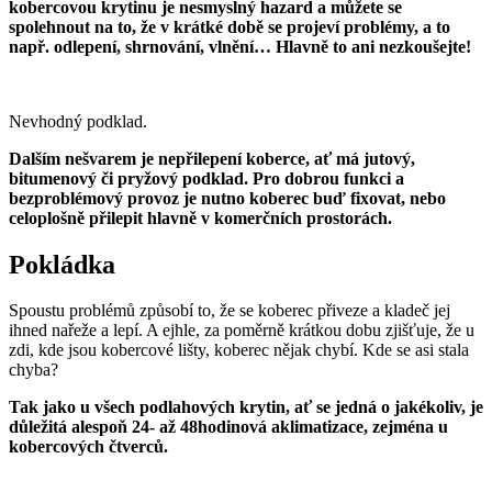
kobercovou krytinu je nesmyslný hazard a můžete se
spolehnout na to, že v krátké době se projeví problémy, a to
např. odlepení, shrnování, vlnění… Hlavně to ani nezkoušejte!
Nevhodný podklad.
Dalším nešvarem je nepřilepení koberce, ať má jutový,
bitumenový či pryžový podklad. Pro dobrou funkci a
bezproblémový provoz je nutno koberec buď fixovat, nebo
celoplošně přilepit hlavně v komerčních prostorách.
Pokládka
Spoustu problémů způsobí to, že se koberec přiveze a kladeč jej
ihned nařeže a lepí. A ejhle, za poměrně krátkou dobu zjišťuje, že u
zdi, kde jsou kobercové lišty, koberec nějak chybí. Kde se asi stala
chyba?
Tak jako u všech podlahových krytin, ať se jedná o jakékoliv, je
důležitá alespoň 24- až 48hodinová aklimatizace, zejména u
kobercových čtverců.