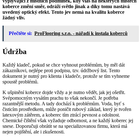
vyplývající z místních podmínek, kdy vlas na některých místech
koberce změní směr, odráží světlo jinak a díky tomu nastává
uvedený optický efekt. Tento jev nemá na kvalitu koberce
žádný vliv.
Přečtěte si:
ProFlooring s.r.o. - nářadí k instala koberců
Údržba
Každý kladeč, pokud se chce vyhnout problémům, by měl dát
zákazníkovi, nejlépe proti podpisu, tzv. údržbový list. Tento
dokument je nutný pro klienta i kladeče, protože se tím vyhneme
spoustě problémů.
K ušpinění koberce dojde vždy a je nutno vědět, jak jej ošetřit.
Svépomocným vysátím prachu to však nekončí. Je potřeba
razantnější metodu. A tady dochází k problémům. Voda, byť s
čisticím prostředkem, může poničit rubový základ, který je tvořen
latexovým zátěrem, a koberec tím ztrácí pevnost a odolnost.
Chemické čištění však vyžaduje odbornost, a ne každý koberec jej
snese. Doporučuji obrátit se na specializovanou firmu, která má
nejen pojištění, ale i zkušenosti.