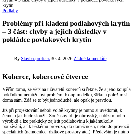
krytin
Podlahy
Problémy při kladení podlahových krytin
– 3 část: chyby a jejich důsledky v
pokládce povlakových krytin
By
Stavba-profi.cz
30. 4. 2026
Žádné komentáře
Koberce, kobercové čtverce
Věřím tomu, že většina uživatelů koberců si řekne, že s jeho koupí a
pokládkou nemůže být problém. Koupím délku, šířku a položím si
doma sám. Zdá se to být jednoduché, ale opak je pravdou.
Již při projektování neboli volbě krytiny je nutno si uvědomit, k
čemu a jak bude sloužit. Současný trh je obrovský, nabízí mnoho
výrobků a lze prakticky zajistit podlahovinu k jakémukoliv
používání, ať k těžkému provozu, do domácnosti, nebo do provozů
speciálních (nemocnice, rizikové prostory atd.). Především je nutno