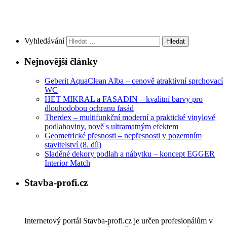
Vyhledávání
Nejnovější články
Geberit AquaClean Alba – cenově atraktivní sprchovací
WC
HET MIKRAL a FASADIN – kvalitní barvy pro
dlouhodobou ochranu fasád
Therdex – multifunkční moderní a praktické vinylové
podlahoviny, nově s ultramatným efektem
Geometrické přesnosti – nepřesnosti v pozemním
stavitelství (8. díl)
Sladěné dekory podlah a nábytku – koncept EGGER
Interior Match
Stavba-profi.cz
Internetový portál Stavba-profi.cz je určen profesionálům v