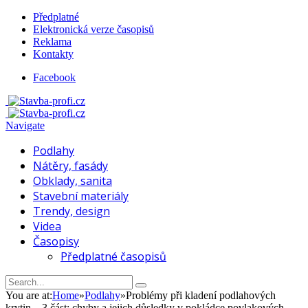
Předplatné
Elektronická verze časopisů
Reklama
Kontakty
Facebook
Navigate
Podlahy
Nátěry, fasády
Obklady, sanita
Stavební materiály
Trendy, design
Videa
Časopisy
Předplatné časopisů
You are at:
Home
»
Podlahy
»
Problémy při kladení podlahových
krytin – 3 část: chyby a jejich důsledky v pokládce povlakových