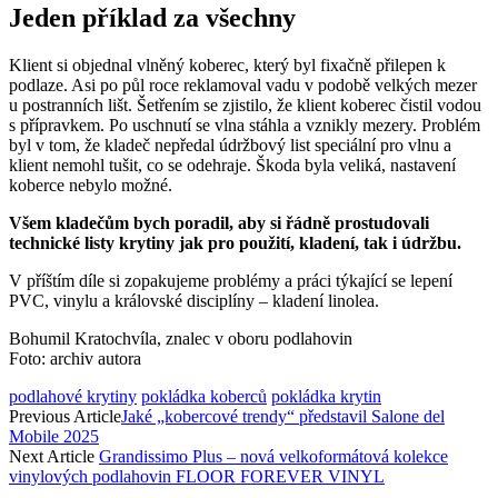
Jeden příklad za všechny
Klient si objednal vlněný koberec, který byl fixačně přilepen k
podlaze. Asi po půl roce reklamoval vadu v podobě velkých mezer
u postranních lišt. Šetřením se zjistilo, že klient koberec čistil vodou
s přípravkem. Po uschnutí se vlna stáhla a vznikly mezery. Problém
byl v tom, že kladeč nepředal údržbový list speciální pro vlnu a
klient nemohl tušit, co se odehraje. Škoda byla veliká, nastavení
koberce nebylo možné.
Všem kladečům bych poradil, aby si řádně prostudovali
technické listy krytiny jak pro použití, kladení, tak i údržbu.
V příštím díle si zopakujeme problémy a práci týkající se lepení
PVC, vinylu a královské disciplíny – kladení linolea.
Bohumil Kratochvíla, znalec v oboru podlahovin
Foto: archiv autora
podlahové krytiny
pokládka koberců
pokládka krytin
Previous Article
Jaké „kobercové trendy“ představil Salone del
Mobile 2025
Next Article
Grandissimo Plus – nová velkoformátová kolekce
vinylových podlahovin FLOOR FOREVER VINYL