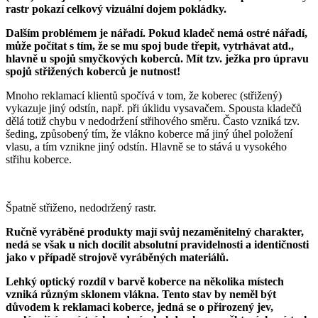
rastr pokazí celkový vizuální dojem pokládky.
Dalším problémem je nářadí. Pokud kladeč nemá ostré nářadí,
může počítat s tím, že se mu spoj bude třepit, vytrhávat atd.,
hlavně u spojů smyčkových koberců. Mít tzv. ježka pro úpravu
spojů střižených koberců je nutnost!
Mnoho reklamací klientů spočívá v tom, že koberec (střižený)
vykazuje jiný odstín, např. při úklidu vysavačem. Spousta kladečů
dělá totiž chybu v nedodržení střihového směru. Často vzniká tzv.
šeding, způsobený tím, že vlákno koberce má jiný úhel položení
vlasu, a tím vznikne jiný odstín. Hlavně se to stává u vysokého
střihu koberce.
Špatně střiženo, nedodržený rastr.
Ručně vyráběné produkty mají svůj nezaměnitelný charakter,
nedá se však u nich docílit absolutní pravidelnosti a identičnosti
jako v případě strojově vyráběných materiálů.
Lehký optický rozdíl v barvě koberce na několika místech
vzniká různým sklonem vlákna. Tento stav by neměl být
důvodem k reklamaci koberce, jedná se o přirozený jev,