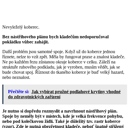
Nevyleželý koberec.
Bez nástřihového plánu bych kladečům nedoporučoval
pokládku vůbec zahájit.
Další problém jsou samotné spoje. Když už do koberce jednou
říznete, nelze to vzít zpět. Měla by fungovat praxe a znalost kladeče.
Ne po každém řezu zůstanou okraje koberce v celku. Záleží na
struktuře rubového podkladu, jak je vyroben, musím vědět, jak se
bude chovat spoj. Říznout do tkaného koberce je buď velký hazard,
nebo neznalost.
Přečtěte si:
Jak vybírat pružné podlahové krytiny vhodné
do zdravotnických zařízení
Je nutno si dopředu rozmyslit a navrhnout nástřihový plán.
Spoje by neměly být v místech, kde je velká frekvence pohybu,
nebo pod kolečkovou židlí. Také je důležitý tzv. rastr koberce
(vzor). Zde je nutná obezřetnost kladeče, neboť špatně střižený