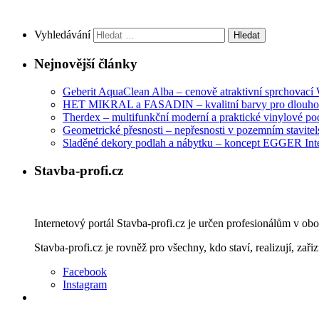
Vyhledávání
Nejnovější články
Geberit AquaClean Alba – cenově atraktivní sprchovac
HET MIKRAL a FASADIN – kvalitní barvy pro dlouhod
Therdex – multifunkční moderní a praktické vinylové po
Geometrické přesnosti – nepřesnosti v pozemním stavitelst
Sladěné dekory podlah a nábytku – koncept EGGER Int
Stavba-profi.cz
Internetový portál Stavba-profi.cz je určen profesionálům v ob
Stavba-profi.cz je rovněž pro všechny, kdo staví, realizují, zařiz
Facebook
Instagram