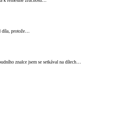
sta k řemeslné zručnosti…
d díla, protože…
oudního znalce jsem se setkával na dílech…