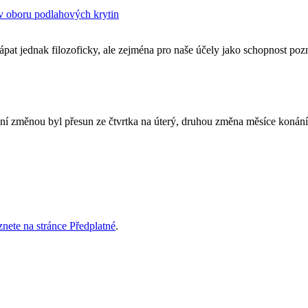
 v oboru podlahových krytin
ápat jednak filozoficky, ale zejména pro naše účely jako schopnost poz
ní změnou byl přesun ze čtvrtka na úterý, druhou změna měsíce konání 
znete na stránce Předplatné
.