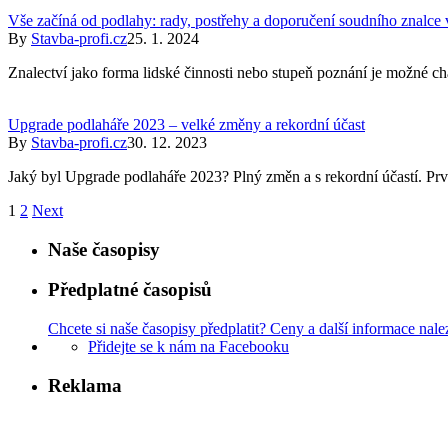
Vše začíná od podlahy: rady, postřehy a doporučení soudního znalce
By
Stavba-profi.cz
25. 1. 2024
Znalectví jako forma lidské činnosti nebo stupeň poznání je možné ch
Upgrade podlaháře 2023 – velké změny a rekordní účast
By
Stavba-profi.cz
30. 12. 2023
Jaký byl Upgrade podlaháře 2023? Plný změn a s rekordní účastí. Prv
1
2
Next
Naše časopisy
Předplatné časopisů
Chcete si naše časopisy předplatit? Ceny a další informace nale
Přidejte se k nám na Facebooku
Reklama