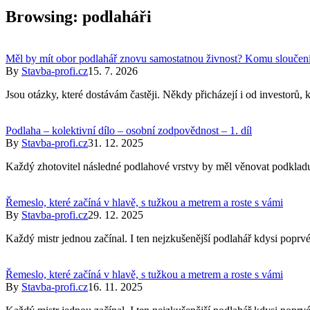
Browsing:
podlaháři
Měl by mít obor podlahář znovu samostatnou živnost? Komu sloučení p
By
Stavba-profi.cz
15. 7. 2026
Jsou otázky, které dostávám častěji. Někdy přicházejí i od investorů, 
Podlaha – kolektivní dílo – osobní zodpovědnost – 1. díl
By
Stavba-profi.cz
31. 12. 2025
Každý zhotovitel následné podlahové vrstvy by měl věnovat podkladu,
Řemeslo, které začíná v hlavě, s tužkou a metrem a roste s vámi
By
Stavba-profi.cz
29. 12. 2025
Každý mistr jednou začínal. I ten nejzkušenější podlahář kdysi poprvé
Řemeslo, které začíná v hlavě, s tužkou a metrem a roste s vámi
By
Stavba-profi.cz
16. 11. 2025