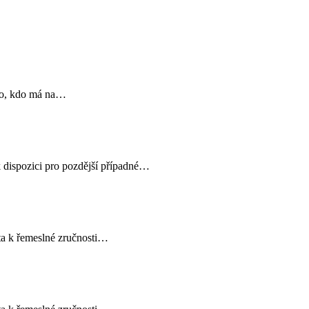
ěkdo, kdo má na…
k dispozici pro pozdější případné…
sta k řemeslné zručnosti…