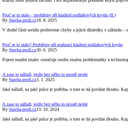
Každý mistr jednou začínal. I ten nejzkušenější podlahář kdysi poprvé
Proč se to stalo – problémy při kladení podlahových krytin (II.)
By
Stavba-profi.cz
18. 8. 2025
V druhé části seriálu probereme chyby a jejich důsledky v základu – 
Proč se to stalo? Problémy při realizaci kladení podlahových krytin
By
Stavba-profi.cz
30. 6. 2025
Pojem soudní znalec označuje osobu znalou problematiky a technologi
A zase to nářadí, jenže bez něho to prostě nejde
By
Stavba-profi.cz
3. 1. 2025
Jaké nářadí, na jaké práce je potřeba, o tom se dá povídat dlouho. Kap
A zase to nářadí, jenže bez něho to prostě nejde
By
Stavba-profi.cz
13. 10. 2024
Jaké nářadí, na jaké práce je potřeba, o tom se dá povídat dlouho. Kap