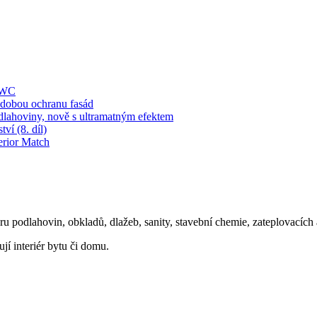
í WC
obou ochranu fasád
dlahoviny, nově s ultramatným efektem
ví (8. díl)
erior Match
oru podlahovin, obkladů, dlažeb, sanity, stavební chemie, zateplovacíc
ují interiér bytu či domu.