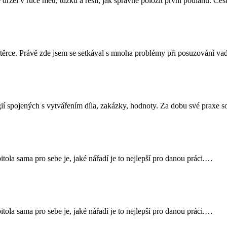
 držel v ruce metr, tužku a řešil, jak správně položit první podlahu. Ce
stěrce. Právě zde jsem se setkával s mnoha problémy při posuzování va
í spojených s vytvářením díla, zakázky, hodnoty. Za dobu své praxe s
itola sama pro sebe je, jaké nářadí je to nejlepší pro danou práci.…
itola sama pro sebe je, jaké nářadí je to nejlepší pro danou práci.…