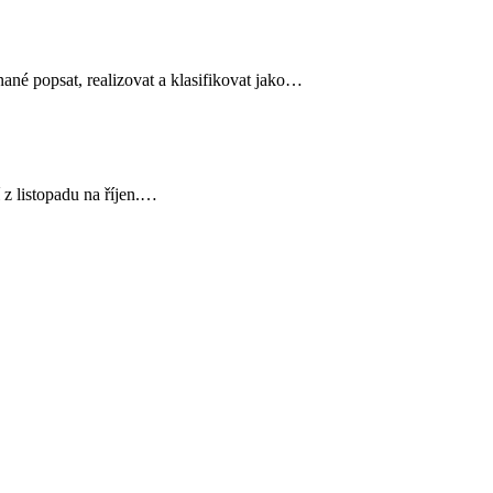
nané popsat, realizovat a klasifikovat jako…
z listopadu na říjen.…