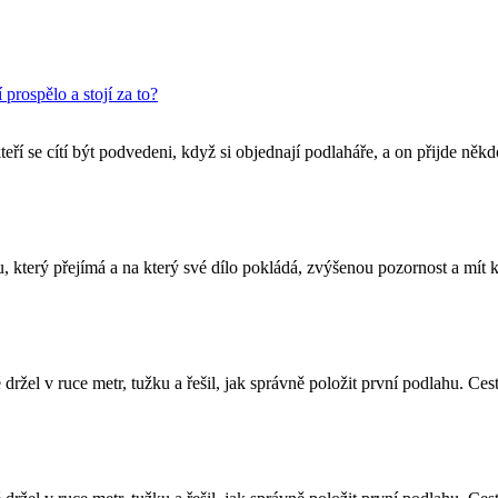
rospělo a stojí za to?
kteří se cítí být podvedeni, když si objednají podlaháře, a on přijde n
 který přejímá a na který své dílo pokládá, zvýšenou pozornost a mít 
 držel v ruce metr, tužku a řešil, jak správně položit první podlahu. Ce