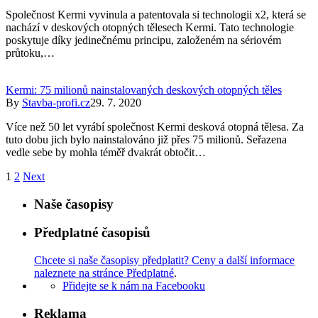
Společnost Kermi vyvinula a patentovala si technologii x2, která se
nachází v deskových otopných tělesech Kermi. Tato technologie
poskytuje díky jedinečnému principu, založeném na sériovém
průtoku,…
Kermi: 75 milionů nainstalovaných deskových otopných těles
By
Stavba-profi.cz
29. 7. 2020
Více než 50 let vyrábí společnost Kermi desková otopná tělesa. Za
tuto dobu jich bylo nainstalováno již přes 75 milionů. Seřazena
vedle sebe by mohla téměř dvakrát obtočit…
1
2
Next
Naše časopisy
Předplatné časopisů
Chcete si naše časopisy předplatit? Ceny a další informace
naleznete na stránce Předplatné
.
Přidejte se k nám na Facebooku
Reklama