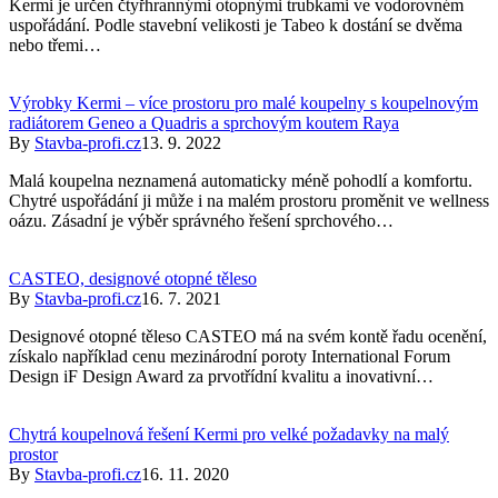
Kermi je určen čtyřhrannými otopnými trubkami ve vodorovném
uspořádání. Podle stavební velikosti je Tabeo k dostání se dvěma
nebo třemi…
Výrobky Kermi – více prostoru pro malé koupelny s koupelnovým
radiátorem Geneo a Quadris a sprchovým koutem Raya
By
Stavba-profi.cz
13. 9. 2022
Malá koupelna neznamená automaticky méně pohodlí a komfortu.
Chytré uspořádání ji může i na malém prostoru proměnit ve wellness
oázu. Zásadní je výběr správného řešení sprchového…
CASTEO, designové otopné těleso
By
Stavba-profi.cz
16. 7. 2021
Designové otopné těleso CASTEO má na svém kontě řadu ocenění,
získalo například cenu mezinárodní poroty International Forum
Design iF Design Award za prvotřídní kvalitu a inovativní…
Chytrá koupelnová řešení Kermi pro velké požadavky na malý
prostor
By
Stavba-profi.cz
16. 11. 2020