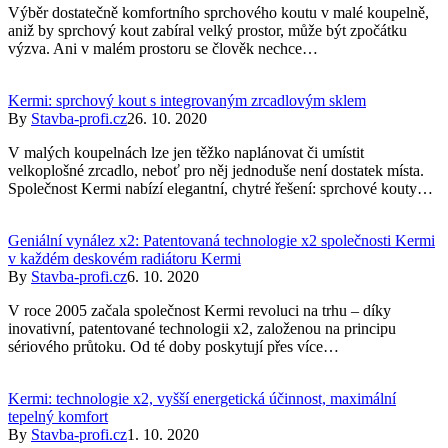
Výběr dostatečně komfortního sprchového koutu v malé koupelně,
aniž by sprchový kout zabíral velký prostor, může být zpočátku
výzva. Ani v malém prostoru se člověk nechce…
Kermi: sprchový kout s integrovaným zrcadlovým sklem
By
Stavba-profi.cz
26. 10. 2020
V malých koupelnách lze jen těžko naplánovat či umístit
velkoplošné zrcadlo, neboť pro něj jednoduše není dostatek místa.
Společnost Kermi nabízí elegantní, chytré řešení: sprchové kouty…
Geniální vynález x2: Patentovaná technologie x2 společnosti Kermi
v každém deskovém radiátoru Kermi
By
Stavba-profi.cz
6. 10. 2020
V roce 2005 začala společnost Kermi revoluci na trhu – díky
inovativní, patentované technologii x2, založenou na principu
sériového průtoku. Od té doby poskytují přes více…
Kermi: technologie x2, vyšší energetická účinnost, maximální
tepelný komfort
By
Stavba-profi.cz
1. 10. 2020