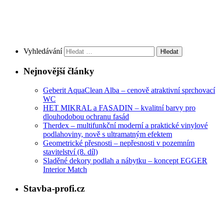
Vyhledávání
Nejnovější články
Geberit AquaClean Alba – cenově atraktivní sprchovací
WC
HET MIKRAL a FASADIN – kvalitní barvy pro
dlouhodobou ochranu fasád
Therdex – multifunkční moderní a praktické vinylové
podlahoviny, nově s ultramatným efektem
Geometrické přesnosti – nepřesnosti v pozemním
stavitelství (8. díl)
Sladěné dekory podlah a nábytku – koncept EGGER
Interior Match
Stavba-profi.cz