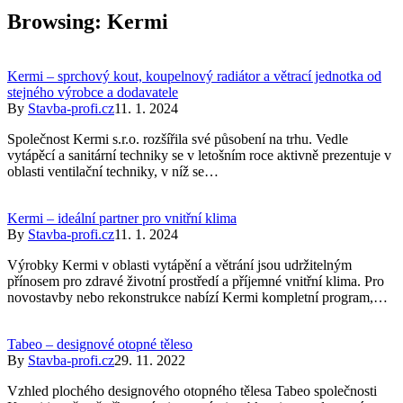
Browsing:
Kermi
Kermi – sprchový kout, koupelnový radiátor a větrací jednotka od
stejného výrobce a dodavatele
By
Stavba-profi.cz
11. 1. 2024
Společnost Kermi s.r.o. rozšířila své působení na trhu. Vedle
vytápěcí a sanitární techniky se v letošním roce aktivně prezentuje v
oblasti ventilační techniky, v níž se…
Kermi – ideální partner pro vnitřní klima
By
Stavba-profi.cz
11. 1. 2024
Výrobky Kermi v oblasti vytápění a větrání jsou udržitelným
přínosem pro zdravé životní prostředí a příjemné vnitřní klima. Pro
novostavby nebo rekonstrukce nabízí Kermi kompletní program,…
Tabeo – designové otopné těleso
By
Stavba-profi.cz
29. 11. 2022
Vzhled plochého designového otopného tělesa Tabeo společnosti