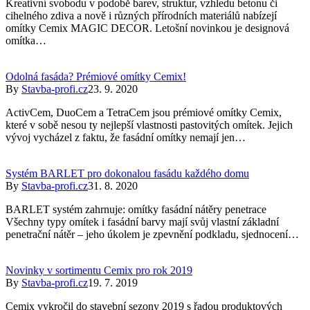
Kreativní svobodu v podobě barev, struktur, vzhledu betonu či
cihelného zdiva a nově i různých přírodních materiálů nabízejí
omítky Cemix MAGIC DECOR. Letošní novinkou je designová
omítka…
Odolná fasáda? Prémiové omítky Cemix!
By
Stavba-profi.cz
23. 9. 2020
ActivCem, DuoCem a TetraCem jsou prémiové omítky Cemix,
které v sobě nesou ty nejlepší vlastnosti pastovitých omítek. Jejich
vývoj vycházel z faktu, že fasádní omítky nemají jen…
Systém BARLET pro dokonalou fasádu každého domu
By
Stavba-profi.cz
31. 8. 2020
BARLET systém zahrnuje: omítky fasádní nátěry penetrace
Všechny typy omítek i fasádní barvy mají svůj vlastní základní
penetrační nátěr – jeho úkolem je zpevnění podkladu, sjednocení…
Novinky v sortimentu Cemix pro rok 2019
By
Stavba-profi.cz
19. 7. 2019
Cemix vykročil do stavební sezony 2019 s řadou produktových