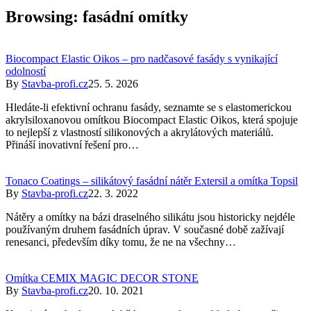
Browsing:
fasádní omítky
Biocompact Elastic Oikos – pro nadčasové fasády s vynikající
odolností
By
Stavba-profi.cz
25. 5. 2026
Hledáte-li efektivní ochranu fasády, seznamte se s elastomerickou
akrylsiloxanovou omítkou Biocompact Elastic Oikos, která spojuje
to nejlepší z vlastností silikonových a akrylátových materiálů.
Přináší inovativní řešení pro…
Tonaco Coatings – silikátový fasádní nátěr Extersil a omítka Topsil
By
Stavba-profi.cz
22. 3. 2022
Nátěry a omítky na bázi draselného silikátu jsou historicky nejdéle
používaným druhem fasádních úprav. V současné době zažívají
renesanci, především díky tomu, že ne na všechny…
Omítka CEMIX MAGIC DECOR STONE
By
Stavba-profi.cz
20. 10. 2021