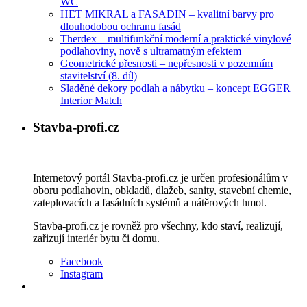
WC
HET MIKRAL a FASADIN – kvalitní barvy pro
dlouhodobou ochranu fasád
Therdex – multifunkční moderní a praktické vinylové
podlahoviny, nově s ultramatným efektem
Geometrické přesnosti – nepřesnosti v pozemním
stavitelství (8. díl)
Sladěné dekory podlah a nábytku – koncept EGGER
Interior Match
Stavba-profi.cz
Internetový portál Stavba-profi.cz je určen profesionálům v
oboru podlahovin, obkladů, dlažeb, sanity, stavební chemie,
zateplovacích a fasádních systémů a nátěrových hmot.
Stavba-profi.cz je rovněž pro všechny, kdo staví, realizují,
zařizují interiér bytu či domu.
Facebook
Instagram