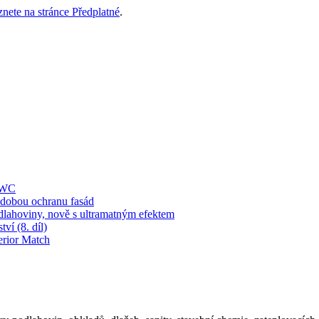
znete na stránce Předplatné
.
í WC
obou ochranu fasád
dlahoviny, nově s ultramatným efektem
ví (8. díl)
erior Match