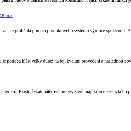
ášťů budov a dalších stavebních konstrukcí. Jejich základní funkcí je
 220 m2
íž sanace proběhla pomocí produktového systému výrobce společnosti
u je potřeba klást velký důraz na její kvalitní provedení a následnou
 interiérů. Existují však nátěrové hmoty, které mají kromě estetického