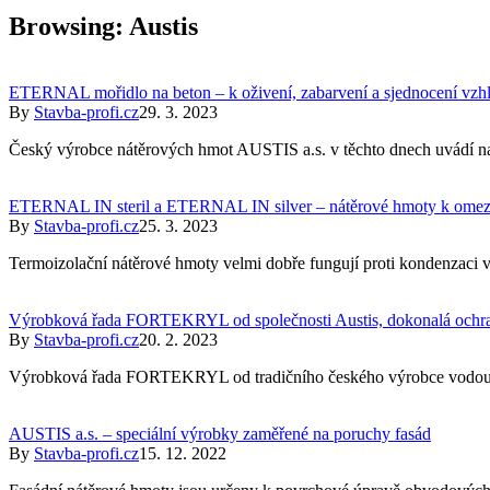
Browsing:
Austis
ETERNAL mořidlo na beton – k oživení, zabarvení a sjednocení vzh
By
Stavba-profi.cz
29. 3. 2023
Český výrobce nátěrových hmot AUSTIS a.s. v těchto dnech uvádí n
ETERNAL IN steril a ETERNAL IN silver – nátěrové hmoty k omeze
By
Stavba-profi.cz
25. 3. 2023
Termoizolační nátěrové hmoty velmi dobře fungují proti kondenzaci vl
Výrobková řada FORTEKRYL od společnosti Austis, dokonalá ochr
By
Stavba-profi.cz
20. 2. 2023
Výrobková řada FORTEKRYL od tradičního českého výrobce vodou ředi
AUSTIS a.s. – speciální výrobky zaměřené na poruchy fasád
By
Stavba-profi.cz
15. 12. 2022