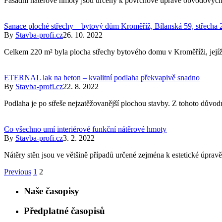
Fasádní nátěrové hmoty jsou určeny k povrchové úpravě obvodových pl
Sanace ploché střechy – bytový dům Kroměříž, Bílanská 59, střecha
By
Stavba-profi.cz
26. 10. 2022
Celkem 220 m² byla plocha střechy bytového domu v Kroměříži, jej
ETERNAL lak na beton – kvalitní podlaha překvapivě snadno
By
Stavba-profi.cz
22. 8. 2022
Podlaha je po střeše nejzatěžovanější plochou stavby. Z tohoto důvod
Co všechno umí interiérové funkční nátěrové hmoty
By
Stavba-profi.cz
3. 2. 2022
Nátěry stěn jsou ve většině případů určené zejména k estetické úpravě
Previous
1
2
Naše časopisy
Předplatné časopisů