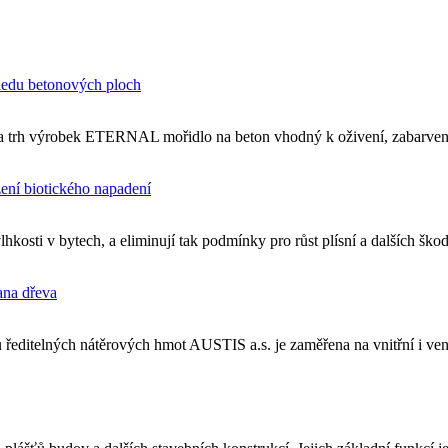
ledu betonových ploch
a trh výrobek ETERNAL mořidlo na beton vhodný k oživení, zabarven
ní biotického napadení
hkosti v bytech, a eliminují tak podmínky pro růst plísní a dalších šk
ana dřeva
telných nátěrových hmot AUSTIS a.s. je zaměřena na vnitřní i venko