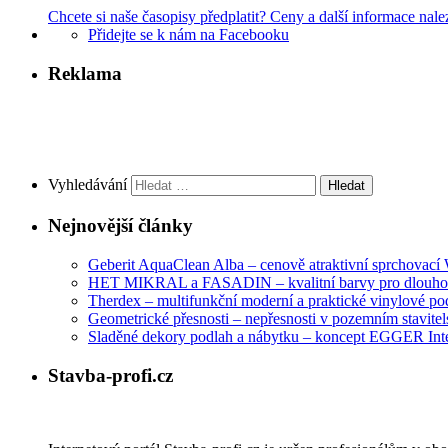
Chcete si naše časopisy předplatit? Ceny a další informace nale
Přidejte se k nám na Facebooku
Reklama
Vyhledávání
Nejnovější články
Geberit AquaClean Alba – cenově atraktivní sprchovac
HET MIKRAL a FASADIN – kvalitní barvy pro dlouhod
Therdex – multifunkční moderní a praktické vinylové po
Geometrické přesnosti – nepřesnosti v pozemním stavitelst
Sladěné dekory podlah a nábytku – koncept EGGER Int
Stavba-profi.cz