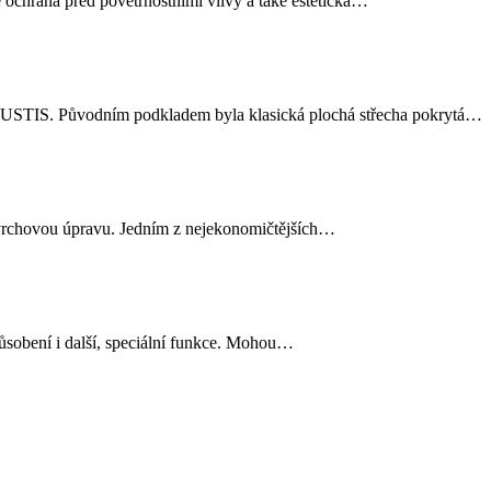
 ochrana před povětrnostními vlivy a také estetická…
 AUSTIS. Původním podkladem byla klasická plochá střecha pokrytá…
 povrchovou úpravu. Jedním z nejekonomičtějších…
 působení i další, speciální funkce. Mohou…