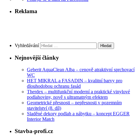
Reklama
Vyhledávání
Nejnovější články
Geberit AquaClean Alba – cenově atraktivní sprchovací
WC
HET MIKRAL a FASADIN – kvalitní barvy pro
dlouhodobou ochranu fasád
Therdex – multifunkční moderní a praktické vinylové
podlahoviny, nově s ultramatným efektem
Geometrické přesnosti – nepřesnosti v pozemním
stavitelství (8. díl)
Sladěné dekory podlah a nábytku – koncept EGGER
Interior Match
Stavba-profi.cz