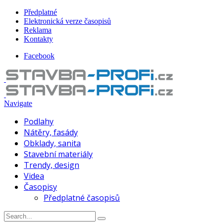
Předplatné
Elektronická verze časopisů
Reklama
Kontakty
Facebook
Navigate
Podlahy
Nátěry, fasády
Obklady, sanita
Stavební materiály
Trendy, design
Videa
Časopisy
Předplatné časopisů