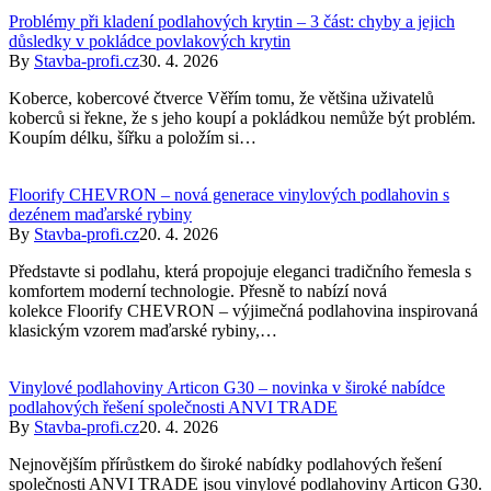
Problémy při kladení podlahových krytin – 3 část: chyby a jejich
důsledky v pokládce povlakových krytin
By
Stavba-profi.cz
30. 4. 2026
Koberce, kobercové čtverce Věřím tomu, že většina uživatelů
koberců si řekne, že s jeho koupí a pokládkou nemůže být problém.
Koupím délku, šířku a položím si…
Floorify CHEVRON – nová generace vinylových podlahovin s
dezénem maďarské rybiny
By
Stavba-profi.cz
20. 4. 2026
Představte si podlahu, která propojuje eleganci tradičního řemesla s
komfortem moderní technologie. Přesně to nabízí nová
kolekce Floorify CHEVRON – výjimečná podlahovina inspirovaná
klasickým vzorem maďarské rybiny,…
Vinylové podlahoviny Articon G30 – novinka v široké nabídce
podlahových řešení společnosti ANVI TRADE
By
Stavba-profi.cz
20. 4. 2026
Nejnovějším přírůstkem do široké nabídky podlahových řešení
společnosti ANVI TRADE jsou vinylové podlahoviny Articon G30.