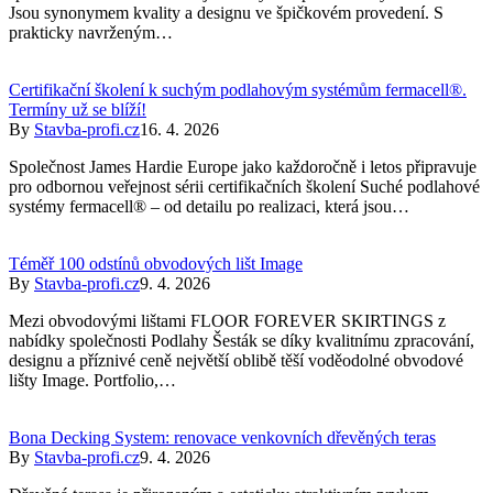
Jsou synonymem kvality a designu ve špičkovém provedení. S
prakticky navrženým…
Certifikační školení k suchým podlahovým systémům fermacell®.
Termíny už se blíží!
By
Stavba-profi.cz
16. 4. 2026
Společnost James Hardie Europe jako každoročně i letos připravuje
pro odbornou veřejnost sérii certifikačních školení Suché podlahové
systémy fermacell® – od detailu po realizaci, která jsou…
Téměř 100 odstínů obvodových lišt Image
By
Stavba-profi.cz
9. 4. 2026
Mezi obvodovými lištami FLOOR FOREVER SKIRTINGS z
nabídky společnosti Podlahy Šesták se díky kvalitnímu zpracování,
designu a příznivé ceně největší oblibě těší voděodolné obvodové
lišty Image. Portfolio,…
Bona Decking System: renovace venkovních dřevěných teras
By
Stavba-profi.cz
9. 4. 2026