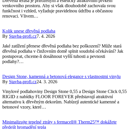
Dřevěná terasa je přirozeným a esteticky atraktivním prvkem
venkovního prostoru. Aby si však dlouhodobě zachovala svou
funkčnost i vzhled, vyžaduje pravidelnou údržbu a občasnou
renovaci. Vlivem…
Kolik unese dřevěná podlaha
By
Stavba-profi.cz
7. 4. 2026
Jaké zatížení přenese dřevěná podlaha bez poškození? Může stará
dřevěná podlaha v činžovním domě splnit soudobá očekávání? Jak
postupovat, chceme-li dosáhnout vyšší tuhosti a pevnosti
podlahy?…
Design Stone, kamenná a betonová elegance s vlastnostmi vinylu
By
Stavba-profi.cz
24. 3. 2026
Vinylové podlahoviny Design Stone 0,55 a Design Stone Click 0,55
RIGID z nabídky FLOOR FOREVER představují atraktivní
alternativu k dřevěným dekorům. Nabízejí autentické kamenné a
betonové vzory, které…
Minimalizujte tepelné ztráty s fermacell® Therm25™ dokážete
předejít hromadění tepla