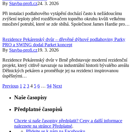
By
Stavba-profi.cz
24. 3. 2026
Při instalaci podlahového vytápění dochází často k nežádoucímu
zvýšení teploty před rozdělovačem topného okruhu kvůli velkému
množství potrubí, které se zde sbíhá. Společnost James Hardie pro…
Rezidence Pekárenský dvůr – dřevěné dýhové podlahoviny Parky
PRO a SWING dodal Parket koncept
By
Stavba-profi.cz
19. 3. 2026
Rezidence Pekárenský dvůr v Brně představuje moderní rezidenční
projekt, který citlivě navazuje na industriální historii bývalého areálu
Dělnických pekáren a proměňuje jej na rezidenci inspirovanou
úspěšnými…
Previous
1
2
3
4
5
6
…
94
Next
Naše časopisy
Předplatné časopisů
Chcete si naše časopisy předplatit? Ceny a další informace
naleznete na stránce Předplatné
.
Přidejte se k nám na Facebooku