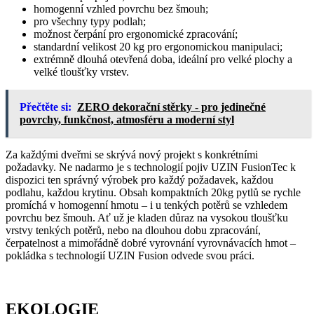
homogenní vzhled povrchu bez šmouh;
pro všechny typy podlah;
možnost čerpání pro ergonomické zpracování;
standardní velikost 20 kg pro ergonomickou manipulaci;
extrémně dlouhá otevřená doba, ideální pro velké plochy a
velké tloušťky vrstev.
Přečtěte si:
ZERO dekorační stěrky - pro jedinečné
povrchy, funkčnost, atmosféru a moderní styl
Za každými dveřmi se skrývá nový projekt s konkrétními
požadavky. Ne nadarmo je s technologií pojiv UZIN FusionTec k
dispozici ten správný výrobek pro každý požadavek, každou
podlahu, každou krytinu. Obsah kompaktních 20kg pytlů se rychle
promíchá v homogenní hmotu – i u tenkých potěrů se vzhledem
povrchu bez šmouh. Ať už je kladen důraz na vysokou tloušťku
vrstvy tenkých potěrů, nebo na dlouhou dobu zpracování,
čerpatelnost a mimořádně dobré vyrovnání vyrovnávacích hmot –
pokládka s technologií UZIN Fusion odvede svou práci.
EKOLOGIE