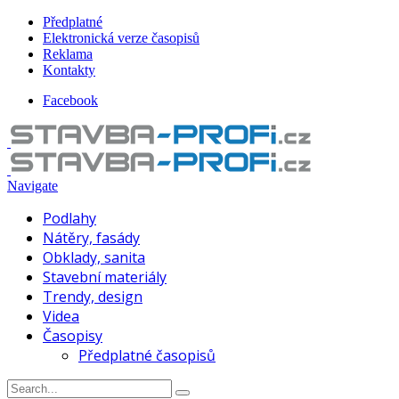
Předplatné
Elektronická verze časopisů
Reklama
Kontakty
Facebook
Navigate
Podlahy
Nátěry, fasády
Obklady, sanita
Stavební materiály
Trendy, design
Videa
Časopisy
Předplatné časopisů