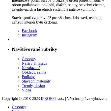
Internetový portál Stavba-profi.cz je určen profesionálům v
oboru podlahovin, obkladů, dlažeb, sanity, stavební chemie,
zateplovacích a fasádních systémů a nátěrových hmot.
Stavba-profi.cz je rovněž pro všechny, kdo staví, realizují,
zařizují interiér bytu či domu.
Facebook
Instagram
Navštěvované rubriky
Časopisy
Nátěry & fasády
Nezařazené
Obklady, sanita
Podlahy
Stavební materiály
Trendy, design
Videa
Copyright © 2018-2023
IPROFFI
s.r.o. | Všechna práva vyhrazena
Časopisy