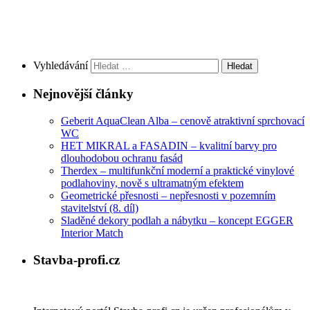
Vyhledávání
Nejnovější články
Geberit AquaClean Alba – cenově atraktivní sprchovací
WC
HET MIKRAL a FASADIN – kvalitní barvy pro
dlouhodobou ochranu fasád
Therdex – multifunkční moderní a praktické vinylové
podlahoviny, nově s ultramatným efektem
Geometrické přesnosti – nepřesnosti v pozemním
stavitelství (8. díl)
Sladěné dekory podlah a nábytku – koncept EGGER
Interior Match
Stavba-profi.cz