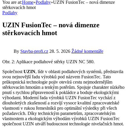
You are at:
Home
»
Podlahy
»
UZIN FusionTec – nová dimenze
stěrkovacích hmot
Podlahy
UZIN FusionTec – nová dimenze
stěrkovacích hmot
By
Stavba-profi.cz
28. 5. 2026
Žádné komentáře
Obr. 2: Aplikace podlahové stěrky UZIN NC 580.
Společnost
UZIN
, lídr v oblasti podlahových systémů, představila
svou nejnovější řadu výrobků pod názvem FusionTec. Tato
průkopnická technologie pojiv otevírá cestu nejmodernějším
stěrkovacím hmotám a tenkým potěrům. Spojuje charakter nízkého
pnutí s rychlou připraveností k pokládce a boduje ekologickými
výhodami. Moderní řada výrobků UZIN FusionTec vychází z
dlouholetých zkušeností a rozvíjí vysoce kvalitní zpracovatelské
vlastnosti v rukou řemeslníků pro optimální výsledky při všech
požadavcích. Díky technickým parametrům, zpracovatelským
vlastnostem a ekologickým výhodám výrobků UZIN FusionTec
společnost UZIN utváří budoucnost technologie nivelačních hmot.