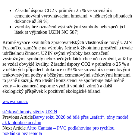
Zásadní úspora CO2 v průměru 25 % ve srovnání s
cementovými vyrovnávacími hmotami, v některých případech
dokonce až 39 %;
výrobky bez označení výstražnými symboly nebezpečných
látek (s výjimkou UZIN NC 587).
Kromě vysoce kvalitních zpracovatelských vlastností se nový UZIN
FusionTec zaměřuje na výrobky šetrné k životnímu prostředí a trvale
udržitelnou činnost. UZIN svými výrobky bez označení
výstražnými symboly nebezpečných látek chce něco změnit, aniž by
se vzdal obvyklé kvality. Zásadní úspory CO2 v průměru o 25 % a
v některých případech dokonce o 39 % ve srovnání s cementovými
tenkovrstvými potěry a běžnými cementovými stěrkovými hmotami
to jasně ukazují. Pro ideální konzistenci se spotřebuje také méně
vody – to znamená úsporné využití vodních zdrojů a další
ekologický příspěvek k pozitivní ekologické bilanci.
www.uzin.cz
stěrkové hmoty
stěrky
UZIN
Previous Article
Barvy roku 2026 od bílé přes „safari“, tóny modré
až k hloubce oceánu
Next Article
Altro Cantata – PVC podlahovina pro rychlou
pokládku bez lepidla