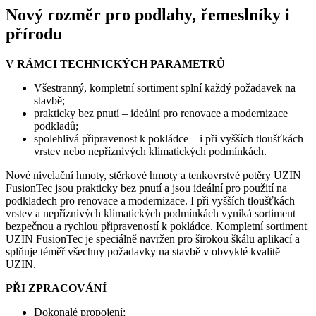
Nový rozměr pro podlahy, řemeslníky i
přírodu
V RÁMCI TECHNICKÝCH PARAMETRŮ
Všestranný, kompletní sortiment splní každý požadavek na
stavbě;
prakticky bez pnutí – ideální pro renovace a modernizace
podkladů;
spolehlivá připravenost k pokládce – i při vyšších tloušťkách
vrstev nebo nepříznivých klimatických podmínkách.
Nové nivelační hmoty, stěrkové hmoty a tenkovrstvé potěry UZIN
FusionTec jsou prakticky bez pnutí a jsou ideální pro použití na
podkladech pro renovace a modernizace. I při vyšších tloušťkách
vrstev a nepříznivých klimatických podmínkách vyniká sortiment
bezpečnou a rychlou připraveností k pokládce. Kompletní sortiment
UZIN FusionTec je speciálně navržen pro širokou škálu aplikací a
splňuje téměř všechny požadavky na stavbě v obvyklé kvalitě
UZIN.
PŘI ZPRACOVÁNÍ
Dokonalé propojení;