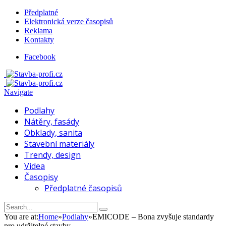
Předplatné
Elektronická verze časopisů
Reklama
Kontakty
Facebook
Navigate
Podlahy
Nátěry, fasády
Obklady, sanita
Stavební materiály
Trendy, design
Videa
Časopisy
Předplatné časopisů
You are at:
Home
»
Podlahy
»
EMICODE – Bona zvyšuje standardy
pro udržitelné stavby