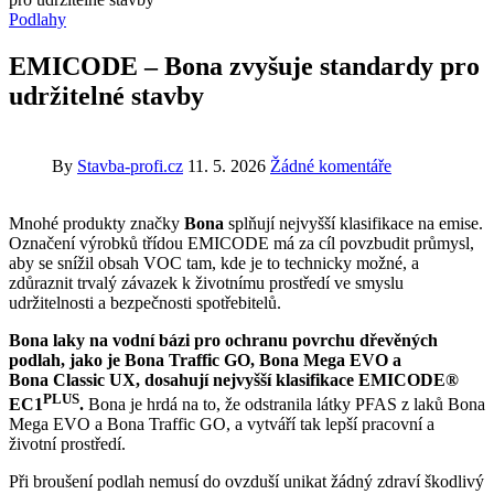
Podlahy
EMICODE – Bona zvyšuje standardy pro
udržitelné stavby
By
Stavba-profi.cz
11. 5. 2026
Žádné komentáře
Mnohé produkty značky
Bona
splňují nejvyšší klasifikace na emise.
Označení výrobků třídou EMICODE má za cíl povzbudit průmysl,
aby se snížil obsah VOC tam, kde je to technicky možné, a
zdůraznit trvalý závazek k životnímu prostředí ve smyslu
udržitelnosti a bezpečnosti spotřebitelů.
Bona laky na vodní bázi pro ochranu povrchu dřevěných
podlah, jako je Bona Traffic GO, Bona Mega EVO a
Bona Classic UX, dosahují nejvyšší klasifikace EMICODE®
PLUS
EC1
.
Bona je hrdá na to, že odstranila látky PFAS z laků Bona
Mega EVO a Bona Traffic GO, a vytváří tak lepší pracovní a
životní prostředí.
Při broušení podlah nemusí do ovzduší unikat žádný zdraví škodlivý