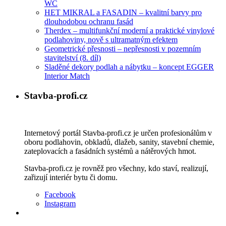
WC
HET MIKRAL a FASADIN – kvalitní barvy pro
dlouhodobou ochranu fasád
Therdex – multifunkční moderní a praktické vinylové
podlahoviny, nově s ultramatným efektem
Geometrické přesnosti – nepřesnosti v pozemním
stavitelství (8. díl)
Sladěné dekory podlah a nábytku – koncept EGGER
Interior Match
Stavba-profi.cz
Internetový portál Stavba-profi.cz je určen profesionálům v
oboru podlahovin, obkladů, dlažeb, sanity, stavební chemie,
zateplovacích a fasádních systémů a nátěrových hmot.
Stavba-profi.cz je rovněž pro všechny, kdo staví, realizují,
zařizují interiér bytu či domu.
Facebook
Instagram