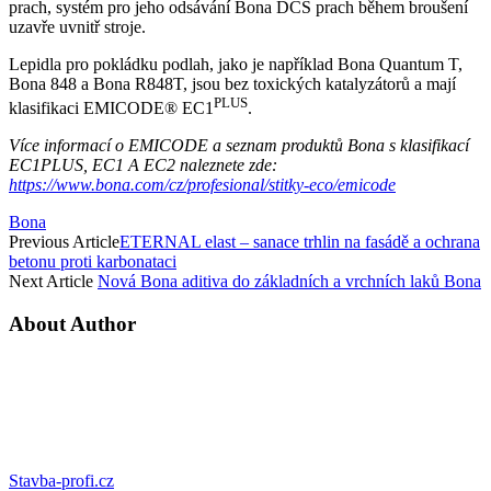
prach, systém pro jeho odsávání Bona DCS prach během broušení
uzavře uvnitř stroje.
Lepidla pro pokládku podlah, jako je například Bona Quantum T,
Bona 848 a Bona R848T, jsou bez toxických katalyzátorů a mají
PLUS
klasifikaci EMICODE® EC1
.
Více informací o EMICODE a seznam produktů Bona s klasifikací
EC1PLUS, EC1 A EC2 naleznete zde:
https://www.bona.com/cz/profesional/stitky-eco/emicode
Bona
Previous Article
ETERNAL elast – sanace trhlin na fasádě a ochrana
betonu proti karbonataci
Next Article
Nová Bona aditiva do základních a vrchních laků Bona
About Author
Stavba-profi.cz