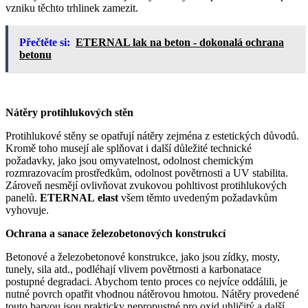
vzniku těchto trhlinek zamezit.
Přečtěte si:
ETERNAL lak na beton - dokonalá ochrana
betonu
Nátěry protihlukových stěn
Protihlukové stěny se opatřují nátěry zejména z estetických důvodů.
Kromě toho musejí ale splňovat i další důležité technické
požadavky, jako jsou omyvatelnost, odolnost chemickým
rozmrazovacím prostředkům, odolnost povětrnosti a UV stabilita.
Zároveň nesmějí ovlivňovat zvukovou pohltivost protihlukových
panelů.
ETERNAL
elast
všem těmto uvedeným požadavkům
vyhovuje.
Ochrana a sanace železobetonových konstrukcí
Betonové a železobetonové konstrukce, jako jsou zídky, mosty,
tunely, sila atd., podléhají vlivem povětrnosti a karbonatace
postupné degradaci. Abychom tento proces co nejvíce oddálili, je
nutné povrch opatřit vhodnou nátěrovou hmotou. Nátěry provedené
touto barvou jsou prakticky nepropustné pro oxid uhličitý a další