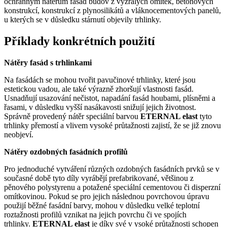
ochranným nátěrům fasád budov z vyzrálých omítek, betonových
konstrukcí, konstrukcí z plynosilikátů a vláknocementových panelů,
u kterých se v důsledku stárnutí objevily trhlinky.
Příklady konkrétních použití
Nátěry fasád s trhlinkami
Na fasádách se mohou tvořit pavučinové trhlinky, které jsou
estetickou vadou, ale také výrazně zhoršují vlastnosti fasád.
Usnadňují usazování nečistot, napadání fasád houbami, plísněmi a
řasami, v důsledku vyšší nasákavosti snižují jejich životnost.
Správně provedený nátěr speciální barvou
ETERNAL elast
tyto
trhlinky přemostí a vlivem vysoké průtažnosti zajistí, že se již znovu
neobjeví.
Nátěry ozdobných fasádních profilů
Pro jednoduché vytváření různých ozdobných fasádních prvků se v
současné době tyto díly vyrábějí prefabrikované, většinou z
pěnového polystyrenu a potažené speciální cementovou či disperzní
omítkovinou. Pokud se pro jejich následnou povrchovou úpravu
použijí běžné fasádní barvy, mohou v důsledku velké teplotní
roztažnosti profilů vznikat na jejich povrchu či ve spojích
trhlinky.
ETERNAL elast
je díky své v ysoké průtažnosti schopen