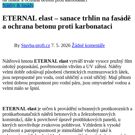
Nátěry & fasády
ETERNAL elast – sanace trhlin na fasádě
a ochrana betonu proti karbonataci
By
Stavba-profi.cz
7. 5. 2026
Žádné komentáře
Nátěrová hmota
ETERNAL elast
vytváří trvale vysoce pružný film
odolný popraskání, povětrnostním vlivům a UV záření. Nátěry
velmi dobře odolávají působení chemických rozmrazovacích látek,
jsou nepropustné pro vodu, oxid uhličitý a oxid siřičitý. Mají přitom
velmi dobrou propustnost pro vodní páru, jsou omyvatelné vodou a
velmi málo se špiní.
ETERNAL elast
je určen k provádění ochranných protikorozních a
protikarbonatačních nátěrů betonových a železobetonových
konstrukcí, dále k povrchové úpravě protihlukových panelů, u
kterých neovlivňuje zvukovou pohltivost. Vzhledem k vysoké
pružnosti a paropropustnosti je mimořádně vhodný také k