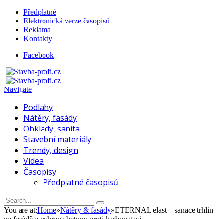
Předplatné
Elektronická verze časopisů
Reklama
Kontakty
Facebook
Navigate
Podlahy
Nátěry, fasády
Obklady, sanita
Stavební materiály
Trendy, design
Videa
Časopisy
Předplatné časopisů
You are at:
Home
»
Nátěry & fasády
»
ETERNAL elast – sanace trhlin
na fasádě a ochrana betonu proti karbonataci