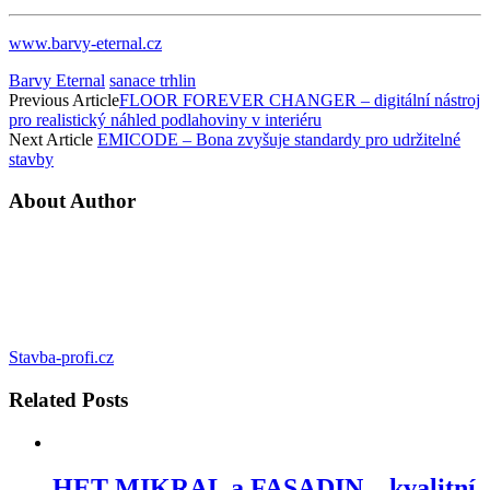
www.barvy-eternal.cz
Barvy Eternal
sanace trhlin
Previous Article
FLOOR FOREVER CHANGER – digitální nástroj
pro realistický náhled podlahoviny v interiéru
Next Article
EMICODE – Bona zvyšuje standardy pro udržitelné
stavby
About Author
Stavba-profi.cz
Related
Posts
HET MIKRAL a FASADIN – kvalitní