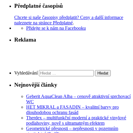
Předplatné časopisů
Chcete si naše časopisy předplatit? Ceny a další informace
naleznete na stránce Předplatné
.
Přidejte se k nám na Facebooku
Reklama
Vyhledávání
Nejnovější články
Geberit AquaClean Alba – cenově atraktivní sprchovací
WC
HET MIKRAL a FASADIN – kvalitní barvy pro
dlouhodobou ochranu fasád
Therdex – multifunkční moderní a praktické vinylové
podlahoviny, nově s ultramatným efektem
Geometrické přesnosti – nepřesnosti v pozemním