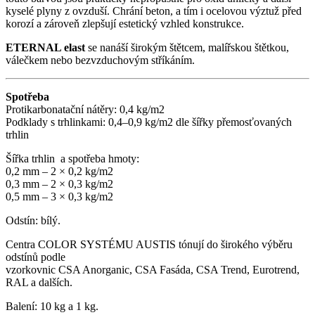
kyselé plyny z ovzduší. Chrání beton, a tím i ocelovou výztuž před
korozí a zároveň zlepšují estetický vzhled konstrukce.
ETERNAL elast
se nanáší širokým štětcem, malířskou štětkou,
válečkem nebo bezvzduchovým stříkáním.
Spotřeba
Protikarbonatační nátěry: 0,4 kg/m2
Podklady s trhlinkami: 0,4–0,9 kg/m2 dle šířky přemosťovaných
trhlin
Šířka trhlin a spotřeba hmoty:
0,2 mm – 2 × 0,2 kg/m2
0,3 mm – 2 × 0,3 kg/m2
0,5 mm – 3 × 0,3 kg/m2
Odstín: bílý.
Centra COLOR SYSTÉMU AUSTIS tónují do širokého výběru
odstínů podle
vzorkovnic CSA Anorganic, CSA Fasáda, CSA Trend, Eurotrend,
RAL a dalších.
Balení: 10 kg a 1 kg.