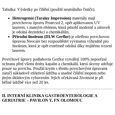
Tabulka: Výsledky po čištění (použití neutrálního čističe).
Heterogenní (Taralay Impression)
materiály mají
povrchovou úpravu Protecsol 2, opět aplikovanou UV
laserem, s matným efektem, která působí moderně a zároveň
je odolná dezinfekci a chemikáliím.
Přírodní linoleum (DLW Gerflor)
je ošetřeno povrchovou
úpravou Neocare bez rozpouštědel vyvinutou výhradně pro
linoleum, která je opět extrémně odolná díky trojitému tvrzení
laserem.
Povrchové úpravy podlahovin Gerflor vytvářejí 100% neporézní
ochranu před všemi druhy kapalin a chemikálií, která skvrny udržuje
pouze na povrchu. Použití krytin s těmito povrchovými úpravami
zaručí nákladově efektivní údržbu a snadné čištění mopem nebo
jiným úklidovým vybavením. Jejich očekávaná životnost je při
běžné údržbě více než 20 let.
II. INTERNÍ KLINIKA GASTROENTEROLOGIE A
GERIATRIE – PAVILON Y, FN OLOMOUC