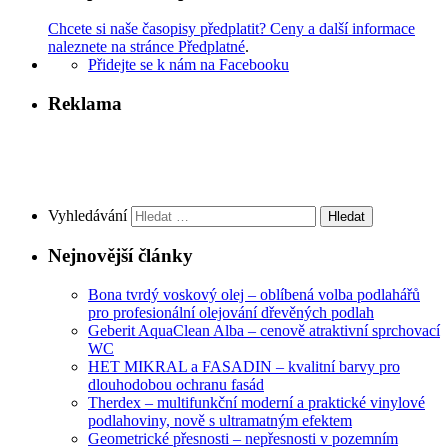
Chcete si naše časopisy předplatit? Ceny a další informace
naleznete na stránce Předplatné
.
Přidejte se k nám na Facebooku
Reklama
Vyhledávání
Nejnovější články
Bona tvrdý voskový olej – oblíbená volba podlahářů
pro profesionální olejování dřevěných podlah
Geberit AquaClean Alba – cenově atraktivní sprchovací
WC
HET MIKRAL a FASADIN – kvalitní barvy pro
dlouhodobou ochranu fasád
Therdex – multifunkční moderní a praktické vinylové
podlahoviny, nově s ultramatným efektem
Geometrické přesnosti – nepřesnosti v pozemním