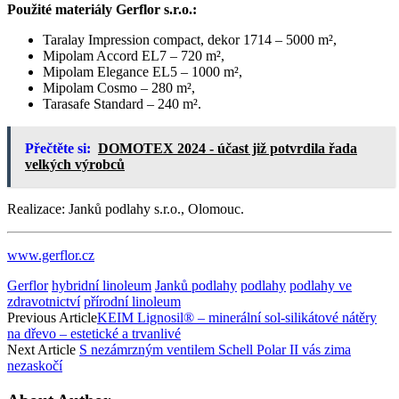
Použité materiály Gerflor s.r.o.:
Taralay Impression compact, dekor 1714 – 5000 m²,
Mipolam Accord EL7 – 720 m²,
Mipolam Elegance EL5 – 1000 m²,
Mipolam Cosmo – 280 m²,
Tarasafe Standard – 240 m².
Přečtěte si:
DOMOTEX 2024 - účast již potvrdila řada
velkých výrobců
Realizace: Janků podlahy s.r.o., Olomouc.
www.gerflor.cz
Gerflor
hybridní linoleum
Janků podlahy
podlahy
podlahy ve
zdravotnictví
přírodní linoleum
Previous Article
KEIM Lignosil® – minerální sol-silikátové nátěry
na dřevo – estetické a trvanlivé
Next Article
S nezámrzným ventilem Schell Polar II vás zima
nezaskočí