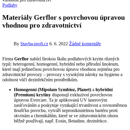
Podlahy
Materiály Gerflor s povrchovou úpravou
vhodnou pro zdravotnictví
By
Stavba-profi.cz
6. 6. 2022
Žádné komentáře
Firma
Gerflor
nabízí širokou škálu podlahových krytin různých
typů: heterogenní, homogenní, hybridní nebo přírodní linoleum,
které mají jedinečnou povrchovou úpravu vhodnou zejména pro
zdravotnické provozy – provozy s vysokými nároky na hygienu a
odolnost vůči dezinfekčním prostředkům.
Homogenní (Mipolam Symbioz, Planet)
a
hybridní
(Premium) krytiny
disponují exkluzivní povrchovou
úpravou Evercare. Ta je aplikovaná UV laserovým
zasíťováním a poskytuje vynikající trvanlivost a rovnoměrnou
tloušťku povrchu, vytváří neproniknutelnou bariéru proti
skvrnám a chemikáliím, které se ve zdravotnickém oboru
běžně používají, např. Eosin, Betadine, dezinfekce.