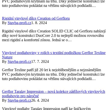
PVC podlahovým krytinám na trhu. Díky jedinečné konstrukci lze
tuto podlahovinu pokládat na většinu stávajících podkladů…
Rigidní vinylové dílce Creation od Gerfloru
By
Stavba-profi.cz
1. 8. 2024
Rigidní vinylové dílce Creation SOLID CLIC od Gerfloru nabízejí
díky nové konstrukci DuoCore 2.0 tu nejlepší možnou rovnováhu
mezi rigidní a komfortní zónou. Jedná se o…
Vinylové podlahoviny v rolích s textilní podložkou Gerflor Texline
Nature
By
Stavba-profi.cz
17. 7. 2024
Gerflor Texline patří již 20 let k nejoblíbenějším a nejznámějším
PVC podlahovým krytinám na trhu. Díky jedinečné konstrukci lze
tuto podlahovinu pokládat na většinu stávajících podkladů…
Gerflor Taralay Impression – nová kolekce zátěžových vinylových
podlahovin pro náročné
By
Stavba-profi.cz
26. 4. 2024
Vinylové podlahy Taralay Impression patří ke špičkovým