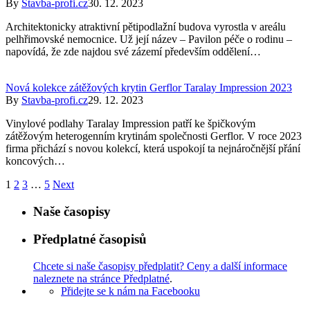
By
Stavba-profi.cz
30. 12. 2023
Architektonicky atraktivní pětipodlažní budova vyrostla v areálu
pelhřimovské nemocnice. Už její název – Pavilon péče o rodinu –
napovídá, že zde najdou své zázemí především oddělení…
Nová kolekce zátěžových krytin Gerflor Taralay Impression 2023
By
Stavba-profi.cz
29. 12. 2023
Vinylové podlahy Taralay Impression patří ke špičkovým
zátěžovým heterogenním krytinám společnosti Gerflor. V roce 2023
firma přichází s novou kolekcí, která uspokojí ta nejnáročnější přání
koncových…
1
2
3
…
5
Next
Naše časopisy
Předplatné časopisů
Chcete si naše časopisy předplatit? Ceny a další informace
naleznete na stránce Předplatné
.
Přidejte se k nám na Facebooku