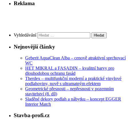
Reklama
Vyhledávání
Nejnovější články
Geberit AquaClean Alba – cenově atraktivní sprchovací
WC
HET MIKRAL a FASADIN – kvalitní barvy pro
dlouhodobou ochranu fasád
Therdex – multifunkční moderní a praktické vinylové
podlahoviny, nově s ultramatným efektem
Geometrické přesnosti – nepřesnosti v pozemním
stavitelství (8. díl)
Sladěné dekory podlah a nábytku – koncept EGGER
Interior Match
Stavba-profi.cz