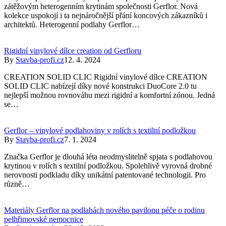
zátěžovým heterogenním krytinám společnosti Gerflor. Nová
kolekce uspokojí i ta nejnáročnější přání koncových zákazníků i
architektů. Heterogenní podlahy Gerflor…
Rigidní vinylové dílce creation od Gerfloru
By
Stavba-profi.cz
12. 4. 2024
CREATION SOLID CLIC Rigidní vinylové dílce CREATION
SOLID CLIC nabízejí díky nové konstrukci DuoCore 2.0 tu
nejlepší možnou rovnováhu mezi rigidní a komfortní zónou. Jedná
se…
Gerflor – vinylové podlahoviny v rolích s textilní podložkou
By
Stavba-profi.cz
7. 1. 2024
Značka Gerflor je dlouhá léta neodmyslitelně spjata s podlahovou
krytinou v rolích s textilní podložkou. Spolehlivě vyrovná drobné
nerovnosti podkladu díky unikátní patentované technologii. Pro
různě…
Materiály Gerflor na podlahách nového pavilonu péče o rodinu
pelhřimovské nemocnice