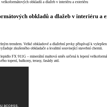
velkoformátových obkladů a dlažeb v interiéru a exteriéru
rmátových obkladů a dlažeb v interiéru a e
ným trendem. Velké obkladové a dlažební prvky přispívají k vylepšení op
yžaduje zkušeného obkladače a kvalitní související stavební chemii.
bní lepidlo FX 911G – minerální maltová směs určená k lepení velkoform
vého topení, balkony, terasy, fasády atd.