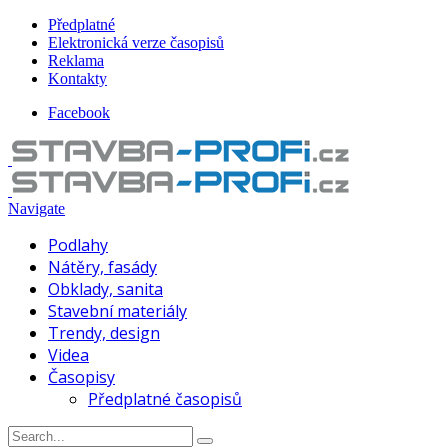
Předplatné
Elektronická verze časopisů
Reklama
Kontakty
Facebook
Navigate
Podlahy
Nátěry, fasády
Obklady, sanita
Stavební materiály
Trendy, design
Videa
Časopisy
Předplatné časopisů