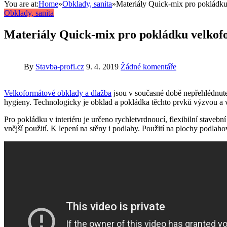
You are at:
Home
»
Obklady, sanita
»
Materiály Quick-mix pro pokládku 
Obklady, sanita
Materiály Quick-mix pro pokládku velkofo
By
Stavba-profi.cz
9. 4. 2019
Žádné komentáře
Velkoformátové obklady a dlažba
jsou v současné době nepřehlédnutel
hygieny. Technologicky je obklad a pokládka těchto prvků výzvou a v
Pro pokládku v interiéru je určeno rychletvrdnoucí, flexibilní stave
vnější použití. K lepení na stěny i podlahy. Použití na plochy podlaho