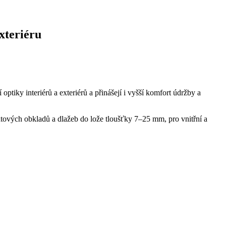
xteriéru
tiky interiérů a exteriérů a přinášejí i vyšší komfort údržby a
átových obkladů a dlažeb do lože tloušťky 7–25 mm, pro vnitřní a