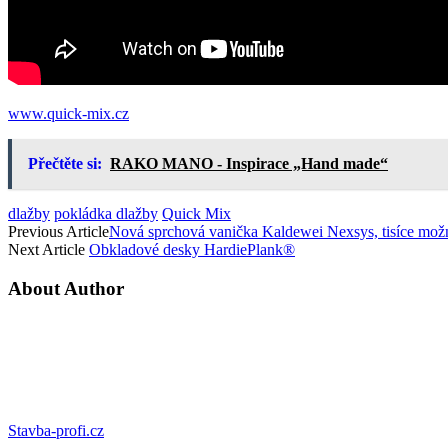
www.quick-mix.cz
Přečtěte si:
RAKO MANO - Inspirace „Hand made“
dlažby
pokládka dlažby
Quick Mix
Previous Article
Nová sprchová vanička Kaldewei Nexsys, tisíce možn
Next Article
Obkladové desky HardiePlank®
About Author
Stavba-profi.cz