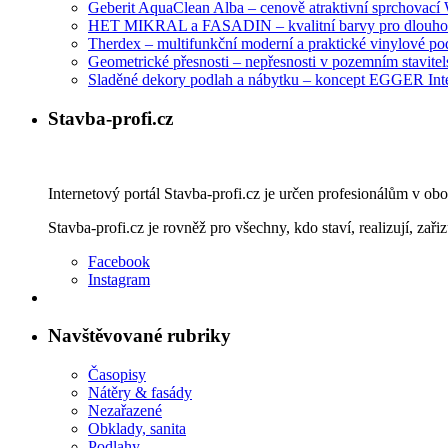
Geberit AquaClean Alba – cenově atraktivní sprchovac
HET MIKRAL a FASADIN – kvalitní barvy pro dlouhod
Therdex – multifunkční moderní a praktické vinylové po
Geometrické přesnosti – nepřesnosti v pozemním stavitelst
Sladěné dekory podlah a nábytku – koncept EGGER Int
Stavba-profi.cz
Internetový portál Stavba-profi.cz je určen profesionálům v ob
Stavba-profi.cz je rovněž pro všechny, kdo staví, realizují, zařiz
Facebook
Instagram
Navštěvované rubriky
Časopisy
Nátěry & fasády
Nezařazené
Obklady, sanita
Podlahy