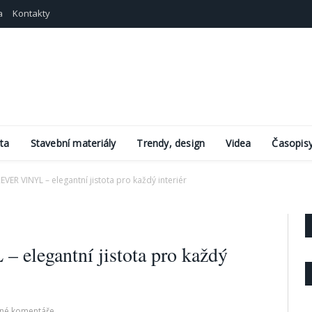
a
Kontakty
ta
Stavební materiály
Trendy, design
Videa
Časopis
ER VINYL – elegantní jistota pro každý interiér
egantní jistota pro každý
né komentáře