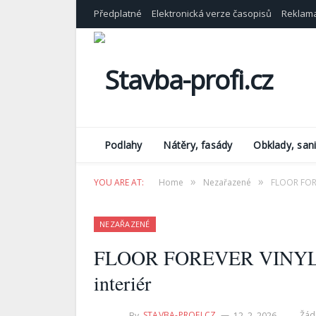
Předplatné
Elektronická verze časopisů
Reklam
Podlahy
Nátěry, fasády
Obklady, sani
»
»
YOU ARE AT:
Home
Nezařazené
FLOOR FOREV
NEZAŘAZENÉ
FLOOR FOREVER VINYL – el
interiér
By
STAVBA-PROFI.CZ
12. 2. 2026
Žád