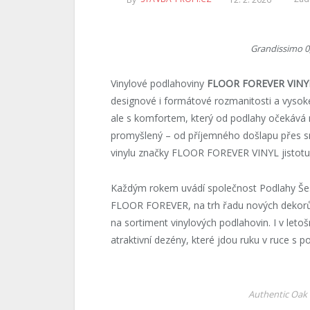
Grandissimo 0,
Vinylové podlahoviny
FLOOR FOREVER VINY
designové i formátové rozmanitosti a vysoké
ale s komfortem, který od podlahy očekává 
promyšlený – od příjemného došlapu přes sn
vinylu značky FLOOR FOREVER VINYL jistotu 
Každým rokem uvádí společnost Podlahy Šest
FLOOR FOREVER, na trh řadu nových dekorů n
na sortiment vinylových podlahovin. I v leto
atraktivní dezény, které jdou ruku v ruce s 
Authentic Oak 