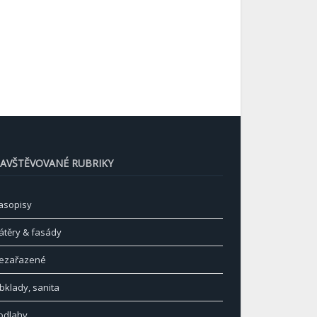
AVŠTĚVOVANÉ RUBRIKY
asopisy
átěry & fasády
ezařazené
bklady, sanita
odlahy