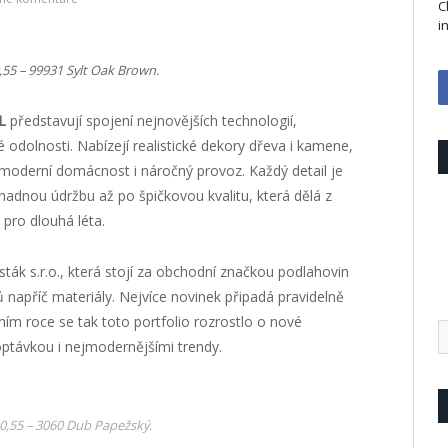
C
i
55 – 99931 Sylt Oak Brown.
L
představují spojení nejnovějších technologií,
 odolnosti. Nabízejí realistické dekory dřeva i kamene,
moderní domácnost i náročný provoz. Každý detail je
adnou údržbu až po špičkovou kvalitu, která dělá z
pro dlouhá léta.
ák s.r.o., která stojí za obchodní značkou podlahovin
apříč materiály. Nejvíce novinek připadá pravidelně
šním roce se tak toto portfolio rozrostlo o nové
poptávkou i nejmodernějšími trendy.
0,55 – 3060 Dub Papežský.