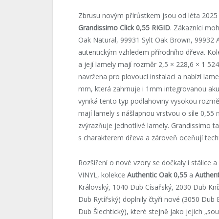
Zbrusu novým přírůstkem jsou od léta 202
Grandissimo Click 0,55 RIGID
. Zákazníci moh
Oak Natural, 99931 Sylt Oak Brown, 99932 
autentickým vzhledem přírodního dřeva. Kol
a její lamely mají rozměr 2,5 × 228,6 × 1 52
navržena pro plovoucí instalaci a nabízí lam
mm, která zahrnuje i 1mm integrovanou akus
vyniká tento typ podlahoviny vysokou rozměro
mají lamely s nášlapnou vrstvou o síle 0,5
zvýrazňuje jednotlivé lamely. Grandissimo tak 
s charakterem dřeva a zároveň oceňují tech
Rozšíření o nové vzory se dočkaly i stálic
VINYL, kolekce
Authentic Oak 0,55
a
Authen
Královský, 1040 Dub Císařský, 2030 Dub Kn
Dub Rytířský) doplnily čtyři nové (3050 Du
Dub Šlechtický), které stejně jako jejich „