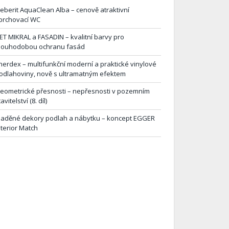
eberit AquaClean Alba – cenově atraktivní
prchovací WC
ET MIKRAL a FASADIN – kvalitní barvy pro
louhodobou ochranu fasád
herdex – multifunkční moderní a praktické vinylové
odlahoviny, nově s ultramatným efektem
eometrické přesnosti – nepřesnosti v pozemním
avitelství (8. díl)
laděné dekory podlah a nábytku – koncept EGGER
nterior Match