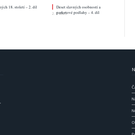
ých 18. století – 2. díl
Deset slavných osobností a
parketové podlahy – 4. díl
2. 5. 2025
N
Č
N
,
N
O
P