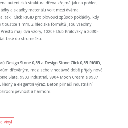
slena autentická struktura dřeva zřejmá jak na pohled,
kládky a skladby materiálu volit mezi dvěma
ta, tak i Click RIGID pro plovoucí způsob pokládky, kdy
o tloušťce 1 mm. Z hlediska formátů jsou všechny
. Přesto mají dva vzory, 1020F Dub Královský a 2030F
ládat také do stromečku.
orů
Design Stone 0,55
a
Design Stone Click 0,55
RIGID
,
dekorům dřevěným, mezi sebe v nedávné době přijaly nové
lpine Slate, 9903 Industrial, 9904 Moon Cream a 9907
klidný a elegantní výraz. Beton přináší industriální
řírodní pevnost a harmonii.
id Vinyl