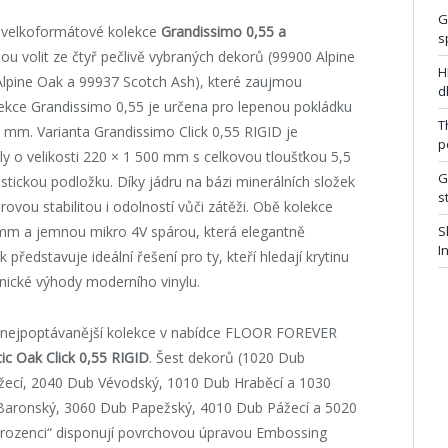
G
5 velkoformátové kolekce
Grandissimo 0,55 a
s
ou volit ze čtyř pečlivě vybraných dekorů (99900 Alpine
H
Alpine Oak a 99937 Scotch Ash), které zaujmou
d
ekce Grandissimo 0,55 je určena pro lepenou pokládku
T
4 mm. Varianta Grandissimo Click 0,55 RIGID je
p
ely o velikosti 220 × 1 500 mm s celkovou tloušťkou 5,5
G
tickou podložku. Díky jádru na bázi minerálních složek
st
vou stabilitou i odolností vůči zátěži. Obě kolekce
5 mm a jemnou mikro 4V spárou, která elegantně
S
I
představuje ideální řešení pro ty, kteří hledají krytinu
nické výhody moderního vinylu.
e a nejpoptávanější kolekce v nabídce FLOOR FOREVER
tic
Oak Click 0,55 RIGID
. Šest dekorů (1020 Dub
ížecí, 2040 Dub Vévodský, 1010 Dub Hraběcí a 1030
b Baronský, 3060 Dub Papežský, 4010 Dub Pážecí a 5020
sourozenci“ disponují povrchovou úpravou Embossing