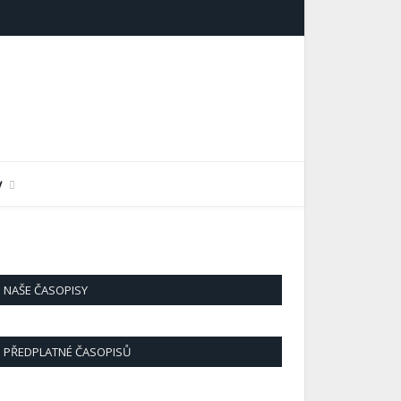
Facebook
y
NAŠE ČASOPISY
PŘEDPLATNÉ ČASOPISŮ