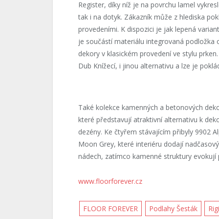
Register, díky níž je na povrchu lamel vykre
tak i na dotyk. Zákazník může z hlediska po
provedeními. K dispozici je jak lepená varian
je součástí materiálu integrovaná podložka 
dekory v klasickém provedení ve stylu prken
Dub Knížecí, i jinou alternativu a lze je pok
Také kolekce kamenných a betonových dek
které představují atraktivní alternativu k 
dezény. Ke čtyřem stávajícím přibyly 9902 A
Moon Grey, které interiéru dodají nadčasový, 
nádech, zatímco kamenné struktury evokují p
www.floorforever.cz
FLOOR FOREVER
Podlahy Šesták
Rig