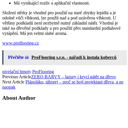
Má vynikající rozliv a aplikační vlastnosti.
Složení stěrky je vhodné pro použití na staré zbytky lepidla a je
odolné vůči vlhkosti, lze použít nad a pod uzávěrou vlhkosti. U
většiny podkladů není nezbytně nutný základní nátěr. Vhodná je
také na dřevěné podklady a pro použití přes standardní podlahové
vytápění. Má jen velmi slabé aroma.
www.proflooring.cz
Přečtěte si:
ProFlooring s.r.o. - nářadí k instala koberců
nivelační hmoty
ProFlooring
Previous Article
ZERO BARVY – lazury i krycí nátěr na dřevo
Next Article
Plápoláku, táborej – proč se bojí projektant dřeva, a ne
naopak
About Author