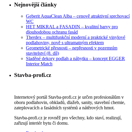
Nejnovější články
Geberit AquaClean Alba – cenově atraktivní sprchovací
WC
HET MIKRAL a FASADIN – kvalitní barvy pro
dlouhodobou ochranu fasád
Therdex – multifunkční moderní a praktické vinylové
podlahoviny, nově s ultramatným efektem
Geometrické přesnosti – nepřesnosti v pozemním
stavitelství (8. díl)
Sladěné dekory podlah a nábytku – koncept EGGER
Interior Match
Stavba-profi.cz
Internetový portál Stavba-profi.cz je určen profesionálům v
oboru podlahovin, obkladů, dlažeb, sanity, stavební chemie,
zateplovacích a fasádních systémů a nátěrových hmot.
Stavba-profi.cz je rovněž pro všechny, kdo staví, realizují,
zařizují interiér bytu či domu.