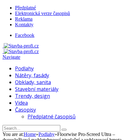
Předplatné
Elektronická verze časopisů
Reklama
Kontakty
Facebook
Navigate
Podlahy
Nátěry, fasády
Obklady, sanita
Stavební materiály
Trendy, design
Videa
Časopisy
Předplatné časopisů
You are at:
Home
»
Podlahy
»
Floorwise Pro-Screed Ultra –
dvousložková rychletuhnoucí nivelační a vyhlazovací hmota