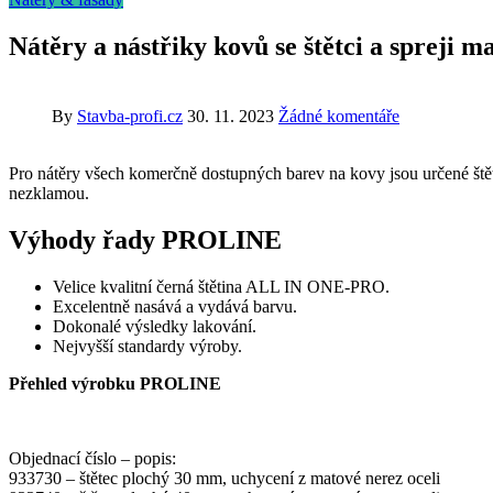
Nátěry a nástřiky kovů se štětci a spreji m
By
Stavba-profi.cz
30. 11. 2023
Žádné komentáře
Pro nátěry všech komerčně dostupných barev na kovy jsou určené št
nezklamou.
Výhody řady PROLINE
Velice kvalitní černá štětina ALL IN ONE-PRO.
Excelentně nasává a vydává barvu.
Dokonalé výsledky lakování.
Nejvyšší standardy výroby.
Přehled výrobku PROLINE
Objednací číslo – popis:
933730 – štětec plochý 30 mm, uchycení z matové nerez oceli