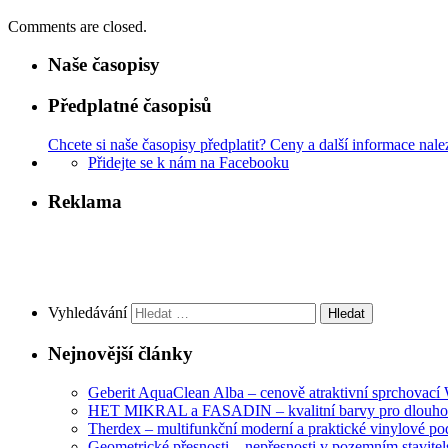
Comments are closed.
Naše časopisy
Předplatné časopisů
Chcete si naše časopisy předplatit? Ceny a další informace nale
Přidejte se k nám na Facebooku
Reklama
Vyhledávání
Nejnovější články
Geberit AquaClean Alba – cenově atraktivní sprchovac
HET MIKRAL a FASADIN – kvalitní barvy pro dlouhod
Therdex – multifunkční moderní a praktické vinylové po
Geometrické přesnosti – nepřesnosti v pozemním stavitelst