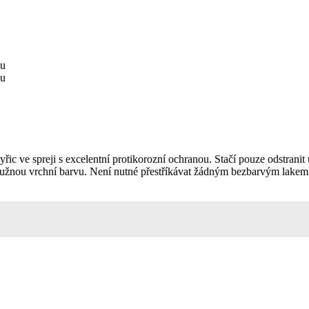
du
du
řic ve spreji s excelentní protikorozní ochranou. Stačí pouze odstranit
ružnou vrchní barvu. Není nutné přestříkávat žádným bezbarvým lakem. A