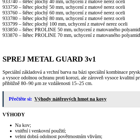
933740 – štětec plochý 40 mm, uchycení z matové nerez oceli
933750 – štětec plochý 50 mm, uchycení z matové nerez oceli
933760 – štětec plochý 60 mm, uchycení z matové nerez oceli
933780 – štětec plochý 80 mm, uchycení z matové nerez oceli
933799 – štětec plochý 100 mm, uchycení z matové nerez oceli
933850 – štětec PROLINE 50 mm, uchycení z matovaného polyami
933870 – štětec PROLINE 70 mm, uchycení z matovaného polyami
SPREJ METAL GUARD 3v1
Speciální základová a vrchní barva na bázi speciální kombinace prysky
a vysoce odolnou ochranu proti korozi, ale zároveň vysoce kvalitní p
přibližně 80–90 μm ze vzdálenosti 15–25 cm.
Přečtěte si:
Výhody nátěrových hmot na kovy
VÝHODY
Na kov;
vnitřní i venkovní použití;
velmi dobrá odolnost povětrnostním vlivům;