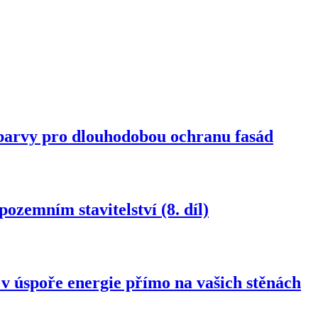
rvy pro dlouhodobou ochranu fasád
ozemním stavitelství (8. díl)
spoře energie přímo na vašich stěnách