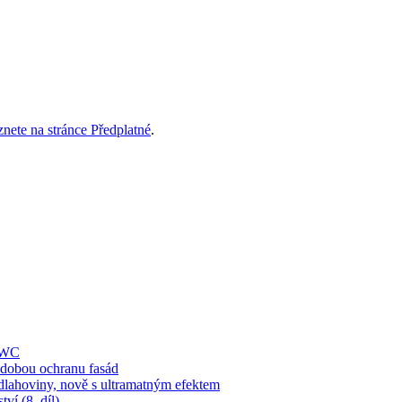
znete na stránce Předplatné
.
í WC
obou ochranu fasád
dlahoviny, nově s ultramatným efektem
ví (8. díl)