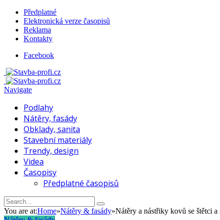
Předplatné
Elektronická verze časopisů
Reklama
Kontakty
Facebook
Navigate
Podlahy
Nátěry, fasády
Obklady, sanita
Stavební materiály
Trendy, design
Videa
Časopisy
Předplatné časopisů
You are at:
Home
»
Nátěry & fasády
»
Nátěry a nástřiky kovů se štětci a
Nátěry & fasády