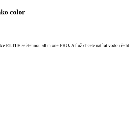
ako color
ětce
ELITE
se štětinou all in one-PRO. Ať už chcete natírat vodou řed