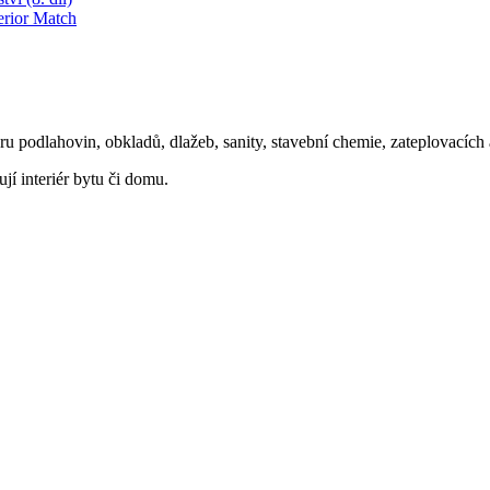
erior Match
oru podlahovin, obkladů, dlažeb, sanity, stavební chemie, zateplovacíc
ují interiér bytu či domu.