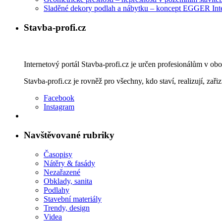
Sladěné dekory podlah a nábytku – koncept EGGER Int
Stavba-profi.cz
Internetový portál Stavba-profi.cz je určen profesionálům v ob
Stavba-profi.cz je rovněž pro všechny, kdo staví, realizují, zařiz
Facebook
Instagram
Navštěvované rubriky
Časopisy
Nátěry & fasády
Nezařazené
Obklady, sanita
Podlahy
Stavební materiály
Trendy, design
Videa