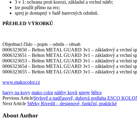
3 v 1: ochrana proti korozi, základní a vrchní nátěr;
lze použít přímo na rez;
sprej je dostupný v řadě barevných odstínů.
PŘEHLED VÝROBKŮ
Objednací číslo – popis – odstín – obsah
0006323650 – Belton METAL GUARD 3v1 – základový a vrchní sprej,
0006323651 – Belton METAL GUARD 3v1 – základový a vrchní sprej, 
0006323653 – Belton METAL GUARD 3v1 – základový a vrchní sprej, 
0006323654 – Belton METAL GUARD 3v1 – základový a vrchní sprej, 
0006323655 – Belton METAL GUARD 3v1 – základový a vrchní sprej,
www.makocolor.cz
barvy na kovy
mako color
nátěry kovů
spreje
štětce
Previous Article
Stylově a nadčasově, dubová podlaha ESCO KOLON
Next Article
Stěrky Rivedil – designové, funkční, praktické
About Author