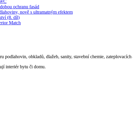
í WC
obou ochranu fasád
dlahoviny, nově s ultramatným efektem
ví (8. díl)
erior Match
oru podlahovin, obkladů, dlažeb, sanity, stavební chemie, zateplovacíc
ují interiér bytu či domu.