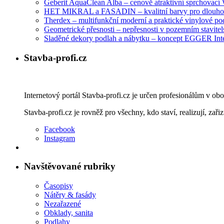
Geberit AquaClean Alba – cenově atraktivní sprchovac
HET MIKRAL a FASADIN – kvalitní barvy pro dlouhod
Therdex – multifunkční moderní a praktické vinylové po
Geometrické přesnosti – nepřesnosti v pozemním stavitelst
Sladěné dekory podlah a nábytku – koncept EGGER Int
Stavba-profi.cz
Internetový portál Stavba-profi.cz je určen profesionálům v ob
Stavba-profi.cz je rovněž pro všechny, kdo staví, realizují, zařiz
Facebook
Instagram
Navštěvované rubriky
Časopisy
Nátěry & fasády
Nezařazené
Obklady, sanita
Podlahy