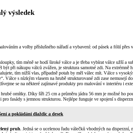
alý výsledek
d malováním a volby příslušného nářadí a vybavení: od pásek a fólií přes
upky, tím méně se hodí široké válce a je třeba vybírat válce užší a sub
ýt při nákupu válců zvážen, je struktura samotné zdi. Na extrémně hla
alujete, tím nižší vlas, případně potah by měl válec mít. Válce s vyso
če“. Válce s nízkým vlasem na hrubě strukturované zdi zase nemusejí do
odívejme se na některé zajímavé produkty pro malování v interiéru i exte
 hrubé omítky. Díky šíři 25 cm a průměru jádra 56 mm je možné ho použ
ít i pro fasády s jemnou strukturou. Nejlépe funguje ve spojení s disper
ení a pokládání dlaždic a desek
lený pruh
. Jedná se o ucelenou řadu válečků vhodných na disperzní, mi