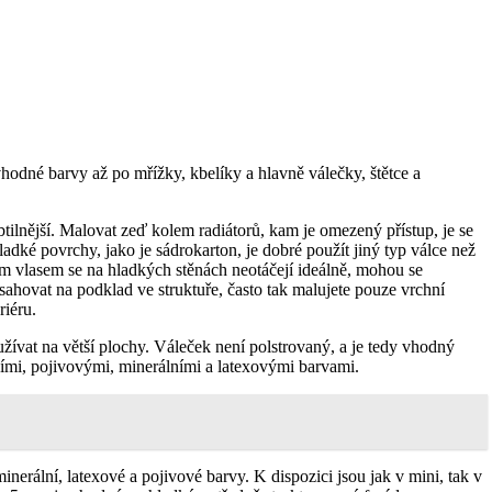
 vhodné barvy až po mřížky, kbelíky a hlavně válečky, štětce a
tilnější. Malovat zeď kolem radiátorů, kam je omezený přístup, je se
dké povrchy, jako je sádrokarton, je dobré použít jiný typ válce než
kým vlasem se na hladkých stěnách neotáčejí ideálně, mohou se
sahovat na podklad ve struktuře, často tak malujete pouze vrchní
riéru.
ívat na větší plochy. Váleček není polstrovaný, a je tedy vhodný
zními, pojivovými, minerálními a latexovými barvami.
nerální, latexové a pojivové barvy. K dispozici jsou jak v mini, tak v