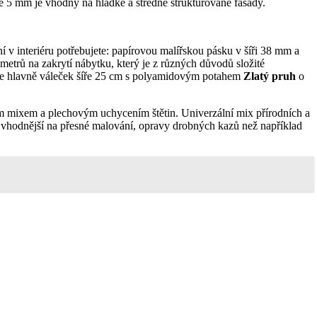
íle 5 mm je vhodný na hladké a středně strukturované fasády.
í v interiéru potřebujete: papírovou malířskou pásku v šíři 38 mm a
metrů na zakrytí nábytku, který je z různých důvodů složité
, ale hlavně váleček šíře 25 cm s polyamidovým potahem
Zlatý pruh
o
ým mixem a plechovým uchycením štětin. Univerzální mix přírodních a
 vhodnější na přesné malování, opravy drobných kazů než například