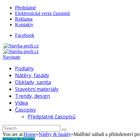
Předplatné
Elektronická verze časopisů
Reklama
Kontakty
Facebook
Navigate
Podlahy
Nátěry, fasády
Obklady, sanita
Stavební materiály
Trendy, design
Videa
Časopisy
Předplatné časopisů
You are at:
Home
»
Nátěry & fasády
»
Malířské nářadí a příslušenství p
Nátěry & fasády