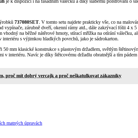
ruh
je k dispozici i na fasádním válečku a díky slabému polstrování o s
výrobků
737080SET
. V tomto setu najdete prakticky vše, co na malován
 vypínače, zárubně dveří, okenní rámy atd., dále zakrývací fólii 4 x 5 
 mm vhodný na běžné nátěrové hmoty, stírací mřížka na otírání válečku
 interiéru s výjimkou hladkých povrchů, jako je sádrokarton.
ři 50 mm klasické konstrukce s plastovým držadlem, světlým štětinov
v interiéru. Navíc je díky štětcovému držadlu obratnější a tím pádem
, proč mít dobrý vercajk a proč neškatulkovat zákazníky
ích matných úpravách