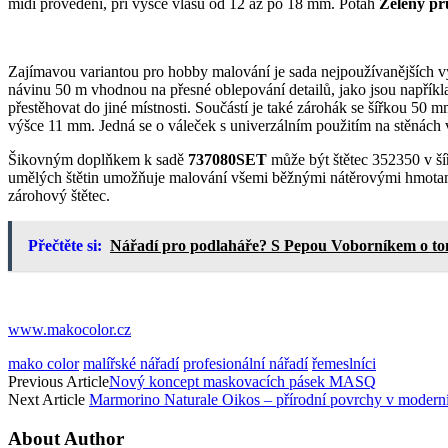
midi provedení, při výšce vlasu od 12 až po 18 mm. Potah
Zelený p
Zajímavou variantou pro hobby malování je sada nejpoužívanějších 
návinu 50 m vhodnou na přesné oblepování detailů, jako jsou například
přestěhovat do jiné místnosti. Součástí je také zárohák se šířkou 50
výšce 11 mm. Jedná se o váleček s univerzálním použitím na stěnách v
Šikovným doplňkem k sadě
737080SET
může být štětec 352350 v ší
umělých štětin umožňuje malování všemi běžnými nátěrovými hmotami 
zárohový štětec.
Přečtěte si:
Nářadí pro podlaháře? S Pepou Voborníkem o tom
www.makocolor.cz
mako color
malířské nářadí
profesionální nářadí
řemeslníci
Previous Article
Nový koncept maskovacích pásek MASQ
Next Article
Marmorino Naturale Oikos – přírodní povrchy v modern
About Author