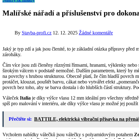
Malířské nářadí a příslušenství pro dokon
By
Stavba-profi.cz
12. 12. 2025
Žádné komentáře
Jaký je typ zdí a jak jsou členité, to je základní otázka přípravy pře
zároháky.
Čím více jsou zdi členěny různými římsami, hranami, výklenky nebo slo
širokým válcem v podstatě nemožné. Dalším parametrem, který by měl b
na povrchy s hrubou strukturou. Obecně platí, že čím hladší povrch m
protáčet, klouzat, pouštět barvu, cákat nebo vytvářet efekt „pomeran
povrch bez toho, aby se barva dostala i do hlubších částí struktury. P
Váleček
Italia
je díky výšce vlasu 12 mm ideální pro všechny středně
spíš pro malování v interiéru, ale díky výšce vlasu je možné jej použ
Přečtěte si:
BATTILE, elektrická vibrační přísavka na přenáš
Vrcholem nabídky válečků jsou válečky s polyamidovým potahem
Ze