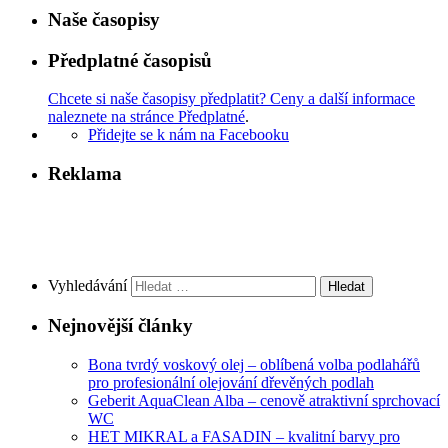
Naše časopisy
Předplatné časopisů
Chcete si naše časopisy předplatit? Ceny a další informace
naleznete na stránce Předplatné
.
Přidejte se k nám na Facebooku
Reklama
Vyhledávání
Nejnovější články
Bona tvrdý voskový olej – oblíbená volba podlahářů
pro profesionální olejování dřevěných podlah
Geberit AquaClean Alba – cenově atraktivní sprchovací
WC
HET MIKRAL a FASADIN – kvalitní barvy pro