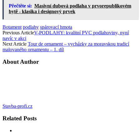
Přečtěte si:
Masivní dubová podlaha v prvorepublikovém
bytě - klasika i designový prvek
Botament
podlahy
spárovací hmota
Previous Article
V-PODLAHY: kvalitní PVC podlahoviny, nyní
navíc v akci
Next Article
Tour de ornament – vycházky za moravskou tradicí
malovaného ornamentu – 1. díl
About Author
Stavba-profi.cz
Related
Posts