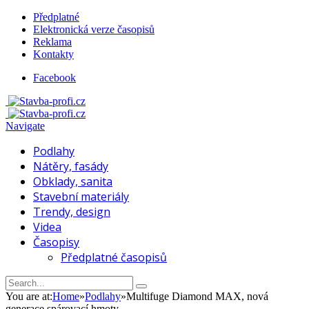
Předplatné
Elektronická verze časopisů
Reklama
Kontakty
Facebook
Navigate
Podlahy
Nátěry, fasády
Obklady, sanita
Stavební materiály
Trendy, design
Videa
Časopisy
Předplatné časopisů
You are at:
Home
»
Podlahy
»
Multifuge Diamond MAX, nová
generace spárovací hmoty