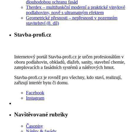
dlouhodobou ochranu fasád
Therdex – multifunkční moderní a praktické vinylové
podlahoviny, nově s ultramatným efektem
Geometrické přesnosti – nepřesnosti v pozemním
stavitelství (8. díl)
Stavba-profi.cz
Internetový portál Stavba-profi.cz je určen profesionálům v
oboru podlahovin, obkladů, dlažeb, sanity, stavební chemie,
zateplovacích a fasádních systémů a nátěrových hmot.
Stavba-profi.cz je rovněž pro všechny, kdo staví, realizují,
zařizují interiér bytu či domu.
Facebook
Instagram
Navštěvované rubriky
Časopisy
Nátěry & fasády