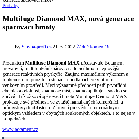
Podlahy
Multifuge Diamond MAX, nová generace
spárovací hmoty
By
Stavba-profi.cz
21. 6. 2022
Žádné komentáře
Produktem
Multifuge Diamond MAX
představuje Botament
inovativní, multifunkční spárovací a lepicí hmotu nejnovější
generace reaktivních pryskyřic. Zaujme maximálním výkonem a
funkčností při použití na stěnách i podlahách ve vnitřním i
venkovním prostředí. Mezi významné přednosti patří prvotřídní
chemická odolnost, snadno se mísí, snadno aplikuje a snadno se
smývá. Třísložková spárovací hmota Multifuge Diamond MAX
prokazuje své přednosti ve zvláště namáhaných komerčních a
průmyslových oblastech. Zároveň přesvědčí i mimořádným
optickým vzhledem v obytných soukromých objektech, a to nejen v
koupelnách.
www.botament.cz