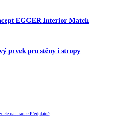
oncept EGGER Interior Match
vý prvek pro stěny i stropy
znete na stránce Předplatné
.