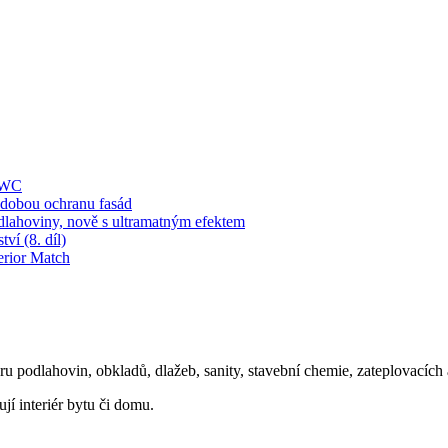
í WC
obou ochranu fasád
dlahoviny, nově s ultramatným efektem
ví (8. díl)
erior Match
oru podlahovin, obkladů, dlažeb, sanity, stavební chemie, zateplovacíc
ují interiér bytu či domu.