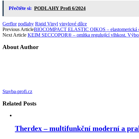
Přečtěte si:
PODLAHY Profi 6/2024
Gerflor
podlahy
Rigid Vinyl
vinylové dílce
Previous Article
BIOCOMPACT ELASTIC OIKOS – elastomerická omít
Next Article
KEIM SECCOPOR® – omítka regulující vlhkost. Výborn
About Author
Stavba-profi.cz
Related
Posts
Therdex – multifunkční moderní a pra