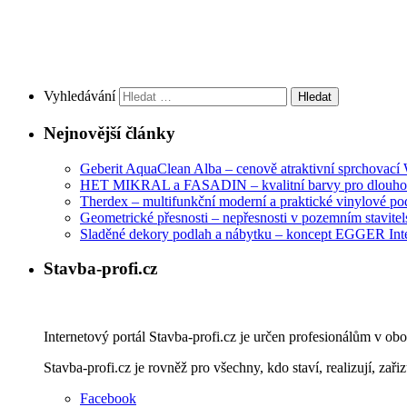
Vyhledávání
Nejnovější články
Geberit AquaClean Alba – cenově atraktivní sprchovac
HET MIKRAL a FASADIN – kvalitní barvy pro dlouhod
Therdex – multifunkční moderní a praktické vinylové po
Geometrické přesnosti – nepřesnosti v pozemním stavitelst
Sladěné dekory podlah a nábytku – koncept EGGER Int
Stavba-profi.cz
Internetový portál Stavba-profi.cz je určen profesionálům v ob
Stavba-profi.cz je rovněž pro všechny, kdo staví, realizují, zařiz
Facebook