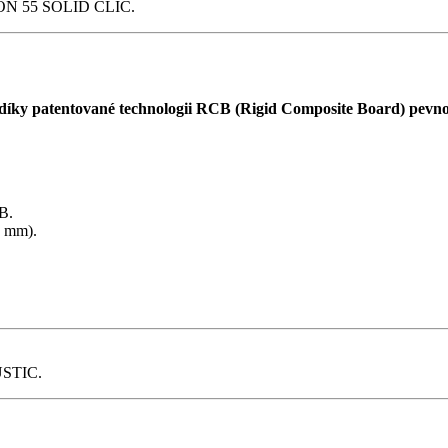
ON 55 SOLID CLIC.
y patentované technologii RCB (Rigid Composite Board) pevnou 
B.
6 mm).
STIC.