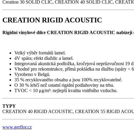
Creation 30 SOLID CLIC, CREATION 40 SOLID CLIC, CREATI
CREATION RIGID ACOUSTIC
Rigidní vinylové dílce CREATION RIGID ACOUSTIC nabízejí dík
Velký výběr formátů lamel.
4V spára; efekt dlaždic a lamel.
Integrovaná akustická podložka, kročejová neprůzvučnost 19 d
Vhodné pro rekonstrukce, přímá pokládka na dlažbu (spáry < 
Vyrobeno v Belgii.
35 % recyklovaného obsahu a jsou 100% recyklovatelné.
O 30 % lehčí než ostatní rigidní podlahoviny na trhu.
TVOC < 10 μg/m³: nejlepší kvalita vnitřního vzduchu.
TYPY
CREATION 40 RIGID ACOUSTIC, CREATION 55 RIGID ACOU
www.gerflor.cz