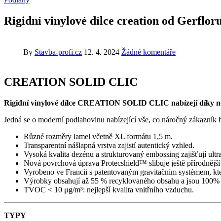
Rigidní vinylové dílce creation od Gerflor
By
Stavba-profi.cz
12. 4. 2024
Žádné komentáře
CREATION SOLID CLIC
Rigidní vinylové dílce CREATION SOLID CLIC nabízejí díky nov
Jedná se o moderní podlahovinu nabízející vše, co náročný zákazník 
Různé rozměry lamel včetně XL formátu 1,5 m.
Transparentní nášlapná vrstva zajistí autentický vzhled.
Vysoká kvalita dezénu a strukturovaný embossing zajišťují ultra
Nová povrchová úprava Protecshield™ slibuje ještě přírodnější
Vyrobeno ve Francii s patentovaným gravitačním systémem, kte
Výrobky obsahují až 55 % recyklovaného obsahu a jsou 100% 
TVOC < 10 μg/m³: nejlepší kvalita vnitřního vzduchu.
TYPY