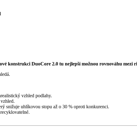
u
é konstrukci DuoCore 2.0 tu nejlepší možnou rovnováhu mezi ri
hledá.
realistický vzhled podlahy.
 vzhled.
rý snižuje uhlíkovou stopu až o 30 % oproti konkurenci.
recyklovatelné.