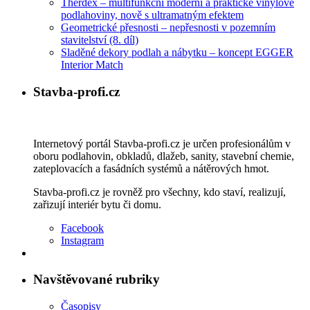
Therdex – multifunkční moderní a praktické vinylové
podlahoviny, nově s ultramatným efektem
Geometrické přesnosti – nepřesnosti v pozemním
stavitelství (8. díl)
Sladěné dekory podlah a nábytku – koncept EGGER
Interior Match
Stavba-profi.cz
Internetový portál Stavba-profi.cz je určen profesionálům v
oboru podlahovin, obkladů, dlažeb, sanity, stavební chemie,
zateplovacích a fasádních systémů a nátěrových hmot.
Stavba-profi.cz je rovněž pro všechny, kdo staví, realizují,
zařizují interiér bytu či domu.
Facebook
Instagram
Navštěvované rubriky
Časopisy