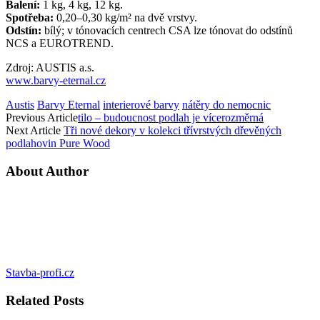
Balení:
1 kg, 4 kg, 12 kg.
Spotřeba:
0,20–0,30 kg/m² na dvě vrstvy.
Odstín:
bílý; v tónovacích centrech CSA lze tónovat do odstínů
NCS a EUROTREND.
Zdroj: AUSTIS a.s.
www.barvy-eternal.cz
Austis
Barvy Eternal
interierové barvy
nátěry do nemocnic
Previous Article
tilo – budoucnost podlah je vícerozměrná
Next Article
Tři nové dekory v kolekci třívrstvých dřevěných
podlahovin Pure Wood
About Author
Stavba-profi.cz
Related
Posts