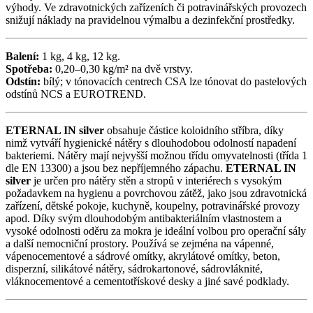
výhody. Ve zdravotnických zařízeních či potravinářských provozech
snižují náklady na pravidelnou výmalbu a dezinfekční prostředky.
Balení:
1 kg, 4 kg, 12 kg.
Spotřeba:
0,20–0,30 kg/m² na dvě vrstvy.
Odstín:
bílý; v tónovacích centrech CSA lze tónovat do pastelových
odstínů NCS a EUROTREND.
ETERNAL IN silver
obsahuje částice koloidního stříbra, díky
nimž vytváří hygienické nátěry s dlouhodobou odolností napadení
bakteriemi. Nátěry mají nejvyšší možnou třídu omyvatelnosti (třída 1
dle EN 13300) a jsou bez nepříjemného zápachu.
ETERNAL IN
silver
je určen pro nátěry stěn a stropů v interiérech s vysokým
požadavkem na hygienu a povrchovou zátěž, jako jsou zdravotnická
zařízení, dětské pokoje, kuchyně, koupelny, potravinářské provozy
apod. Díky svým dlouhodobým antibakteriálním vlastnostem a
vysoké odolnosti oděru za mokra je ideální volbou pro operační sály
a další nemocniční prostory. Používá se zejména na vápenné,
vápenocementové a sádrové omítky, akrylátové omítky, beton,
disperzní, silikátové nátěry, sádrokartonové, sádrovláknité,
vláknocementové a cementotřískové desky a jiné savé podklady.