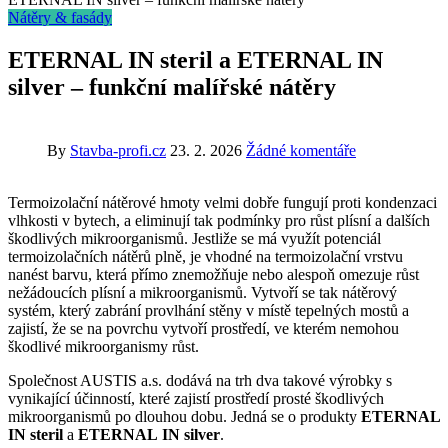
Nátěry & fasády
ETERNAL IN steril a ETERNAL IN
silver – funkční malířské nátěry
By
Stavba-profi.cz
23. 2. 2026
Žádné komentáře
Termoizolační nátěrové hmoty velmi dobře fungují proti kondenzaci
vlhkosti v bytech, a eliminují tak podmínky pro růst plísní a dalších
škodlivých mikroorganismů. Jestliže se má využít potenciál
termoizolačních nátěrů plně, je vhodné na termoizolační vrstvu
nanést barvu, která přímo znemožňuje nebo alespoň omezuje růst
nežádoucích plísní a mikroorganismů. Vytvoří se tak nátěrový
systém, který zabrání provlhání stěny v místě tepelných mostů a
zajistí, že se na povrchu vytvoří prostředí, ve kterém nemohou
škodlivé mikroorganismy růst.
Společnost AUSTIS a.s. dodává na trh dva takové výrobky s
vynikající účinností, které zajistí prostředí prosté škodlivých
mikroorganismů po dlouhou dobu. Jedná se o produkty
ETERNAL
IN steril
a
ETERNAL
IN silver
.