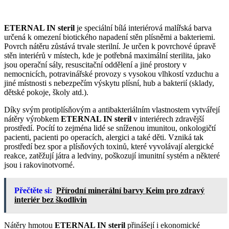
ETERNAL IN steril
je speciální bílá interiérová malířská barva
určená k omezení biotického napadení stěn plísněmi a bakteriemi.
Povrch nátěru zůstává trvale sterilní. Je určen k povrchové úpravě
stěn interiérů v místech, kde je potřebná maximální sterilita, jako
jsou operační sály, resuscitační oddělení a jiné prostory v
nemocnicích, potravinářské provozy s vysokou vlhkostí vzduchu a
jiné místnosti s nebezpečím výskytu plísní, hub a bakterií (sklady,
dětské pokoje, školy atd.).
Díky svým protiplísňovým a antibakteriálním vlastnostem vytvářejí
nátěry výrobkem
ETERNAL IN steril
v interiérech zdravější
prostředí. Pocítí to zejména lidé se sníženou imunitou, onkologičtí
pacienti, pacienti po operacích, alergici a také děti. Vzniká tak
prostředí bez spor a plísňových toxinů, které vyvolávají alergické
reakce, zatěžují játra a ledviny, poškozují imunitní systém a některé
jsou i rakovinotvorné.
Přečtěte si:
Přírodní minerální barvy Keim pro zdravý
interiér bez škodlivin
Nátěry hmotou
ETERNAL IN steril
přinášejí i ekonomické