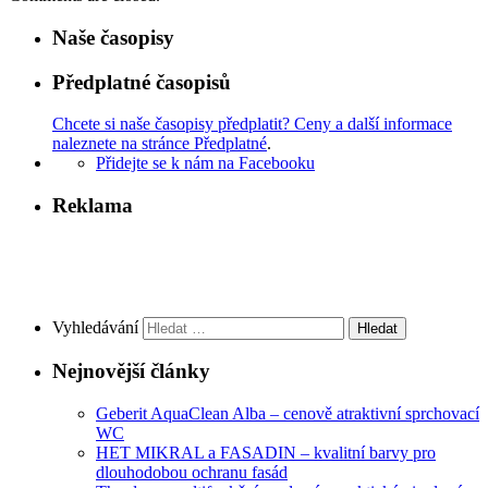
Naše časopisy
Předplatné časopisů
Chcete si naše časopisy předplatit? Ceny a další informace
naleznete na stránce Předplatné
.
Přidejte se k nám na Facebooku
Reklama
Vyhledávání
Nejnovější články
Geberit AquaClean Alba – cenově atraktivní sprchovací
WC
HET MIKRAL a FASADIN – kvalitní barvy pro
dlouhodobou ochranu fasád