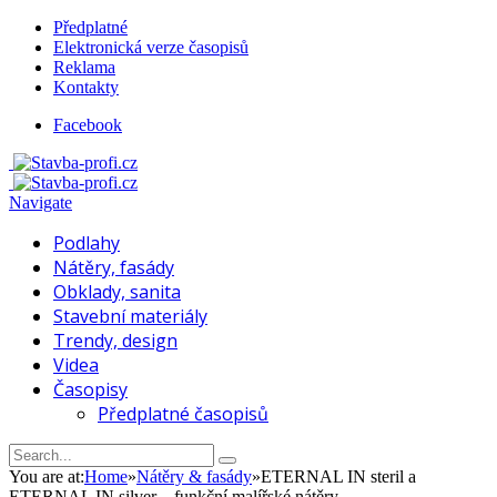
Předplatné
Elektronická verze časopisů
Reklama
Kontakty
Facebook
Navigate
Podlahy
Nátěry, fasády
Obklady, sanita
Stavební materiály
Trendy, design
Videa
Časopisy
Předplatné časopisů
You are at:
Home
»
Nátěry & fasády
»
ETERNAL IN steril a
ETERNAL IN silver – funkční malířské nátěry