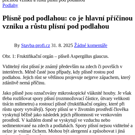
Podlahy
Plísně pod podlahou: co je hlavní příčinou
vzniku a růstu plísní pod podlahou
By
Stavba-profi.cz
31. 8. 2025
Žádné komentáře
Obr. 1: Fruktifikační orgán – plíseň Aspergillus glaucus.
Viditelný růst plísní je známý především na zdech či površích v
interiérech. Méně časté jsou případy, kdy plísně rostou pod
podlahou. Jejich růst se většinou projevuje nejprve zápachem, který
zdánlivě nemá příčinu.
Jako plísně jsou označovány mikroskopické vláknité houby. Je však
třeba rozlišovat spory plísní (rozmnožovací částice, útvary velikosti
tisícin milimetru) a rostoucí plísně (fruktifikační orgány, které při
růstu spory vytvářejí). Spory plísní se v životním prostředí člověka
vyskytují běžně jako následek jejich přítomnosti ve venkovním
prostředí. V každém domě se vyskytují ve vzduchu nebo
sedimentované na zdech a podlahách. Spory plísní nejsou viditelné a
nelze je vnímat čichem. Mohou být alergenní a způsobovat i jiná