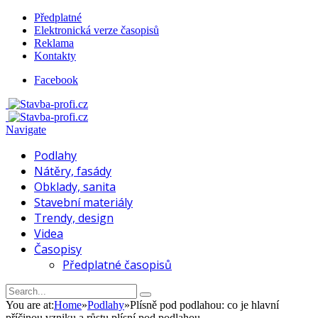
Předplatné
Elektronická verze časopisů
Reklama
Kontakty
Facebook
Navigate
Podlahy
Nátěry, fasády
Obklady, sanita
Stavební materiály
Trendy, design
Videa
Časopisy
Předplatné časopisů
You are at:
Home
»
Podlahy
»
Plísně pod podlahou: co je hlavní
příčinou vzniku a růstu plísní pod podlahou