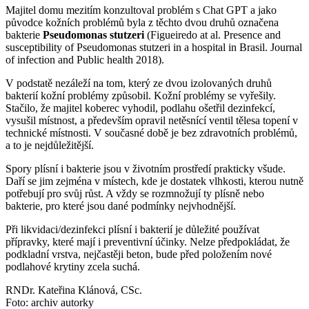
Majitel domu mezitím konzultoval problém s Chat GPT a jako
původce kožních problémů byla z těchto dvou druhů označena
bakterie
Pseudomonas stutzeri
(Figueiredo at al. Presence and
susceptibility of Pseudomonas stutzeri in a hospital in Brasil. Journal
of infection and Public health 2018).
V podstatě nezáleží na tom, který ze dvou izolovaných druhů
bakterií kožní problémy způsobil. Kožní problémy se vyřešily.
Stačilo, že majitel koberec vyhodil, podlahu ošetřil dezinfekcí,
vysušil místnost, a především opravil netěsnící ventil tělesa topení v
technické místnosti. V současné době je bez zdravotních problémů,
a to je nejdůležitější.
Spory plísní i bakterie jsou v životním prostředí prakticky všude.
Daří se jim zejména v místech, kde je dostatek vlhkosti, kterou nutně
potřebují pro svůj růst. A vždy se rozmnožují ty plísně nebo
bakterie, pro které jsou dané podmínky nejvhodnější.
Při likvidaci/dezinfekci plísní i bakterií je důležité používat
přípravky, které mají i preventivní účinky. Nelze předpokládat, že
podkladní vrstva, nejčastěji beton, bude před položením nové
podlahové krytiny zcela suchá.
RNDr. Kateřina Klánová, CSc.
Foto: archiv autorky