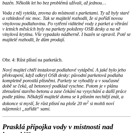
bazén. Několik let ho bez problémů užívali, až jednou…
Voda z něj vytekla, zrovna do místnosti s parketami. Ty už byly staré
a vzhledově nic moc. Tak se majitelé rozhodli, že si pořídí novou
vinylovou podlahovinu. Po vytření viditelné vody z parket a větrání
v letních měsících byly na parkety položeny OSB desky a na ně
vinylová krytina. Vše vypadalo nádherně. I bazén se opravil. Poté se
majitelé rozhodli, že dům prodají.
Obr. 4: Růst plísní na parketách.
Nový majitel chtěl instalovat podlahové vytápění. A jaké bylo jeho
překvapení, když odkryl OSB desky: původní parketová podlaha
kompletně porostlá plísněmi. Parkety se vyhodily a v současné
době se čeká, až betonový podklad vyschne. Potom je v plánu
zbroušení starého betonu a zase čekání na vysychání a další práce
podle plánu. Někdejší majitelé domu se k plísním nechtějí znát, a
2
dokonce si myslí, že růst plísní na ploše 20 m
si mohli noví
nájemníci „zařídit“ sami.
Prasklá přípojka vody v místnosti nad