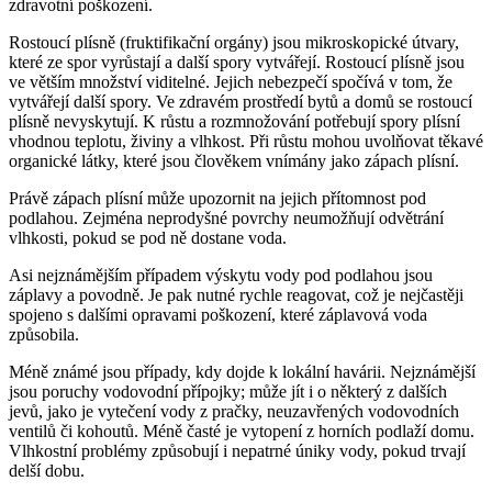
zdravotní poškození.
Rostoucí plísně (fruktifikační orgány) jsou mikroskopické útvary,
které ze spor vyrůstají a další spory vytvářejí. Rostoucí plísně jsou
ve větším množství viditelné. Jejich nebezpečí spočívá v tom, že
vytvářejí další spory. Ve zdravém prostředí bytů a domů se rostoucí
plísně nevyskytují. K růstu a rozmnožování potřebují spory plísní
vhodnou teplotu, živiny a vlhkost. Při růstu mohou uvolňovat těkavé
organické látky, které jsou člověkem vnímány jako zápach plísní.
Právě zápach plísní může upozornit na jejich přítomnost pod
podlahou. Zejména neprodyšné povrchy neumožňují odvětrání
vlhkosti, pokud se pod ně dostane voda.
Asi nejznámějším případem výskytu vody pod podlahou jsou
záplavy a povodně. Je pak nutné rychle reagovat, což je nejčastěji
spojeno s dalšími opravami poškození, které záplavová voda
způsobila.
Méně známé jsou případy, kdy dojde k lokální havárii. Nejznámější
jsou poruchy vodovodní přípojky; může jít i o některý z dalších
jevů, jako je vytečení vody z pračky, neuzavřených vodovodních
ventilů či kohoutů. Méně časté je vytopení z horních podlaží domu.
Vlhkostní problémy způsobují i nepatrné úniky vody, pokud trvají
delší dobu.