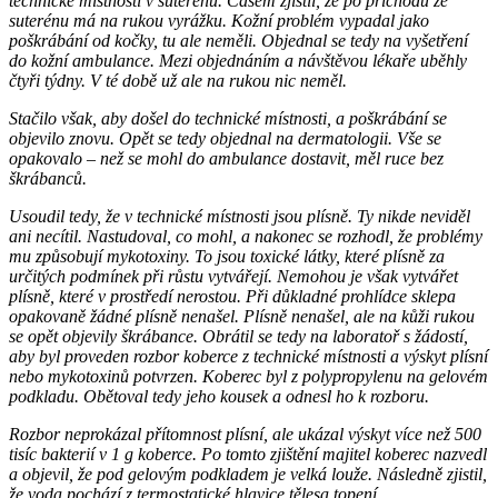
technické místnosti v suterénu. Časem zjistil, že po příchodu ze
suterénu má na rukou vyrážku. Kožní problém vypadal jako
poškrábání od kočky, tu ale neměli. Objednal se tedy na vyšetření
do kožní ambulance. Mezi objednáním a návštěvou lékaře uběhly
čtyři týdny. V té době už ale na rukou nic neměl.
Stačilo však, aby došel do technické místnosti, a poškrábání se
objevilo znovu. Opět se tedy objednal na dermatologii. Vše se
opakovalo – než se mohl do ambulance dostavit, měl ruce bez
škrábanců.
Usoudil tedy, že v technické místnosti jsou plísně. Ty nikde neviděl
ani necítil. Nastudoval, co mohl, a nakonec se rozhodl, že problémy
mu způsobují mykotoxiny. To jsou toxické látky, které plísně za
určitých podmínek při růstu vytvářejí. Nemohou je však vytvářet
plísně, které v prostředí nerostou. Při důkladné prohlídce sklepa
opakovaně žádné plísně nenašel. Plísně nenašel, ale na kůži rukou
se opět objevily škrábance. Obrátil se tedy na laboratoř s žádostí,
aby byl proveden rozbor koberce z technické místnosti a výskyt plísní
nebo mykotoxinů potvrzen. Koberec byl z polypropylenu na gelovém
podkladu. Obětoval tedy jeho kousek a odnesl ho k rozboru.
Rozbor neprokázal přítomnost plísní, ale ukázal výskyt více než 500
tisíc bakterií v 1 g koberce. Po tomto zjištění majitel koberec nazvedl
a objevil, že pod gelovým podkladem je velká louže. Následně zjistil,
že voda pochází z termostatické hlavice tělesa topení.