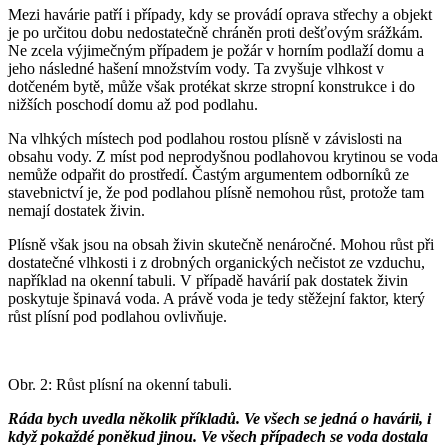
Mezi havárie patří i případy, kdy se provádí oprava střechy a objekt
je po určitou dobu nedostatečně chráněn proti dešťovým srážkám.
Ne zcela výjimečným případem je požár v horním podlaží domu a
jeho následné hašení množstvím vody. Ta zvyšuje vlhkost v
dotčeném bytě, může však protékat skrze stropní konstrukce i do
nižších poschodí domu až pod podlahu.
Na vlhkých místech pod podlahou rostou plísně v závislosti na
obsahu vody. Z míst pod neprodyšnou podlahovou krytinou se voda
nemůže odpařit do prostředí. Častým argumentem odborníků ze
stavebnictví je, že pod podlahou plísně nemohou růst, protože tam
nemají dostatek živin.
Plísně však jsou na obsah živin skutečně nenáročné. Mohou růst při
dostatečné vlhkosti i z drobných organických nečistot ze vzduchu,
například na okenní tabuli. V případě havárií pak dostatek živin
poskytuje špinavá voda. A právě voda je tedy stěžejní faktor, který
růst plísní pod podlahou ovlivňuje.
Obr. 2: Růst plísní na okenní tabuli.
Ráda bych uvedla několik příkladů. Ve všech se jedná o havárii, i
když pokaždé poněkud jinou. Ve všech případech se voda dostala