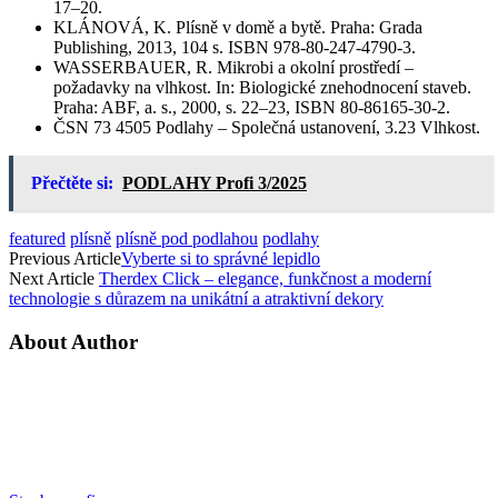
17–20.
KLÁNOVÁ, K. Plísně v domě a bytě. Praha: Grada
Publishing, 2013, 104 s. ISBN 978-80-247-4790-3.
WASSERBAUER, R. Mikrobi a okolní prostředí –
požadavky na vlhkost. In: Biologické znehodnocení staveb.
Praha: ABF, a. s., 2000, s. 22–23, ISBN 80-86165-30-2.
ČSN 73 4505 Podlahy – Společná ustanovení, 3.23 Vlhkost.
Přečtěte si:
PODLAHY Profi 3/2025
featured
plísně
plísně pod podlahou
podlahy
Previous Article
Vyberte si to správné lepidlo
Next Article
Therdex Click – elegance, funkčnost a moderní
technologie s důrazem na unikátní a atraktivní dekory
About Author