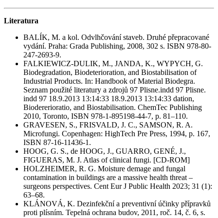
Literatura
BALÍK, M. a kol. Odvlhčování staveb. Druhé přepracované
vydání. Praha: Grada Publishing, 2008, 302 s. ISBN 978-80-
247-2693-9.
FALKIEWICZ-DULIK, M., JANDA, K., WYPYCH, G.
Biodegradation, Biodeterioration, and Biostabilisation of
Industrial Products. In: Handbook of Material Biodegra.
Seznam použité literatury a zdrojů 97 Plisne.indd 97 Plisne.
indd 97 18.9.2013 13:14:33 18.9.2013 13:14:33 dation,
Biodererioratio, and Biostabilisation. ChemTec Publishing
2010, Toronto, ISBN 978-1-895198-44-7, p. 81–110.
GRAVESEN, S., FRISVALD, J. C., SAMSON, R. A.
Microfungi. Copenhagen: HighTech Pre Press, 1994, p. 167,
ISBN 87-16-11436-1.
HOOG, G. S., de HOOG, J., GUARRO, GENÉ, J.,
FIGUERAS, M. J. Atlas of clinical fungi. [CD-ROM]
HOLZHEIMER, R. G. Moisture demage and fungal
contamination in buildings are a massive health threat –
surgeons perspectives. Cent Eur J Public Health 2023; 31 (1):
63–68.
KLÁNOVÁ, K. Dezinfekční a preventivní účinky přípravků
proti plísním. Tepelná ochrana budov, 2011, roč. 14, č. 6, s.