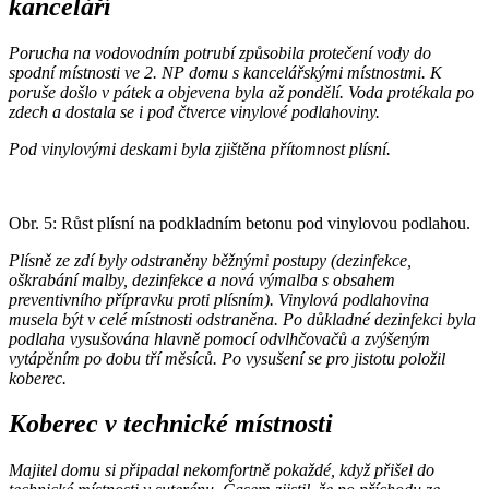
kanceláří
Porucha na vodovodním potrubí způsobila protečení vody do
spodní místnosti ve 2. NP domu s kancelářskými místnostmi. K
poruše došlo v pátek a objevena byla až pondělí. Voda protékala po
zdech a dostala se i pod čtverce vinylové podlahoviny.
Pod vinylovými deskami byla zjištěna přítomnost plísní.
Obr. 5: Růst plísní na podkladním betonu pod vinylovou podlahou.
Plísně ze zdí byly odstraněny běžnými postupy (dezinfekce,
oškrabání malby, dezinfekce a nová výmalba s obsahem
preventivního přípravku proti plísním). Vinylová podlahovina
musela být v celé místnosti odstraněna. Po důkladné dezinfekci byla
podlaha vysušována hlavně pomocí odvlhčovačů a zvýšeným
vytápěním po dobu tří měsíců. Po vysušení se pro jistotu položil
koberec.
Koberec v technické místnosti
Majitel domu si připadal nekomfortně pokaždé, když přišel do