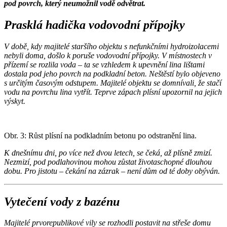
pod povrch, který neumožnil vodě odvětrat.
Prasklá hadička vodovodní přípojky
V době, kdy majitelé staršího objektu s nefunkčními hydroizolacemi
nebyli doma, došlo k poruše vodovodní přípojky. V místnostech v
přízemí se rozlila voda – ta se vzhledem k upevnění lina lištami
dostala pod jeho povrch na podkladní beton. Neštěstí bylo objeveno
s určitým časovým odstupem. Majitelé objektu se domnívali, že stačí
vodu na povrchu lina vytřít. Teprve zápach plísní upozornil na jejich
výskyt.
Obr. 3: Růst plísní na podkladním betonu po odstranění lina.
K dnešnímu dni, po více než dvou letech, se čeká, až plísně zmizí.
Nezmizí, pod podlahovinou mohou zůstat životaschopné dlouhou
dobu. Pro jistotu – čekání na zázrak – není dům od té doby obýván.
Vytečení vody z bazénu
Majitelé prvorepublikové vily se rozhodli postavit na střeše domu