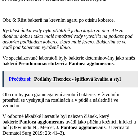
Obr. 6: Růst bakterií na krevním agaru po otisku koberce.
Rychlost úniku vody byla přibližně jedna kapka za den. Ale za
dlouhou dobu i takto malé množství vody vytvořilo na podlaze pod
gelovým podkladem koberce skoro malé jezero. Bakteriím se ve
vodě pod kobercem vyloženě líbilo.
Ve specializované laboratoři byly bakterie determinovány jako směs
bakterií
Pseudomonas stutzeri
a
Pantoea agglomerans
.
Přečtěte si:
Podlahy Therdex - špičková kvalita a styl
Oba druhy jsou gramnegativní aerobní bakterie. V životním
prostředí se vyskytují na rostlinách a v půdě a následně i ve
vzduchu.
V odborné lékařské literatuře byl nalezen článek, který
bakterie
Pantoea agglomerans
uvádí jako příčinu kožních infekcí u
lidí (Okwundu N., Mercer, J.
Pantoea agglomerans
. J Dermatol
Dermatol Surg 2019; 23: 41–3).