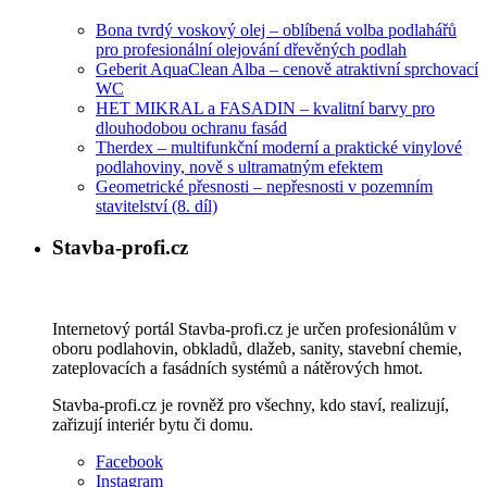
Bona tvrdý voskový olej – oblíbená volba podlahářů
pro profesionální olejování dřevěných podlah
Geberit AquaClean Alba – cenově atraktivní sprchovací
WC
HET MIKRAL a FASADIN – kvalitní barvy pro
dlouhodobou ochranu fasád
Therdex – multifunkční moderní a praktické vinylové
podlahoviny, nově s ultramatným efektem
Geometrické přesnosti – nepřesnosti v pozemním
stavitelství (8. díl)
Stavba-profi.cz
Internetový portál Stavba-profi.cz je určen profesionálům v
oboru podlahovin, obkladů, dlažeb, sanity, stavební chemie,
zateplovacích a fasádních systémů a nátěrových hmot.
Stavba-profi.cz je rovněž pro všechny, kdo staví, realizují,
zařizují interiér bytu či domu.
Facebook
Instagram