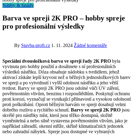
Nátěry & fasády
Barva ve spreji 2K PRO – hobby spreje
pro profesionální výsledky
By
Stavba-profi.cz
1. 11. 2024
Žádné komentáře
Speciální dvousložková barva ve spreji řady 2K PRO
byla
vyvinuta pro hobby použití a dosáhnete s ní profesionálních
výsledků nástřiku. Dóza obsahuje nádobku s tvrdidlem, jehož
aktivací získáte lepší kryvost než u běžných jednosložkových barev
ve spreji a po vytvrdnutí i vyšší odolnost nástřiku a jeho větší
tvrdost. Barvy ve spreji 2K PRO jsou odolné vůči UV záření,
povětrnostním vlivům, benzinu i rozpouštědlům. Poskytují ochranu
proti korozi, vyznačují se vynikající přilnavostí a vysokou odolností
proti poškrábání. Oproti běžným barvám ve spreji dosahují velmi
dobrého rozlivu a rychlého schnutí.
Barvy ve spreji 2K PRO
jsou
skvělé pro nástřiky míst, která jsou těžko dostupná, složitě
vyměnitelná a nebo silně vystavena povětrnostním vlivům, jako je
například zábradlí, okenní mříže, skříně klimatizačních jednotek
nebo zahradní nábytek. Spreje jsou dostupné ve vybraných