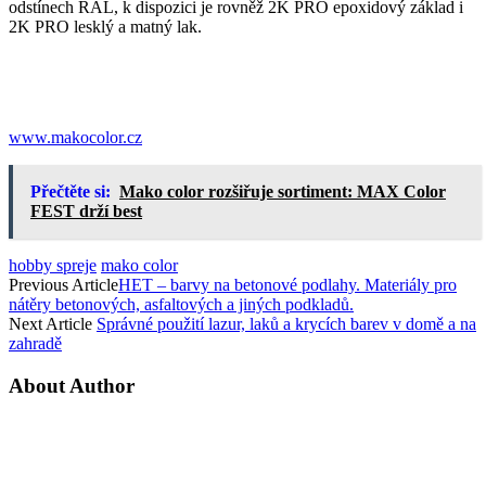
odstínech RAL, k dispozici je rovněž 2K PRO epoxidový základ i
2K PRO lesklý a matný lak.
www.makocolor.cz
Přečtěte si:
Mako color rozšiřuje sortiment: MAX Color
FEST drží best
hobby spreje
mako color
Previous Article
HET – barvy na betonové podlahy. Materiály pro
nátěry betonových, asfaltových a jiných podkladů.
Next Article
Správné použití lazur, laků a krycích barev v domě a na
zahradě
About Author