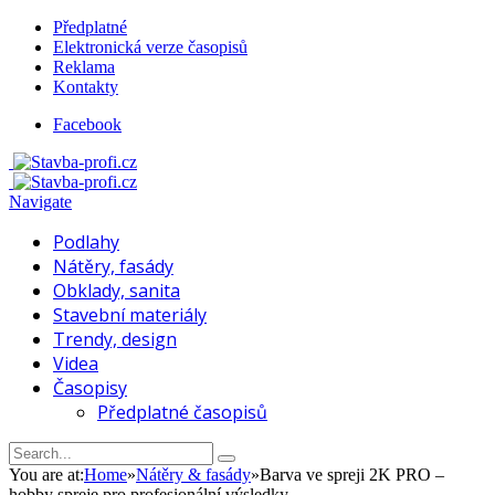
Předplatné
Elektronická verze časopisů
Reklama
Kontakty
Facebook
Navigate
Podlahy
Nátěry, fasády
Obklady, sanita
Stavební materiály
Trendy, design
Videa
Časopisy
Předplatné časopisů
You are at:
Home
»
Nátěry & fasády
»
Barva ve spreji 2K PRO –
hobby spreje pro profesionální výsledky