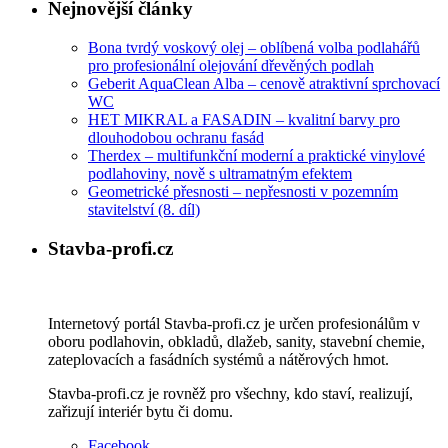
Nejnovější články
Bona tvrdý voskový olej – oblíbená volba podlahářů
pro profesionální olejování dřevěných podlah
Geberit AquaClean Alba – cenově atraktivní sprchovací
WC
HET MIKRAL a FASADIN – kvalitní barvy pro
dlouhodobou ochranu fasád
Therdex – multifunkční moderní a praktické vinylové
podlahoviny, nově s ultramatným efektem
Geometrické přesnosti – nepřesnosti v pozemním
stavitelství (8. díl)
Stavba-profi.cz
Internetový portál Stavba-profi.cz je určen profesionálům v
oboru podlahovin, obkladů, dlažeb, sanity, stavební chemie,
zateplovacích a fasádních systémů a nátěrových hmot.
Stavba-profi.cz je rovněž pro všechny, kdo staví, realizují,
zařizují interiér bytu či domu.
Facebook