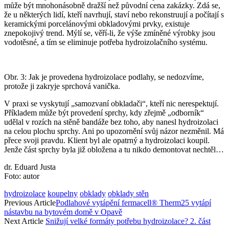
může být mnohonásobně dražší než původní cena zakázky. Zdá se,
že u některých lidí, kteří navrhují, staví nebo rekonstruují a počítají s
keramickými porcelánovými obkladovými prvky, existuje
znepokojivý trend. Mýlí se, věří-li, že výše zmíněné výrobky jsou
vodotěsné, a tím se eliminuje potřeba hydroizolačního systému.
Obr. 3: Jak je provedena hydroizolace podlahy, se nedozvíme,
protože ji zakryje sprchová vanička.
V praxi se vyskytují „samozvaní obkladači“, kteří nic nerespektují.
Příkladem může být provedení sprchy, kdy zřejmě „odborník“
udělal v rozích na stěně bandáže bez toho, aby nanesl hydroizolaci
na celou plochu sprchy. Ani po upozornění svůj názor nezměnil. Má
přece svoji pravdu. Klient byl ale opatrný a hydroizolaci koupil.
Jenže část sprchy byla již obložena a tu nikdo demontovat nechtěl…
dr. Eduard Justa
Foto: autor
hydroizolace
koupelny
obklady
obklady stěn
Previous Article
Podlahové vytápění fermacell® Therm25 vytápí
nástavbu na bytovém domě v Opavě
Next Article
Snižují velké formáty potřebu hydroizolace? 2. část