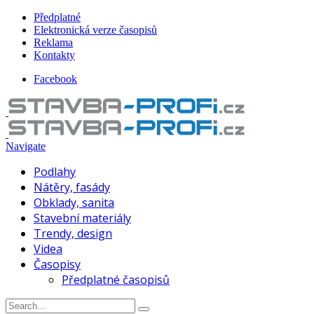
Předplatné
Elektronická verze časopisů
Reklama
Kontakty
Facebook
Navigate
Podlahy
Nátěry, fasády
Obklady, sanita
Stavební materiály
Trendy, design
Videa
Časopisy
Předplatné časopisů