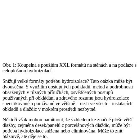
Obr. 1: Koupelna s použitím XXL formátů na stěnách a na podlaze s
celoplošnou hydroizolací.
Snižují velké formáty potřebu hydroizolace? Tato otázka může být
dvousečná. S využitím dostupných podkladů, metod a podrobností
obsažených v různých příručkách, osvědčených postupů
používaných při obkládání a zdravého rozumu jsou hydroizolace
specifikované a používané ve většině – ne-li ve všech – instalacích
obkladů a dlaždic v mokrém prostředí nezbytné.
Někteří však mohou namítnout, že vzhledem ke značné ploše větší
dlažby, zejména desek/panelů z porcelánových dlaždic, může být
potřeba hydroizolace snížena nebo eliminována. Může to znít
bláznivě, ale děje se to.