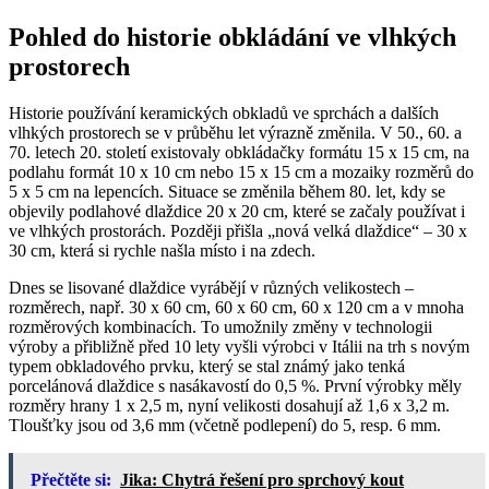
Pohled do historie obkládání ve vlhkých
prostorech
Historie používání keramických obkladů ve sprchách a dalších
vlhkých prostorech se v průběhu let výrazně změnila. V 50., 60. a
70. letech 20. století existovaly obkládačky formátu 15 x 15 cm, na
podlahu formát 10 x 10 cm nebo 15 x 15 cm a mozaiky rozměrů do
5 x 5 cm na lepencích. Situace se změnila během 80. let, kdy se
objevily podlahové dlaždice 20 x 20 cm, které se začaly používat i
ve vlhkých prostorách. Později přišla „nová velká dlaždice“ – 30 x
30 cm, která si rychle našla místo i na zdech.
Dnes se lisované dlaždice vyrábějí v různých velikostech –
rozměrech, např. 30 x 60 cm, 60 x 60 cm, 60 x 120 cm a v mnoha
rozměrových kombinacích. To umožnily změny v technologii
výroby a přibližně před 10 lety vyšli výrobci v Itálii na trh s novým
typem obkladového prvku, který se stal známý jako tenká
porcelánová dlaždice s nasákavostí do 0,5 %. První výrobky měly
rozměry hrany 1 x 2,5 m, nyní velikosti dosahují až 1,6 x 3,2 m.
Tloušťky jsou od 3,6 mm (včetně podlepení) do 5, resp. 6 mm.
Přečtěte si:
Jika: Chytrá řešení pro sprchový kout