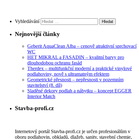
Vyhledávání
Nejnovější články
Geberit AquaClean Alba – cenově atraktivní sprchovací
WC
HET MIKRAL a FASADIN – kvalitní barvy pro
dlouhodobou ochranu fasád
Therdex – multifunkční moderní a praktické vinylové
podlahoviny, nově s ultramatným efektem
Geometrické přesnosti – nepřesnosti v pozemním
stavitelství (8. díl)
Sladěné dekory podlah a nábytku – koncept EGGER
Interior Match
Stavba-profi.cz
Internetový portál Stavba-profi.cz je určen profesionálům v
oboru podlahovin, obkladů, dlažeb, sanity, stavební chemie,