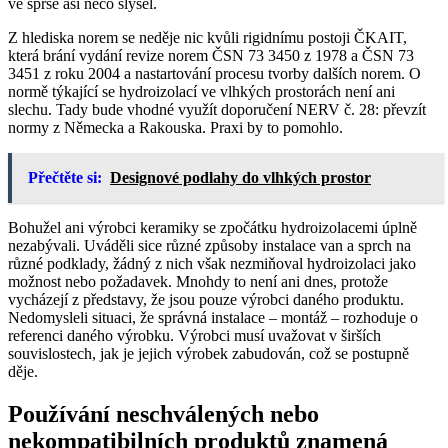
ve sprše asi něco slyšel.
Z hlediska norem se neděje nic kvůli rigidnímu postoji ČKAIT,
která brání vydání revize norem ČSN 73 3450 z 1978 a ČSN 73
3451 z roku 2004 a nastartování procesu tvorby dalších norem. O
normě týkající se hydroizolací ve vlhkých prostorách není ani
slechu. Tady bude vhodné využít doporučení NERV č. 28: převzít
normy z Německa a Rakouska. Praxi by to pomohlo.
Přečtěte si:
Designové podlahy do vlhkých prostor
Bohužel ani výrobci keramiky se zpočátku hydroizolacemi úplně
nezabývali. Uváděli sice různé způsoby instalace van a sprch na
různé podklady, žádný z nich však nezmiňoval hydroizolaci jako
možnost nebo požadavek. Mnohdy to není ani dnes, protože
vycházejí z představy, že jsou pouze výrobci daného produktu.
Nedomysleli situaci, že správná instalace – montáž – rozhoduje o
referenci daného výrobku. Výrobci musí uvažovat v širších
souvislostech, jak je jejich výrobek zabudován, což se postupně
děje.
Používání neschválených nebo
nekompatibilních produktů znamená