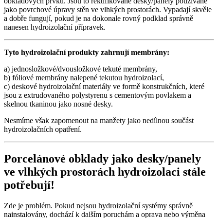
obkladových prvků. Jsou to rektifikované desky/panely používané
jako povrchové úpravy stěn ve vlhkých prostorách. Vypadají skvěle
a dobře fungují, pokud je na dokonale rovný podklad správně
nanesen hydroizolační přípravek.
Tyto hydroizolační produkty zahrnují membrány:
a) jednosložkové/dvousložkové tekuté membrány,
b) fóliové membrány nalepené tekutou hydroizolací,
c) deskové hydroizolační materiály ve formě konstrukčních, které
jsou z extrudovaného polystyrenu s cementovým povlakem a
skelnou tkaninou jako nosné desky.
Nesmíme však zapomenout na manžety jako nedílnou součást
hydroizolačních opatření.
Porcelánové obklady jako desky/panely
ve vlhkých prostorách hydroizolaci stále
potřebují!
Zde je problém. Pokud nejsou hydroizolační systémy správně
nainstalovány, dochází k dalším poruchám a oprava nebo výměna