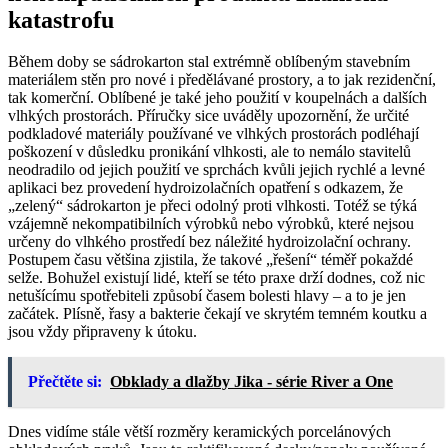
katastrofu
Během doby se sádrokarton stal extrémně oblíbeným stavebním
materiálem stěn pro nové i předělávané prostory, a to jak rezidenční,
tak komerční. Oblíbené je také jeho použití v koupelnách a dalších
vlhkých prostorách. Příručky sice uváděly upozornění, že určité
podkladové materiály používané ve vlhkých prostorách podléhají
poškození v důsledku pronikání vlhkosti, ale to nemálo stavitelů
neodradilo od jejich použití ve sprchách kvůli jejich rychlé a levné
aplikaci bez provedení hydroizolačních opatření s odkazem, že
„zelený“ sádrokarton je přeci odolný proti vlhkosti. Totéž se týká
vzájemně nekompatibilních výrobků nebo výrobků, které nejsou
určeny do vlhkého prostředí bez náležité hydroizolační ochrany.
Postupem času většina zjistila, že takové „řešení“ téměř pokaždé
selže. Bohužel existují lidé, kteří se této praxe drží dodnes, což nic
netušícímu spotřebiteli způsobí časem bolesti hlavy – a to je jen
začátek. Plísně, řasy a bakterie čekají ve skrytém temném koutku a
jsou vždy připraveny k útoku.
Přečtěte si:
Obklady a dlažby Jika - série River a One
Dnes vidíme stále větší rozměry keramických porcelánových