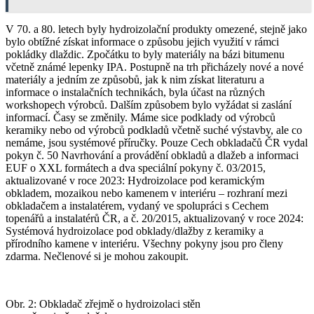
V 70. a 80. letech byly hydroizolační produkty omezené, stejně jako
bylo obtížné získat informace o způsobu jejich využití v rámci
pokládky dlaždic. Zpočátku to byly materiály na bázi bitumenu
včetně známé lepenky IPA. Postupně na trh přicházely nové a nové
materiály a jedním ze způsobů, jak k nim získat literaturu a
informace o instalačních technikách, byla účast na různých
workshopech výrobců. Dalším způsobem bylo vyžádat si zaslání
informací. Časy se změnily. Máme sice podklady od výrobců
keramiky nebo od výrobců podkladů včetně suché výstavby, ale co
nemáme, jsou systémové příručky. Pouze Cech obkladačů ČR vydal
pokyn č. 50 Navrhování a provádění obkladů a dlažeb a informaci
EUF o XXL formátech a dva speciální pokyny č. 03/2015,
aktualizované v roce 2023: Hydroizolace pod keramickým
obkladem, mozaikou nebo kamenem v interiéru – rozhraní mezi
obkladačem a instalatérem, vydaný ve spolupráci s Cechem
topenářů a instalatérů ČR, a č. 20/2015, aktualizovaný v roce 2024:
Systémová hydroizolace pod obklady/dlažby z keramiky a
přírodního kamene v interiéru. Všechny pokyny jsou pro členy
zdarma. Nečlenové si je mohou zakoupit.
Obr. 2: Obkladač zřejmě o hydroizolaci stěn