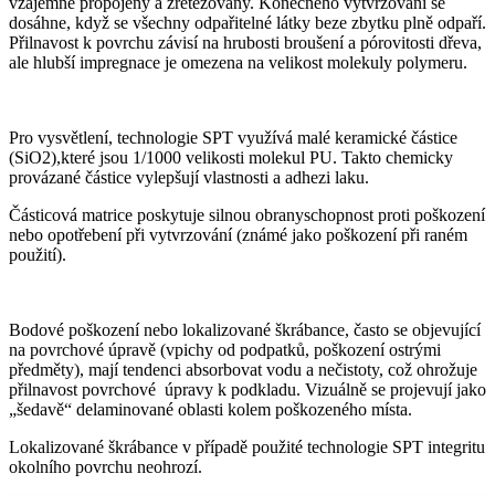
vzájemně propojeny a zřetězovány. Konečného vytvrzování se
dosáhne, když se všechny odpařitelné látky beze zbytku plně odpaří.
Přilnavost k povrchu závisí na hrubosti broušení a pórovitosti dřeva,
ale hlubší impregnace je omezena na velikost molekuly polymeru.
Pro vysvětlení, technologie SPT využívá malé keramické částice
(SiO2),které jsou 1/1000 velikosti molekul PU. Takto chemicky
provázané částice vylepšují vlastnosti a adhezi laku.
Částicová matrice poskytuje silnou obranyschopnost proti poškození
nebo opotřebení při vytvrzování (známé jako poškození při raném
použití).
Bodové poškození nebo lokalizované škrábance, často se objevující
na povrchové úpravě (vpichy od podpatků, poškození ostrými
předměty), mají tendenci absorbovat vodu a nečistoty, což ohrožuje
přilnavost povrchové úpravy k podkladu. Vizuálně se projevují jako
„šedavě“ delaminované oblasti kolem poškozeného místa.
Lokalizované škrábance v případě použité technologie SPT integritu
okolního povrchu neohrozí.