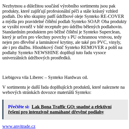
Nezbytnou a důležitou součástí výrobního sortimentu jsou pak
produkty, které zajišťují profesionální péči a stále krásný vzhled
podlah. Do této skupiny patří údržbové oleje Synteko RE-COVER
a mýdla pro pravidelné čištění podlah Synteko SOAP. Oba produkty
se vyrábí rovněž v bílé receptuře pro údržbu bělených podlahovin.
Standardním produktem pro běžné čištění je Synteko Superclean,
který je určen pro všechny povrchy s PU ochrannou vrstvou, tedy
nejen pro dřevěné a laminátové krytiny, ale také pro PVC, vinyly,
ale i pro dlažbu. Hloubkový čistič Synteko REMOVER a poliš na
podlahy Synteko NEWSHINE doplňují tuto řadu vysoce
univerzálních údržbových prostředků.
Liebigova vila Liberec – Synteko Hardwax oil.
V sortimentu je další řada doplňujících produktů, které naleznete na
webových stránkách dovozce materiálů Synteko:
Přečtěte si:
Lak Bona Traffic GO: snadné a efektivní
řešení pro intenzivně namáhané dřevěné podlahy
www.anvitrade.cz