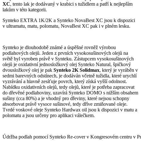
XC
, tento lak je dodávaný v krabici s tužidlem a patří k nejlepším
lakům v této kategorii.
Synteko EXTRA 1K/2K a Synteko NovaBest XC jsou k dispozici
v ultramatu, matu, polomatu, NovaBest XC pak i v plném lesku.
Synteko je dlouhodobě známé a úspěšné rovněž výrobou
podlahových olejů. Jeden z prvních vysokosušinových olejů na
světě byl vyroben právě v Synteku. Zástupcem vysokosušinových
olejů je oxidativní jednosložkový olej Synteko Natural, špičkový
dvousložkový olej je pak
Synteko 2K Solidmax
, který je vyráběn v
sedmi barevných odstínech, je dodáván včetně tužidla, které urychlí
vyzrávání a hlavně zesíťuje povrch, který získá vyšší odolnost.
Nabídku oxidativních olejů, tedy olejů, které je potřeba zapracovat
do dřevěné podlahoviny, uzavírá Synteko DOMO s nižším obsahem
sušiny (cca 80%) a je vhodný pro dřeviny, které nejsou schopny
absorbovat právě vysoce sušinové, tedy dříve zmiňované oleje.
Tvrdé voskové oleje Synteko Hardwax oil jsou k dispozici v matu a
polomatu a jsou určeny pro aplikaci válečkem.
Údržba podlah pomocí Synteko Re-cover v Kongresovém centru v Pr