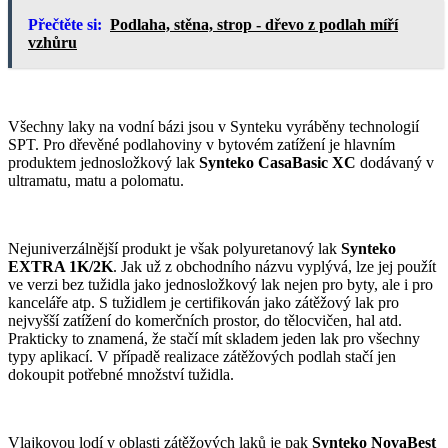
Přečtěte si:
Podlaha, stěna, strop - dřevo z podlah míří
vzhůru
Všechny laky na vodní bázi jsou v Synteku vyráběny technologií
SPT. Pro dřevěné podlahoviny v bytovém zatížení je hlavním
produktem jednosložkový lak
Synteko CasaBasic XC
dodávaný v
ultramatu, matu a polomatu.
Nejuniverzálnější produkt je však polyuretanový lak
Synteko
EXTRA 1K/2K
. Jak už z obchodního názvu vyplývá, lze jej použít
ve verzi bez tužidla jako jednosložkový lak nejen pro byty, ale i pro
kanceláře atp. S tužidlem je certifikován jako zátěžový lak pro
nejvyšší zatížení do komerčních prostor, do tělocvičen, hal atd.
Prakticky to znamená, že stačí mít skladem jeden lak pro všechny
typy aplikací. V případě realizace zátěžových podlah stačí jen
dokoupit potřebné množství tužidla.
Vlajkovou lodí v oblasti zátěžových laků je pak
Synteko NovaBest