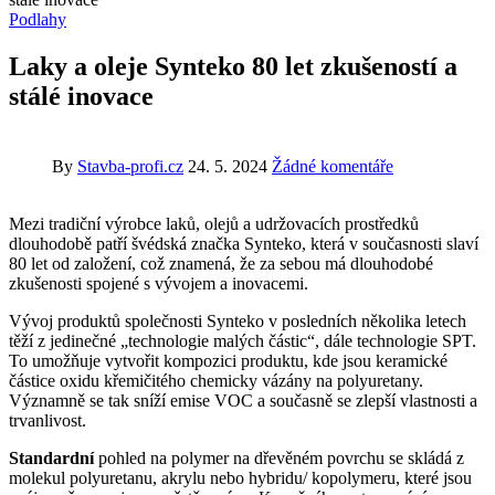
Podlahy
Laky a oleje Synteko 80 let zkušeností a
stálé inovace
By
Stavba-profi.cz
24. 5. 2024
Žádné komentáře
Mezi tradiční výrobce laků, olejů a udržovacích prostředků
dlouhodobě patří švédská značka Synteko, která v současnosti slaví
80 let od založení, což znamená, že za sebou má dlouhodobé
zkušenosti spojené s vývojem a inovacemi.
Vývoj produktů společnosti Synteko v posledních několika letech
těží z jedinečné „technologie malých částic“, dále technologie SPT.
To umožňuje vytvořit kompozici produktu, kde jsou keramické
částice oxidu křemičitého chemicky vázány na polyuretany.
Významně se tak sníží emise VOC a současně se zlepší vlastnosti a
trvanlivost.
Standardní
pohled na polymer na dřevěném povrchu se skládá z
molekul polyuretanu, akrylu nebo hybridu/ kopolymeru, které jsou