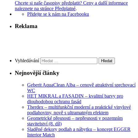
Chcete si naše časopisy předplatit? Ceny a další informace
naleznete na stránce Předplatné
.
Přidejte se k nám na Facebooku
Reklama
Vyhledávání
Nejnovější články
Geberit AquaClean Alba – cenově atraktivní sprchovací
WC
HET MIKRAL a FASADIN – kvalitní barvy pro
dlouhodobou ochranu fasád
Therdex – multifunkční moderní a praktické vinylové
podlahoviny, nově s ultramatným efektem
Geometrické přesnosti – nepřesnosti v pozemním
stavitelství (8. díl)
Sladěné dekory podlah a nábytku – koncept EGGER
Interior Match