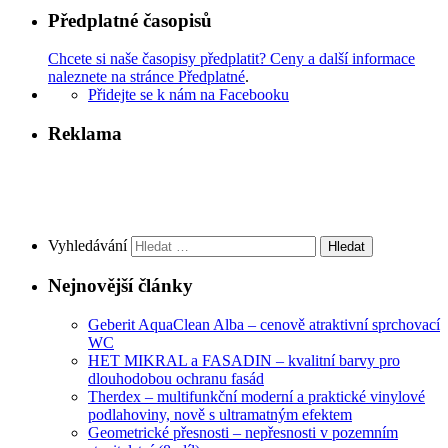
Předplatné časopisů
Chcete si naše časopisy předplatit? Ceny a další informace
naleznete na stránce Předplatné
.
Přidejte se k nám na Facebooku
Reklama
Vyhledávání
Nejnovější články
Geberit AquaClean Alba – cenově atraktivní sprchovací
WC
HET MIKRAL a FASADIN – kvalitní barvy pro
dlouhodobou ochranu fasád
Therdex – multifunkční moderní a praktické vinylové
podlahoviny, nově s ultramatným efektem
Geometrické přesnosti – nepřesnosti v pozemním