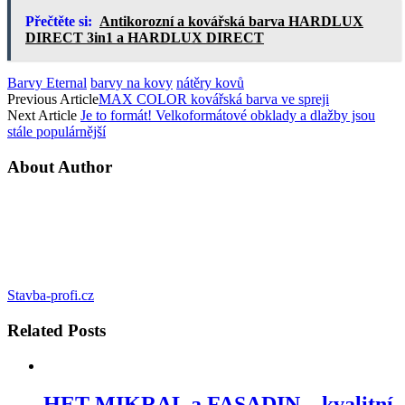
Přečtěte si:
Antikorozní a kovářská barva HARDLUX
DIRECT 3in1 a HARDLUX DIRECT
Barvy Eternal
barvy na kovy
nátěry kovů
Previous Article
MAX COLOR kovářská barva ve spreji
Next Article
Je to formát! Velkoformátové obklady a dlažby jsou
stále populárnější
About Author
Stavba-profi.cz
Related
Posts
HET MIKRAL a FASADIN – kvalitní