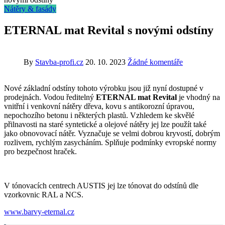
Nátěry & fasády
ETERNAL mat Revital s novými odstíny
By
Stavba-profi.cz
20. 10. 2023
Žádné komentáře
Nové základní odstíny tohoto výrobku jsou již nyní dostupné v
prodejnách. Vodou ředitelný
ETERNAL mat Revital
je vhodný na
vnitřní i venkovní nátěry dřeva, kovu s antikorozní úpravou,
nepochozího betonu i některých plastů. Vzhledem ke skvělé
přilnavosti na staré syntetické a olejové nátěry jej lze použít také
jako obnovovací nátěr. Vyznačuje se velmi dobrou kryvostí, dobrým
rozlivem, rychlým zasycháním. Splňuje podmínky evropské normy
pro bezpečnost hraček.
V tónovacích centrech AUSTIS jej lze tónovat do odstínů dle
vzorkovnic RAL a NCS.
www.barvy-eternal.cz