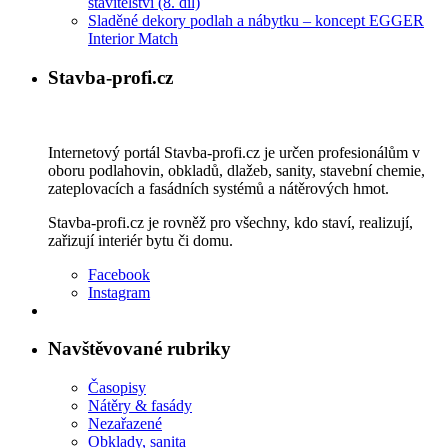
stavitelství (8. díl)
Sladěné dekory podlah a nábytku – koncept EGGER
Interior Match
Stavba-profi.cz
Internetový portál Stavba-profi.cz je určen profesionálům v
oboru podlahovin, obkladů, dlažeb, sanity, stavební chemie,
zateplovacích a fasádních systémů a nátěrových hmot.
Stavba-profi.cz je rovněž pro všechny, kdo staví, realizují,
zařizují interiér bytu či domu.
Facebook
Instagram
Navštěvované rubriky
Časopisy
Nátěry & fasády
Nezařazené
Obklady, sanita