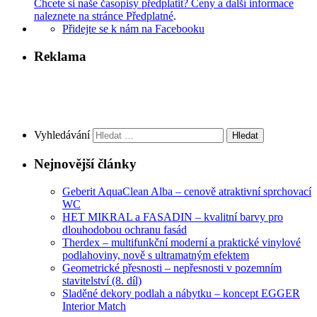
Chcete si naše časopisy předplatit? Ceny a další informace
naleznete na stránce Předplatné
.
Přidejte se k nám na Facebooku
Reklama
Vyhledávání
Nejnovější články
Geberit AquaClean Alba – cenově atraktivní sprchovací
WC
HET MIKRAL a FASADIN – kvalitní barvy pro
dlouhodobou ochranu fasád
Therdex – multifunkční moderní a praktické vinylové
podlahoviny, nově s ultramatným efektem
Geometrické přesnosti – nepřesnosti v pozemním
stavitelství (8. díl)
Sladěné dekory podlah a nábytku – koncept EGGER
Interior Match