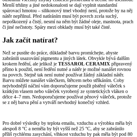
Menší trhliny a jiné nedokonalosti se dají vyplnit standardní
spárovací hmotou – silikonový tmel vhodný není, protože by na něj
nátěr nepřilnul. Před natíráním musí být povrch zcela suchý,
nepoškozený a čistý, nesmí na něm být žádné oleje, mastnota, prach
či jiné nečistoty. Spáry mezi obklady musí být také čisté.
Jak začít natírat?
Než se pustíte do práce, důkladně barvu promíchejte, abyste
zabránili usazování pigmentu a jiných látek. Obvykle bývá dalším
krokem ředění, ale jelikož je
TESSAROL CERAMIX
připravený
přímo k použití, není ředění nutné a nátěr je možné nanášet rovnou
na povrch. Stejně tak není nutné používat žádný základní nátěr.
Barvu můžete nanášet válečkem, štětcem nebo stříkáním. Coby
nejvhodnější náčiní vám doporučujeme použít plstěný váleček s
krátkým vlasem nebo váleček vyrobený ze syntetických vláken o
délce 4–7 mm. Nedoporučujeme používat pěnový váleček, protože
se z něj barva pění a vytváří nevhodný konečný vzhled.
Pro dobré výsledky by teplota emailu, vzduchu a výrobku měla být
alespoň 8 °C a neměla by být vyšší než 25 °C, aby se zabránilo
příliš rychlému zasychání, vlhkost vzduchu by pak měla být pod 80