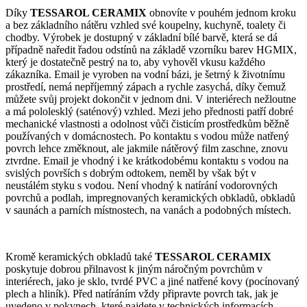
Díky
TESSAROL CERAMIX
obnovíte v pouhém jednom kroku
a bez základního nátěru vzhled své koupelny, kuchyně, toalety či
chodby. Výrobek je dostupný v základní bílé barvě, která se dá
případně naředit řadou odstínů na základě vzorníku barev HGMIX,
který je dostatečně pestrý na to, aby vyhověl vkusu každého
zákazníka. Email je vyroben na vodní bázi, je šetrný k životnímu
prostředí, nemá nepříjemný zápach a rychle zasychá, díky čemuž
můžete svůj projekt dokončit v jednom dni. V interiérech nežloutne
a má pololesklý (saténový) vzhled. Mezi jeho přednosti patří dobré
mechanické vlastnosti a odolnost vůči čisticím prostředkům běžně
používaných v domácnostech. Po kontaktu s vodou může natřený
povrch lehce změknout, ale jakmile nátěrový film zaschne, znovu
ztvrdne. Email je vhodný i ke krátkodobému kontaktu s vodou na
svislých površích s dobrým odtokem, neměl by však být v
neustálém styku s vodou. Není vhodný k natírání vodorovných
povrchů a podlah, impregnovaných keramických obkladů, obkladů
v saunách a parních místnostech, na vanách a podobných místech.
Kromě keramických obkladů také
TESSAROL CERAMIX
poskytuje dobrou přilnavost k jiným náročným povrchům v
interiérech, jako je sklo, tvrdé PVC a jiné natřené kovy (pocínovaný
plech a hliník). Před natíráním vždy připravte povrch tak, jak je
uvedeno v pokynech, které najdete v technických informacích.