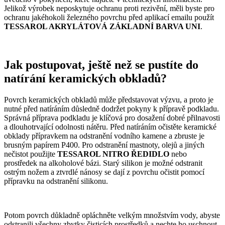
Jelikož výrobek neposkytuje ochranu proti rezivění, měli byste pro
ochranu jakéhokoli železného povrchu před aplikací emailu použít
TESSAROL AKRYLÁTOVÁ ZÁKLADNÍ BARVA UNI
.
Jak postupovat, ještě než se pustíte do
natírání keramických obkladů?
Povrch keramických obkladů může představovat výzvu, a proto je
nutné před natíráním důsledně dodržet pokyny k přípravě podkladu.
Správná příprava podkladu je klíčová pro dosažení dobré přilnavosti
a dlouhotrvající odolnosti nátěru. Před natíráním očistěte keramické
obklady přípravkem na odstranění vodního kamene a zbruste je
brusným papírem P400. Pro odstranění mastnoty, olejů a jiných
nečistot použijte
TESSAROL NITRO ŘEDIDLO
nebo
prostředek na alkoholové bázi. Starý silikon je možné odstranit
ostrým nožem a ztvrdlé nánosy se dají z povrchu očistit pomocí
přípravku na odstranění silikonu.
Potom povrch důkladně opláchněte velkým množstvím vody, abyste
odstranili všechny zbytky čisticích prostředků a nechte ho uschnout.