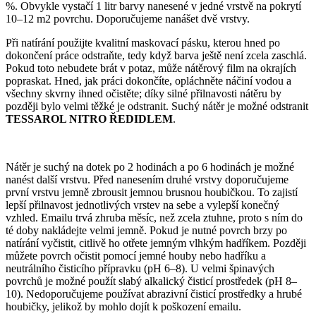
%. Obvykle vystačí 1 litr barvy nanesené v jedné vrstvě na pokrytí
10–12 m2 povrchu. Doporučujeme nanášet dvě vrstvy.
Při natírání použijte kvalitní maskovací pásku, kterou hned po
dokončení práce odstraňte, tedy když barva ještě není zcela zaschlá.
Pokud toto nebudete brát v potaz, může nátěrový film na okrajích
popraskat. Hned, jak práci dokončíte, opláchněte náčiní vodou a
všechny skvrny ihned očistěte; díky silné přilnavosti nátěru by
později bylo velmi těžké je odstranit. Suchý nátěr je možné odstranit
TESSAROL NITRO ŘEDIDLEM
.
Nátěr je suchý na dotek po 2 hodinách a po 6 hodinách je možné
nanést další vrstvu. Před nanesením druhé vrstvy doporučujeme
první vrstvu jemně zbrousit jemnou brusnou houbičkou. To zajistí
lepší přilnavost jednotlivých vrstev na sebe a vylepší konečný
vzhled. Emailu trvá zhruba měsíc, než zcela ztuhne, proto s ním do
té doby nakládejte velmi jemně. Pokud je nutné povrch brzy po
natírání vyčistit, citlivě ho otřete jemným vlhkým hadříkem. Později
můžete povrch očistit pomocí jemné houby nebo hadříku a
neutrálního čisticího přípravku (pH 6–8). U velmi špinavých
povrchů je možné použít slabý alkalický čisticí prostředek (pH 8–
10). Nedoporučujeme používat abrazivní čisticí prostředky a hrubé
houbičky, jelikož by mohlo dojít k poškození emailu.