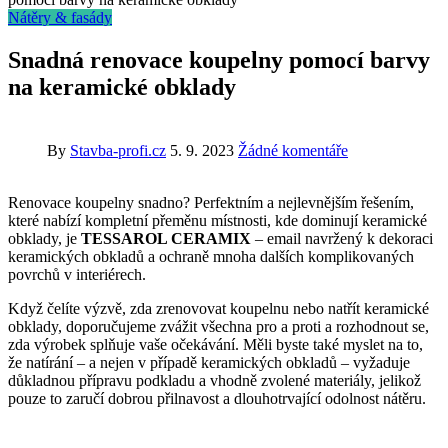
Nátěry & fasády
Snadná renovace koupelny pomocí barvy
na keramické obklady
By
Stavba-profi.cz
5. 9. 2023
Žádné komentáře
Renovace koupelny snadno? Perfektním a nejlevnějším řešením,
které nabízí kompletní přeměnu místnosti, kde dominují keramické
obklady, je
TESSAROL CERAMIX
– email navržený k dekoraci
keramických obkladů a ochraně mnoha dalších komplikovaných
povrchů v interiérech.
Když čelíte výzvě, zda zrenovovat koupelnu nebo natřít keramické
obklady, doporučujeme zvážit všechna pro a proti a rozhodnout se,
zda výrobek splňuje vaše očekávání. Měli byste také myslet na to,
že natírání – a nejen v případě keramických obkladů – vyžaduje
důkladnou přípravu podkladu a vhodně zvolené materiály, jelikož
pouze to zaručí dobrou přilnavost a dlouhotrvající odolnost nátěru.