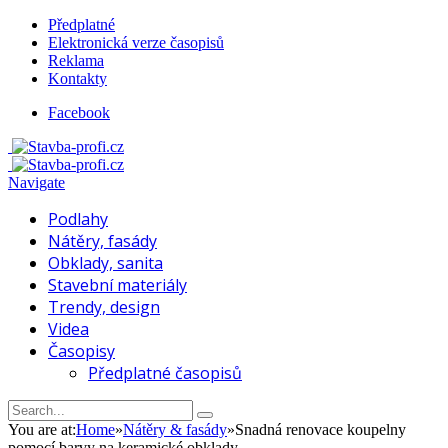
Předplatné
Elektronická verze časopisů
Reklama
Kontakty
Facebook
Navigate
Podlahy
Nátěry, fasády
Obklady, sanita
Stavební materiály
Trendy, design
Videa
Časopisy
Předplatné časopisů
You are at:
Home
»
Nátěry & fasády
»
Snadná renovace koupelny
pomocí barvy na keramické obklady