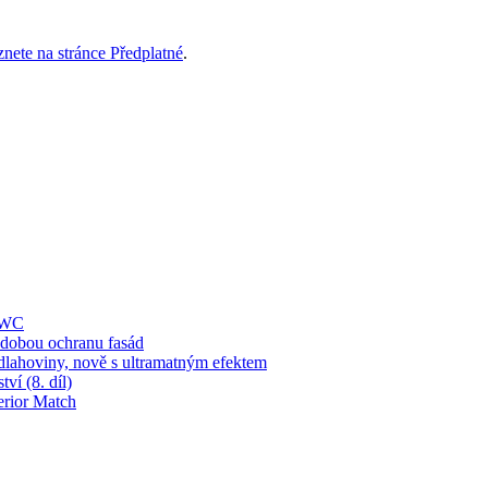
znete na stránce Předplatné
.
í WC
obou ochranu fasád
dlahoviny, nově s ultramatným efektem
ví (8. díl)
erior Match