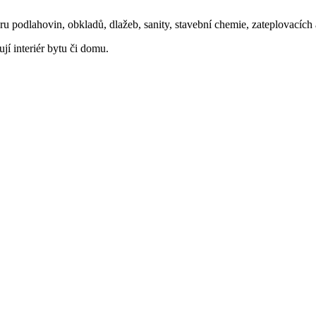
oru podlahovin, obkladů, dlažeb, sanity, stavební chemie, zateplovacíc
ují interiér bytu či domu.