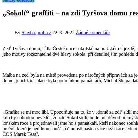
„Sokolí“ graffiti – na zdi Tyršova domu re
By
Stavba-profi.cz
22. 9. 2022
Žádné komentáře
Zeď Tyršova domu, sídla České obce sokolské na pražském Újezdě, nově
jeho motivy rozeznatelné dvě hlavy sokola, při detailnějším pohledu 
Malba na zeď byla na místě provedena po náročných přípravách za jed
domu, jejichž instalace byla podmínkou památkářů, Michal Škapa datap
„Grafika se mi moc líbí. Upozorňuje na to, že v ‚domě za zdí‘ sídlí mod
kdo by náhodou nevěděl, že zde Sokol sídlí, bude mít důvod přemýšl
loňském roce a projednávali jsme ho s památkáři, kteří nakonec souhla
umění, které je nedílnou součástí činnosti našich více než tisíce jedn
ČOS Marek Tesař.