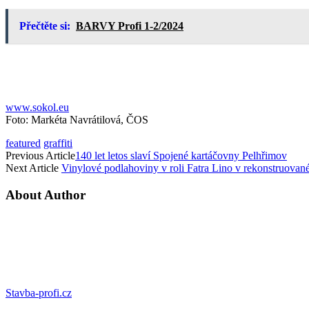
Přečtěte si:
BARVY Profi 1-2/2024
www.sokol.eu
Foto: Markéta Navrátilová, ČOS
featured
graffiti
Previous Article
140 let letos slaví Spojené kartáčovny Pelhřimov
Next Article
Vinylové podlahoviny v roli Fatra Lino v rekonstruovan
About Author
Stavba-profi.cz