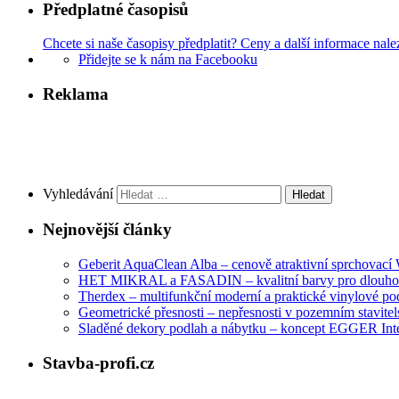
Předplatné časopisů
Chcete si naše časopisy předplatit? Ceny a další informace nale
Přidejte se k nám na Facebooku
Reklama
Vyhledávání
Nejnovější články
Geberit AquaClean Alba – cenově atraktivní sprchovac
HET MIKRAL a FASADIN – kvalitní barvy pro dlouhod
Therdex – multifunkční moderní a praktické vinylové po
Geometrické přesnosti – nepřesnosti v pozemním stavitelst
Sladěné dekory podlah a nábytku – koncept EGGER Int
Stavba-profi.cz