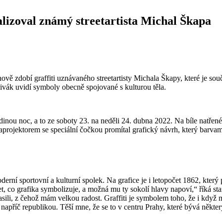
alizoval známý streetartista Michal Škapa
 zdobí graffiti uznávaného streetartisty Michala Škapy, které je souč
divák uvidí symboly obecně spojované s kulturou těla.
inou noc, a to ze soboty 23. na neděli 24. dubna 2022. Na bíle natřené
rojektorem se speciální čočkou promítal grafický návrh, který barvami
erní sportovní a kulturní spolek. Na grafice je i letopočet 1862, který 
et, co grafika symbolizuje, a možná mu ty sokolí hlavy napoví,“ říká
sili, z čehož mám velkou radost. Graffiti je symbolem toho, že i když m
ot napříč republikou. Těší mne, že se to v centru Prahy, které bývá něk