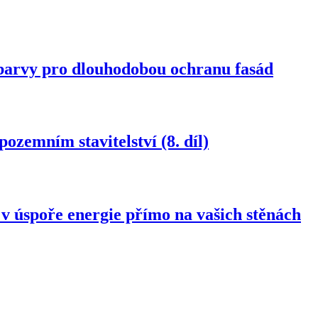
rvy pro dlouhodobou ochranu fasád
ozemním stavitelství (8. díl)
spoře energie přímo na vašich stěnách