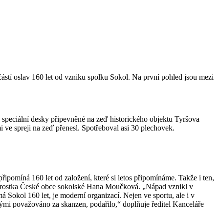
ástí oslav 160 let od vzniku spolku Sokol. Na první pohled jsou mezi
 speciální desky připevněné na zeď historického objektu Tyršova
 ve spreji na zeď přenesl. Spotřeboval asi 30 plechovek.
připomíná 160 let od založení, které si letos připomínáme. Takže i ten,
 starostka České obce sokolské Hana Moučková. „Nápad vznikl v
á Sokol 160 let, je moderní organizací. Nejen ve sportu, ale i v
terými považováno za skanzen, podařilo,“ doplňuje ředitel Kanceláře