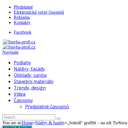
Předplatné
Elektronická verze časopisů
Reklama
Kontakty
Facebook
Navigate
Podlahy
Nátěry, fasády
Obklady, sanita
Stavební materiály
Trendy, design
Videa
Časopisy
Předplatné časopisů
You are at:
Home
»
Nátěry & fasády
»
„Sokolí“ graffiti – na zdi Tyršov
Nátěry & fasády