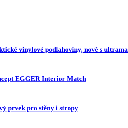
ktické vinylové podlahoviny, nově s ultram
oncept EGGER Interior Match
vý prvek pro stěny i stropy