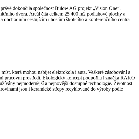
ště, právě dokončila společnost Bülow AG projekt „Vision One“.
nitřního dvora. Areál čítá celkem 25 400 m2 podlahové plochy a
 a obchodním cestujícím i hostům školicího a konferenčního centra
 míst, která mohou nabíjet elektrokola i auta. Veškeré zásobování a
ivní pracovní prostředí. Ekologický koncept podpořila i značka RAKO
užívány nejmodernější a nejnovější dostupné technologie. Životnost
rovinami jsou i keramické střepy recyklované do výroby podle