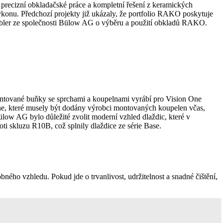
 precizní obkladačské práce a kompletní řešení z keramických
konu. Předchozí projekty již ukázaly, že portfolio RAKO poskytuje
Kübler ze společnosti Bülow AG o výběru a použití obkladů RAKO.
 montované buňky se sprchami a koupelnami vyrábí pro Vision One
ne, které musely být dodány výrobci montovaných koupelen včas,
low AG bylo důležité zvolit moderní vzhled dlaždic, které v
i skluzu R10B, což splnily dlaždice ze série Base.
ho vzhledu. Pokud jde o trvanlivost, udržitelnost a snadné čištění,