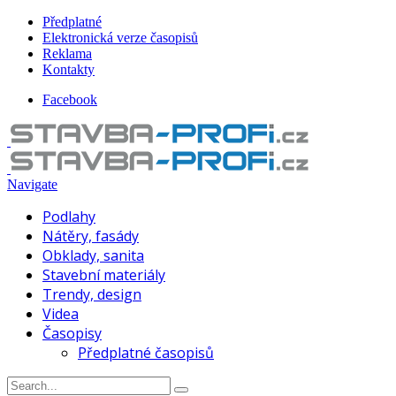
Předplatné
Elektronická verze časopisů
Reklama
Kontakty
Facebook
Navigate
Podlahy
Nátěry, fasády
Obklady, sanita
Stavební materiály
Trendy, design
Videa
Časopisy
Předplatné časopisů