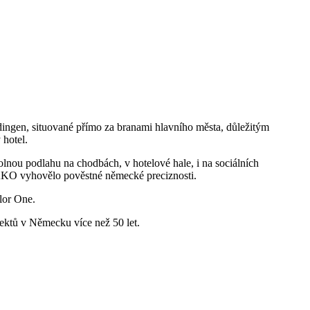
rdingen, situované přímo za branami hlavního města, důležitým
 hotel.
nou podlahu na chodbách, v hotelové hale, i na sociálních
RAKO vyhovělo pověstné německé preciznosti.
lor One.
ektů v Německu více než 50 let.