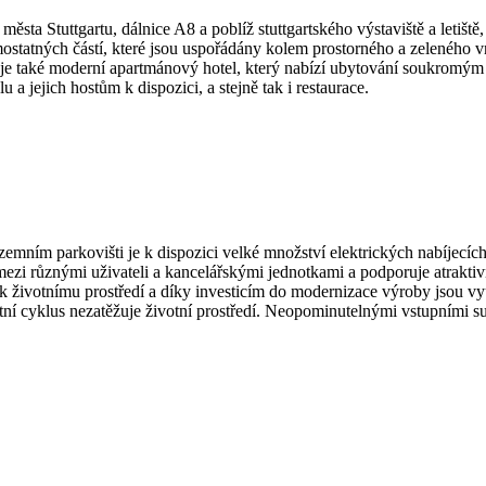
města Stuttgartu, dálnice A8 a poblíž stuttgartského výstaviště a leti
statných částí, které jsou uspořádány kolem prostorného a zeleného v
u je také moderní apartmánový hotel, který nabízí ubytování soukromým
 a jejich hostům k dispozici, a stejně tak i restaurace.
emním parkovišti je k dispozici velké množství elektrických nabíjecích
mezi různými uživateli a kancelářskými jednotkami a podporuje atrakt
 životnímu prostředí a díky investicím do modernizace výroby jsou vy
í cyklus nezatěžuje životní prostředí. Neopominutelnými vstupními su