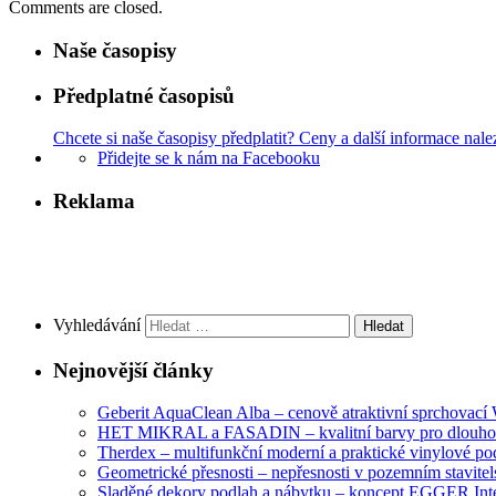
Comments are closed.
Naše časopisy
Předplatné časopisů
Chcete si naše časopisy předplatit? Ceny a další informace nale
Přidejte se k nám na Facebooku
Reklama
Vyhledávání
Nejnovější články
Geberit AquaClean Alba – cenově atraktivní sprchovac
HET MIKRAL a FASADIN – kvalitní barvy pro dlouhod
Therdex – multifunkční moderní a praktické vinylové po
Geometrické přesnosti – nepřesnosti v pozemním stavitelst
Sladěné dekory podlah a nábytku – koncept EGGER Int