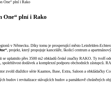
on One“ plní i Rako
n One“ plní i Rako
h regionů v Německu. Díky tomu je prosperující město Leinfelden-Echte
One“
, projekt, který propojuje kanceláře, školicí centrum a apartmánový
i se uplatnilo přes 3500 m2 obkladů české značky RAKO. Ty tvoří odol
uktů, spolehlivost dodávek a komplexní podporu obchodních zástupců. 
r zvolil dlaždice série Kaamos, Base, Extra, Saloon a obkládačky Co
ch budov i revitalizace stávajících budov a památkově chráněných obj