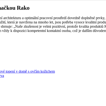
značkou Rako
ní architekturu a optimální pracovní prostředí dovedně doplněné prvky, 
yužití, která je navržena na mnoho let, jsou potřeba vysoce kvalitní p
rnuje: „Naše zkušenost je velmi pozitivní, protože kvalita produktů R
ám vždy k dispozici kompetentní kontaktní osoba, což je dalším důvo
é topení v domě s ovčím kožichem
rva