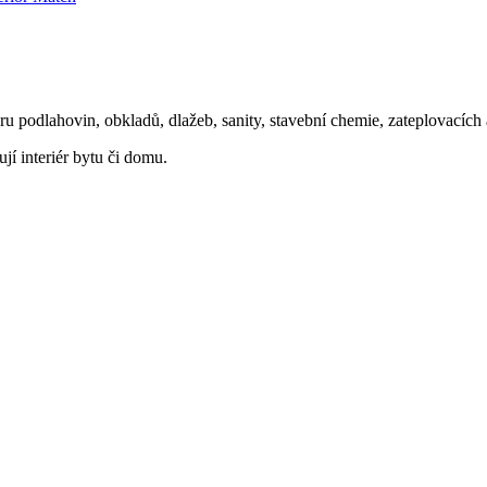
oru podlahovin, obkladů, dlažeb, sanity, stavební chemie, zateplovacíc
ují interiér bytu či domu.