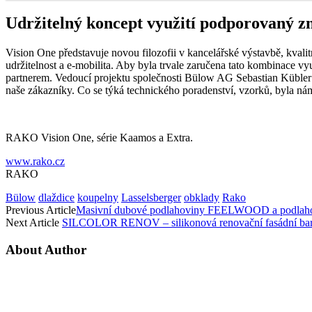
Udržitelný koncept využití podporovaný 
Vision One představuje novou filozofii v kancelářské výstavbě, kvalit
udržitelnost a e-mobilita. Aby byla trvale zaručena tato kombinace v
partnerem. Vedoucí projektu společnosti Bülow AG Sebastian Kübler sh
naše zákazníky. Co se týká technického poradenství, vzorků, byla n
RAKO Vision One, série Kaamos a Extra.
www.rako.cz
RAKO
Bülow
dlaždice
koupelny
Lasselsberger
obklady
Rako
Previous Article
Masivní dubové podlahoviny FEELWOOD a podlahov
Next Article
SILCOLOR RENOV – silikonová renovační fasádní ba
About Author