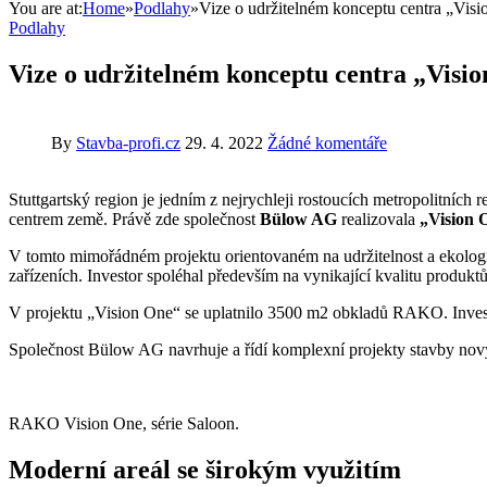
You are at:
Home
»
Podlahy
»
Vize o udržitelném konceptu centra „Visi
Podlahy
Vize o udržitelném konceptu centra „Visio
By
Stavba-profi.cz
29. 4. 2022
Žádné komentáře
Stuttgartský region je jedním z nejrychleji rostoucích metropolitníc
centrem země. Právě zde společnost
Bülow AG
realizovala
„Vision 
V tomto mimořádném projektu orientovaném na udržitelnost a ekologi
zařízeních. Investor spoléhal především na vynikající kvalitu prod
V projektu „Vision One“ se uplatnilo 3500 m2 obkladů RAKO. Investo
Společnost Bülow AG navrhuje a řídí komplexní projekty stavby nový
RAKO Vision One, série Saloon.
Moderní areál se širokým využitím