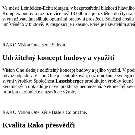
Ve městě Leinfelden-Echterdingen, v bezprostřední blízkosti hlavního 
Komplex budov o rozloze více než 13 000 m2 je rozdělen do čtyř samo
svým uživatelům slibuje optimální pracovní prostředí. Součástí areál
umístěného v budově. K dispozici je i kasino, které je uživatelům areálu
RAKO Vision One, série Saloon.
Udržitelný koncept budovy a využití
Vision One sleduje udržitelný koncept budovy a jejího využití. V podz
odvoz odpadu z Vision One je centralizován, což umožňuje synergii 
svými výrobky: Společnost
Lasselsberger
produkuje výrobky šetrné k
keramických obkladů je navíc prakticky neomezená. Nekonečný životn
principu ekologické a uzavřené výroby.
RAKO Vision One, série Base a Color One.
Kvalita Rako přesvědčí