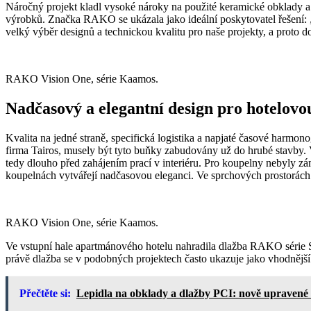
Náročný projekt kladl vysoké nároky na použité keramické obklady a 
výrobků. Značka RAKO se ukázala jako ideální poskytovatel řešení:
velký výběr designů a technickou kvalitu pro naše projekty, a prot
RAKO Vision One, série Kaamos.
Nadčasový a elegantní design pro hotelovo
Kvalita na jedné straně, specifická logistika a napjaté časové harm
firma Tairos, musely být tyto buňky zabudovány už do hrubé stavby
tedy dlouho před zahájením prací v interiéru. Pro koupelny nebyly z
koupelnách vytvářejí nadčasovou eleganci. Ve sprchových prostorách 
RAKO Vision One, série Kaamos.
Ve vstupní hale apartmánového hotelu nahradila dlažba RAKO série S
právě dlažba se v podobných projektech často ukazuje jako vhodnější 
Přečtěte si:
Lepidla na obklady a dlažby PCI: nově upravené