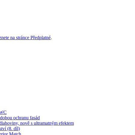
znete na stránce Předplatné
.
í WC
obou ochranu fasád
dlahoviny, nově s ultramatným efektem
ví (8. díl)
erior Match