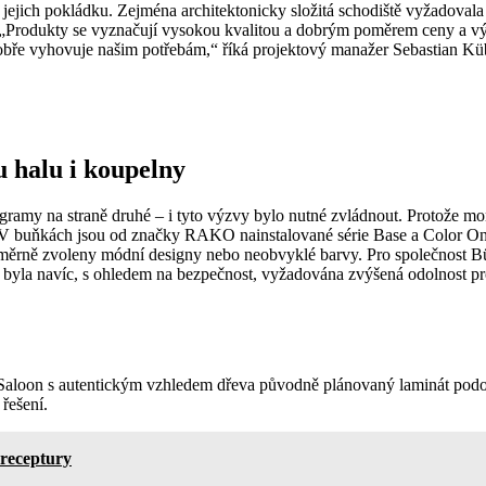
jejich pokládku. Zejména architektonicky složitá schodiště vyžadovala
 „Produkty se vyznačují vysokou kvalitou a dobrým poměrem ceny a vý
o dobře vyhovuje našim potřebám,“ říká projektový manažer Sebastian 
u halu i koupelny
onogramy na straně druhé – i tyto výzvy bylo nutné zvládnout. Protože
. V buňkách jsou od značky RAKO nainstalované série Base a Color O
áměrně zvoleny módní designy nebo neobvyklé barvy. Pro společnost Bü
byla navíc, s ohledem na bezpečnost, vyžadována zvýšená odolnost prot
aloon s autentickým vzhledem dřeva původně plánovaný laminát podobné
řešení.
 receptury