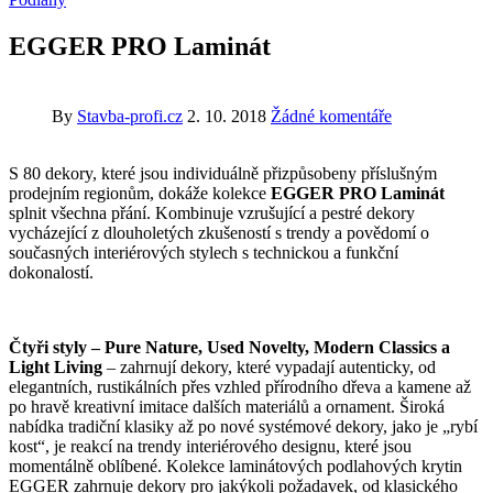
EGGER PRO Laminát
By
Stavba-profi.cz
2. 10. 2018
Žádné komentáře
S 80 dekory, které jsou individuálně přizpůsobeny příslušným
prodejním regionům, dokáže kolekce
EGGER PRO Laminát
splnit všechna přání. Kombinuje vzrušující a pestré dekory
vycházející z dlouholetých zkušeností s trendy a povědomí o
současných interiérových stylech s technickou a funkční
dokonalostí.
Čtyři styly – Pure Nature, Used Novelty, Modern Classics a
Light Living
– zahrnují dekory, které vypadají autenticky, od
elegantních, rustikálních přes vzhled přírodního dřeva a kamene až
po hravě kreativní imitace dalších materiálů a ornament. Široká
nabídka tradiční klasiky až po nové systémové dekory, jako je „rybí
kost“, je reakcí na trendy interiérového designu, které jsou
momentálně oblíbené. Kolekce laminátových podlahových krytin
EGGER zahrnuje dekory pro jakýkoli požadavek, od klasického