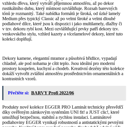
vzhledu dřeva, který vytváří příjemnou atmosféru, až po dekor
rustikálního dubu, který místnost ozvláštňuje. Rozsah barevných
tónů je rozmanitý. Také nabídka formátů je široká, od úzké lamely
Medium přes typický Classic až po velmi široké a velmi dlouhé
podlahové dílce, které jsou k dispozici i jako multilamely, dlažby či
v tzv. dekoru rybí kost. Mezi ozvláštňující prvky patří dekory tzv.
venkovského stylu, vzhled kazety a vícelamelové dekory, které tuto
kolekci doplňují.
Dekory kamene, elegantní mramor a působivá břidlice, vypadají
chladně, ale pod nohama je cítit teplo. Jsou ideální pro moderní
prostory koupelen, kuchyní a chodeb. Kreativní dezény této kolekce
dokáží vytvořit zvláštní atmosféru prostřednictvím ornamentálních a
kontrastních vzorů.
Přečtěte si:
BARVY Profi 2022/06
Produkty nové kolekce EGGER PRO Laminát technicky přesvědčí
díky ověřeným zámkovým systémům UNI fit! a JUST clic!, které
umožňují bezpečnou, stabilní a rych­lou instalaci. Laminátové
podlahoviny EGGER vynikají robustností a antistatickými pevnými