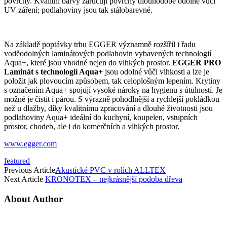
povrchy. Kvalitní barvy zaručují povrchy dlouhodobě odolné vůči
UV záření; podlahoviny jsou tak stálobarevné.
Na základě poptávky trhu EGGER významně rozšířil i řadu
voděodolných laminátových podlahovin vybavených technologií
Aqua+, které jsou vhodné nejen do vlhkých prostor.
EGGER PRO
Laminát s technologií Aqua+
jsou odolné vůči vlhkosti a lze je
položit jak plovoucím způsobem, tak celoplošným lepením. Krytiny
s označením Aqua+ spojují vysoké nároky na hygienu s útulností. Je
možné je čistit i párou. S výrazně pohodlnější a rychlejší pokládkou
než u dlažby, díky kvalitnímu zpracování a dlouhé životnosti jsou
podlahoviny Aqua+ ideální do kuchyní, koupelen, vstupních
prostor, chodeb, ale i do komerčních a vlhkých prostor.
www.egger.com
featured
Previous Article
Akustické PVC v rolích ALLTEX
Next Article
KRONOTEX – nejkrásnější podoba dřeva
About Author