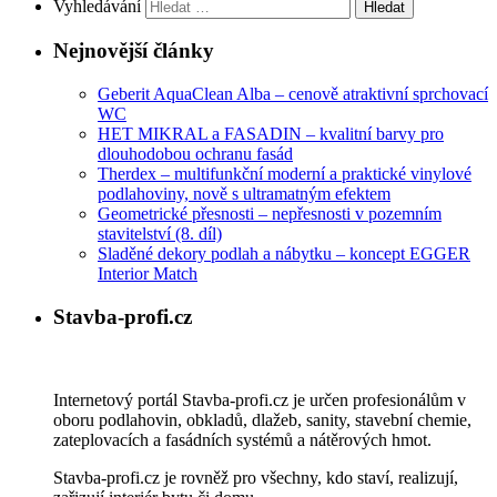
Vyhledávání
Nejnovější články
Geberit AquaClean Alba – cenově atraktivní sprchovací
WC
HET MIKRAL a FASADIN – kvalitní barvy pro
dlouhodobou ochranu fasád
Therdex – multifunkční moderní a praktické vinylové
podlahoviny, nově s ultramatným efektem
Geometrické přesnosti – nepřesnosti v pozemním
stavitelství (8. díl)
Sladěné dekory podlah a nábytku – koncept EGGER
Interior Match
Stavba-profi.cz
Internetový portál Stavba-profi.cz je určen profesionálům v
oboru podlahovin, obkladů, dlažeb, sanity, stavební chemie,
zateplovacích a fasádních systémů a nátěrových hmot.
Stavba-profi.cz je rovněž pro všechny, kdo staví, realizují,