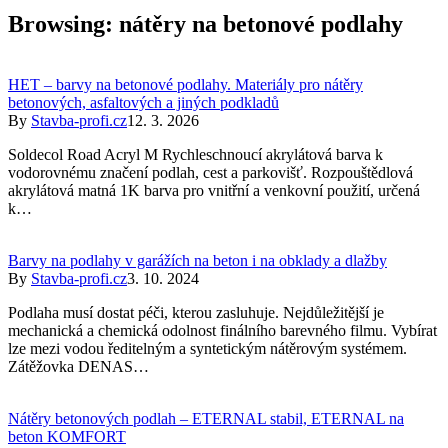
Browsing:
nátěry na betonové podlahy
HET – barvy na betonové podlahy. Materiály pro nátěry
betonových, asfaltových a jiných podkladů
By
Stavba-profi.cz
12. 3. 2026
Soldecol Road Acryl M Rychleschnoucí akrylátová barva k
vodorovnému značení podlah, cest a parkovišť. Rozpouštědlová
akrylátová matná 1K barva pro vnitřní a venkovní použití, určená
k…
Barvy na podlahy v garážích na beton i na obklady a dlažby
By
Stavba-profi.cz
3. 10. 2024
Podlaha musí dostat péči, kterou zasluhuje. Nejdůležitější je
mechanická a chemická odolnost finálního barevného filmu. Vybírat
lze mezi vodou ředitelným a syntetickým nátěrovým systémem.
Zátěžovka DENAS…
Nátěry betonových podlah – ETERNAL stabil, ETERNAL na
beton KOMFORT