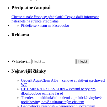
Předplatné časopisů
Chcete si naše časopisy předplatit? Ceny a další informace
naleznete na stránce Předplatné
.
Přidejte se k nám na Facebooku
Reklama
Vyhledávání
Nejnovější články
Geberit AquaClean Alba – cenově atraktivní sprchovací
WC
HET MIKRAL a FASADIN – kvalitní barvy pro
dlouhodobou ochranu fasád
Therdex – multifunkční moderní a praktické vinylové
podlahoviny, nově s ultramatným efektem
Geometrické přesnosti – nepřesnosti v pozemním