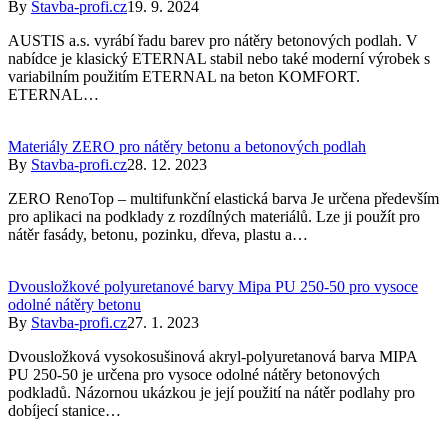
By
Stavba-profi.cz
19. 9. 2024
AUSTIS a.s. vyrábí řadu barev pro nátěry betonových podlah. V
nabídce je klasický ETERNAL stabil nebo také moderní výrobek s
variabilním použitím ETERNAL na beton KOMFORT.
ETERNAL…
Materiály ZERO pro nátěry betonu a betonových podlah
By
Stavba-profi.cz
28. 12. 2023
ZERO RenoTop – multifunkční elastická barva Je určena především
pro aplikaci na podklady z rozdílných materiálů. Lze ji použít pro
nátěr fasády, betonu, pozinku, dřeva, plastu a…
Dvousložkové polyuretanové barvy Mipa PU 250-50 pro vysoce
odolné nátěry betonu
By
Stavba-profi.cz
27. 1. 2023
Dvousložková vysokosušinová akryl-polyuretanová barva MIPA
PU 250-50 je určena pro vysoce odolné nátěry betonových
podkladů. Názornou ukázkou je její použití na nátěr podlahy pro
dobíjecí stanice…