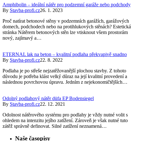
Amphibolin – ideální nátěr pro podzemní garáže nebo podchody
By
Stavba-profi.cz
26. 1. 2023
Proč natírat betonové stěny v podzemních garážích, garážových
domech, podchodech nebo na protihlukových stěnách? Estetická
stránka Nátěrem betonových stěn lze vtisknout všem prostorám
nový, zajímavý a…
ETERNAL lak na beton – kvalitní podlaha překvapivě snadno
By
Stavba-profi.cz
22. 8. 2022
Podlaha je po střeše nejzatěžovanější plochou stavby. Z tohoto
důvodu je potřeba klást velký důraz na její kvalitní provedení a
následnou povrchovou úpravu. Jedním z nejekonomičtějších…
Odolný podlahový nátěr düfa EP Bodensiegel
By
Stavba-profi.cz
22. 12. 2021
Odolnost nátěrového systému pro podlahy je vždy nutné volit s
ohledem na intenzitu jejího zatížení. Zároveň je však nutné tuto
zátěž správně definovat. Silné zatížení neznamená…
Naše časopisy