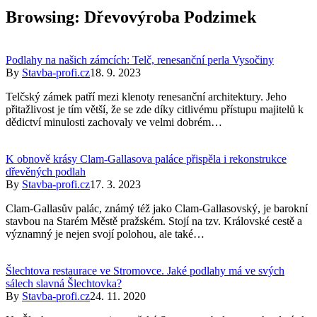
Browsing:
Dřevovýroba Podzimek
Podlahy na našich zámcích: Telč, renesanční perla Vysočiny
By
Stavba-profi.cz
18. 9. 2023
Telčský zámek patří mezi klenoty renesanční architektury. Jeho
přitažlivost je tím větší, že se zde díky citlivému přístupu majitelů k
dědictví minulosti zachovaly ve velmi dobrém…
K obnově krásy Clam-Gallasova paláce přispěla i rekonstrukce
dřevěných podlah
By
Stavba-profi.cz
17. 3. 2023
Clam-Gallasův palác, známý též jako Clam-Gallasovský, je barokní
stavbou na Starém Městě pražském. Stojí na tzv. Královské cestě a
významný je nejen svojí polohou, ale také…
Šlechtova restaurace ve Stromovce. Jaké podlahy má ve svých
sálech slavná Šlechtovka?
By
Stavba-profi.cz
24. 11. 2020