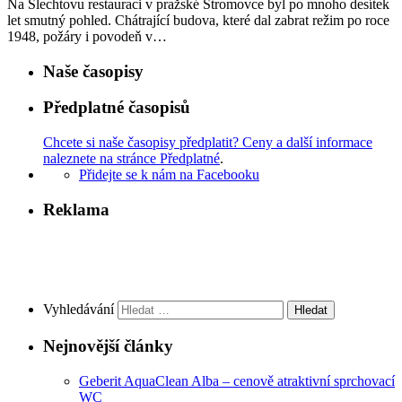
Na Šlechtovu restauraci v pražské Stromovce byl po mnoho desítek
let smutný pohled. Chátrající budova, které dal zabrat režim po roce
1948, požáry i povodeň v…
Naše časopisy
Předplatné časopisů
Chcete si naše časopisy předplatit? Ceny a další informace
naleznete na stránce Předplatné
.
Přidejte se k nám na Facebooku
Reklama
Vyhledávání
Nejnovější články
Geberit AquaClean Alba – cenově atraktivní sprchovací
WC