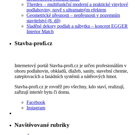
Therdex – multifunkční moderní a praktické vinylové
podlahoviny, nově s ultramatným efektem
Geometrické přesnosti – nepřesnosti v pozemním
stavitelství (8. díl)
Sladěné dekory podlah a nábytku – koncept EGGER
Interior Match
Stavba-profi.cz
Internetový portál Stavba-profi.cz je určen profesionálům v
oboru podlahovin, obkladů, dlažeb, sanity, stavební chemie,
zateplovacích a fasádních systémů a nátěrových hmot.
Stavba-profi.cz je rovněž pro všechny, kdo staví, realizují,
zařizují interiér bytu či domu.
Facebook
Instagram
Navštěvované rubriky