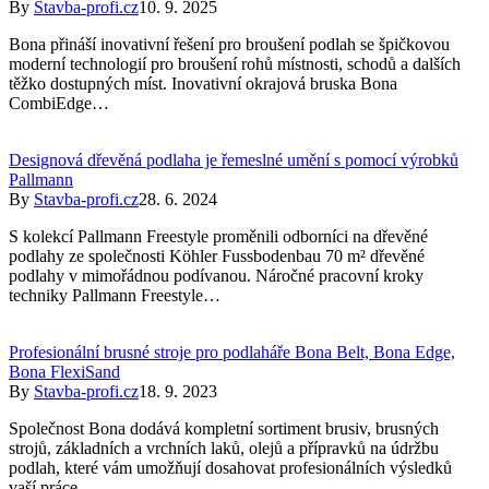
By
Stavba-profi.cz
10. 9. 2025
Bona přináší inovativní řešení pro broušení podlah se špičkovou
moderní technologií pro broušení rohů místnosti, schodů a dalších
těžko dostupných míst. Inovativní okrajová bruska Bona
CombiEdge…
Designová dřevěná podlaha je řemeslné umění s pomocí výrobků
Pallmann
By
Stavba-profi.cz
28. 6. 2024
S kolekcí Pallmann Freestyle proměnili odborníci na dřevěné
podlahy ze společnosti Köhler Fussbodenbau 70 m² dřevěné
podlahy v mimořádnou podívanou. Náročné pracovní kroky
techniky Pallmann Freestyle…
Profesionální brusné stroje pro podlaháře Bona Belt, Bona Edge,
Bona FlexiSand
By
Stavba-profi.cz
18. 9. 2023
Společnost Bona dodává kompletní sortiment brusiv, brusných
strojů, základních a vrchních laků, olejů a přípravků na údržbu
podlah, které vám umožňují dosahovat profesionálních výsledků
vaší práce.…