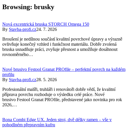
Browsing:
brusky
Nová excentrická bruska STORCH Omega 150
By
Stavba-profi.cz
24. 7. 2026
Broušení je nedílnou součástí kvalitní povrchové úpravy a výrazně
ovlivňuje konečný vzhled i funkčnost materiálu. Dobře zvolená
bruska usnadňuje práci, zvyšuje přesnost a umožňuje dosáhnout
rovnoměrného…
Nové brusivo Festool Granat PROfile – perfektní povrch na každém
profilu
By
Stavba-profi.cz
28. 5. 2026
Profesionální malíři, truhláři i renovátoři dobře vědí, že kvalitní
příprava povrchu rozhoduje o výsledku celé práce. Nové
brusivo Festool Granat PROfile, představené jako novinka pro rok
2026,…
Bona Combi Edge UX. Jeden stroj, dvě délky ramen – vše v
pohodlném přepravním kufru