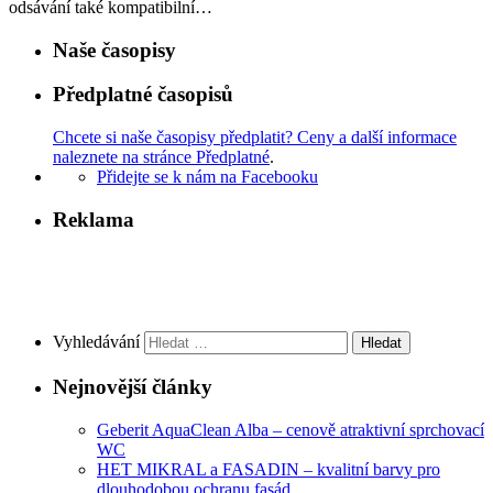
odsávání také kompatibilní…
Naše časopisy
Předplatné časopisů
Chcete si naše časopisy předplatit? Ceny a další informace
naleznete na stránce Předplatné
.
Přidejte se k nám na Facebooku
Reklama
Vyhledávání
Nejnovější články
Geberit AquaClean Alba – cenově atraktivní sprchovací
WC
HET MIKRAL a FASADIN – kvalitní barvy pro
dlouhodobou ochranu fasád