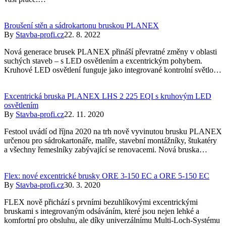
Broušení stěn a sádrokartonu bruskou PLANEX
By
Stavba-profi.cz
22. 8. 2022
Nová generace brusek PLANEX přináší převratné změny v oblasti
suchých staveb – s LED osvětlením a excentrickým pohybem.
Kruhové LED osvětlení funguje jako integrované kontrolní světlo…
Excentrická bruska PLANEX LHS 2 225 EQI s kruhovým LED
osvětlením
By
Stavba-profi.cz
22. 11. 2020
Festool uvádí od října 2020 na trh nově vyvinutou brusku PLANEX
určenou pro sádrokartonáře, malíře, stavební montážníky, štukatéry
a všechny řemeslníky zabývající se renovacemi. Nová bruska…
Flex: nové excentrické brusky ORE 3-150 EC a ORE 5-150 EC
By
Stavba-profi.cz
30. 3. 2020
FLEX nově přichází s prvními bezuhlíkovými excentrickými
bruskami s integrovaným odsáváním, které jsou nejen lehké a
komfortní pro obsluhu, ale díky univerzálnímu Multi-Loch-Systému