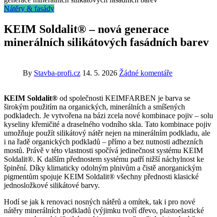
Nátěry & fasády
KEIM Soldalit® – nová generace
minerálních silikátových fasádních barev
By
Stavba-profi.cz
14. 5. 2026
Žádné komentáře
KEIM Soldalit®
od společnosti KEIMFARBEN je barva se
širokým použitím na organických, minerálních a smíšených
podkladech. Je vytvořena na bázi zcela nové kombinace pojiv – solu
kyseliny křemičité a draselného vodního skla. Tato kombinace pojiv
umožňuje použít silikátový nátěr nejen na minerálním podkladu, ale
i na řadě organických podkladů – přímo a bez nutnosti adhezních
mostů. Právě v této vlastnosti spočívá jedinečnost systému KEIM
Soldalit®. K dalším přednostem systému patří nižší náchylnost ke
špinění. Díky klimaticky odolným plnivům a čistě anorganickým
pigmentům spojuje KEIM Soldalit® všechny přednosti klasické
jednosložkové silikátové barvy.
Hodí se jak k renovaci nosných nátěrů a omítek, tak i pro nové
nátěry minerálních podkladů (výjimku tvoří dřevo, plastoelastické