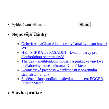
Vyhledávání
Nejnovější články
Geberit AquaClean Alba – cenově atraktivní sprchovací
WC
HET MIKRAL a FASADIN – kvalitní barvy pro
dlouhodobou ochranu fasád
Therdex – multifunkční moderní a praktické vinylové
podlahoviny, nově s ultramatným efektem
Geometrické přesnosti – nepřesnosti v pozemním
stavitelství (8. díl)
Sladěné dekory podlah a nábytku – koncept EGGER
Interior Match
Stavba-profi.cz