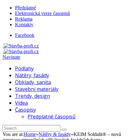
Předplatné
Elektronická verze časopisů
Reklama
Kontakty
Facebook
Navigate
Podlahy
Nátěry, fasády
Obklady, sanita
Stavební materiály
Trendy, design
Videa
Časopisy
Předplatné časopisů
You are at:
Home
»
Nátěry & fasády
»
KEIM Soldalit® – nová
generace minerálních silikátových fasádních barev