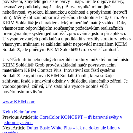
povrstvení, zmýdelňující staré barvy – např. určité olejové nátěry,
nesmáčivé podklady, např. laky). Barva vyniká mimo jiné
nehořlavostí, vysokou klimatickou odolností a prodyšností (netvoří
film). Měrný difuzní odpor má výtečnou hodnotu sd ≤ 0,01 m. Pro
KEIM Soldalit® je charakteristický minerálně matný vzhled. Díky
vlastnostem odpovídajícím současným požadavkům realizačních
firem garantuje systém jednodušší zpracování a jistotu při aplikaci.
U vyspravovaných podkladů a u podkladů s rozdíly struktury nebo s
vlasovými trhlinami se základní nátěr neprovádí materiálem KEIM
Soldalit®, ale plněným KEIM Soldalit® Grob s větší zrnitostí.
U větších trhlin nebo silných rozdílů struktury může být nutné místo
KEIM Soldalit® Grob provést základní nátěr povrstvovacím
materiálem KEIM Contact-Plus. Inovativní součástí systému
Soldalit® je nyní barva KEIM Soldalit-Coolit, která snižuje
zahřívání fasád s tmavými odstíny v důsledku slunečního záření. Je
vodoodpudivá, zářivá, UV stabilní a vysoce odolná vůči
povětrnostním vlivům.
www.KEIM.com
Keim
Keimfarben
Previous Article
tilo CoreColor KONCEPT – tři barevné světy v
jednom systému
Next Article
Dulux Basic White Plus – jak na dokonale bílou v