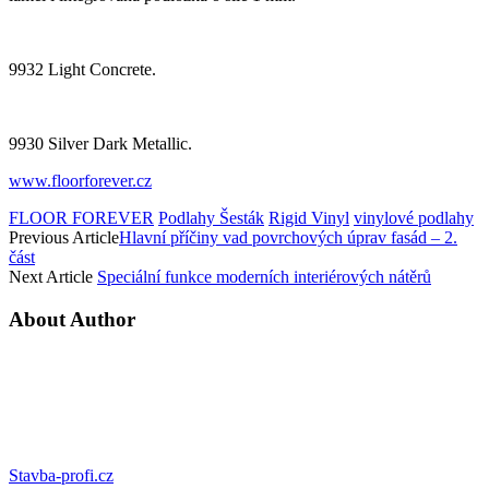
9932 Light Concrete.
9930 Silver Dark Metallic.
www.floorforever.cz
FLOOR FOREVER
Podlahy Šesták
Rigid Vinyl
vinylové podlahy
Previous Article
Hlavní příčiny vad povrchových úprav fasád – 2.
část
Next Article
Speciální funkce moderních interiérových nátěrů
About Author
Stavba-profi.cz