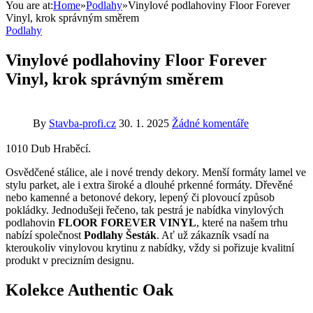
You are at:
Home
»
Podlahy
»
Vinylové podlahoviny Floor Forever
Vinyl, krok správným směrem
Podlahy
Vinylové podlahoviny Floor Forever
Vinyl, krok správným směrem
By
Stavba-profi.cz
30. 1. 2025
Žádné komentáře
1010 Dub Hraběcí.
Osvědčené stálice, ale i nové trendy dekory. Menší formáty lamel ve
stylu parket, ale i extra široké a dlouhé prkenné formáty. Dřevěné
nebo kamenné a betonové dekory, lepený či plovoucí způsob
pokládky. Jednodušeji řečeno, tak pestrá je nabídka vinylových
podlahovin
FLOOR FOREVER VINYL
, které na našem trhu
nabízí společnost
Podlahy Šesták
. Ať už zákazník vsadí na
kteroukoliv vinylovou krytinu z nabídky, vždy si pořizuje kvalitní
produkt v precizním designu.
Kolekce Authentic Oak