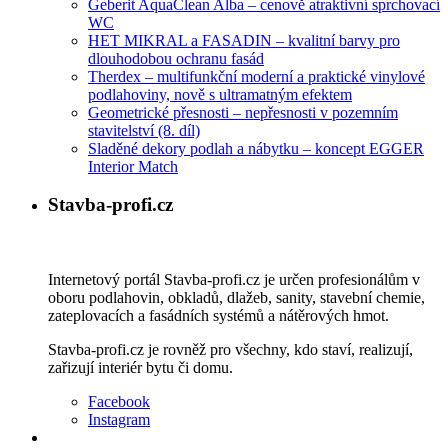
Geberit AquaClean Alba – cenově atraktivní sprchovací
WC
HET MIKRAL a FASADIN – kvalitní barvy pro
dlouhodobou ochranu fasád
Therdex – multifunkční moderní a praktické vinylové
podlahoviny, nově s ultramatným efektem
Geometrické přesnosti – nepřesnosti v pozemním
stavitelství (8. díl)
Sladěné dekory podlah a nábytku – koncept EGGER
Interior Match
Stavba-profi.cz
Internetový portál Stavba-profi.cz je určen profesionálům v
oboru podlahovin, obkladů, dlažeb, sanity, stavební chemie,
zateplovacích a fasádních systémů a nátěrových hmot.
Stavba-profi.cz je rovněž pro všechny, kdo staví, realizují,
zařizují interiér bytu či domu.
Facebook
Instagram