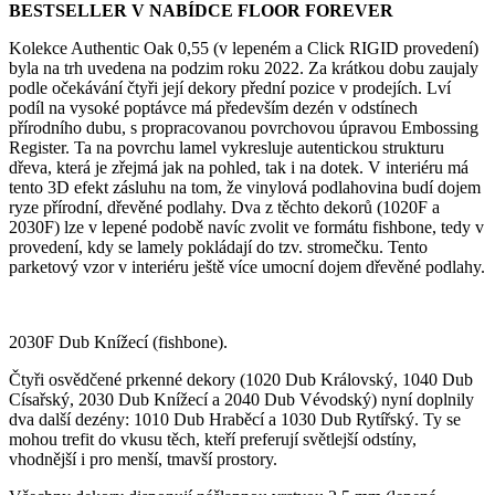
BESTSELLER V NABÍDCE FLOOR FOREVER
Kolekce Authentic Oak 0,55 (v lepeném a Click RIGID provedení)
byla na trh uvedena na podzim roku 2022. Za krátkou dobu zaujaly
podle očekávání čtyři její dekory přední pozice v prodejích. Lví
podíl na vysoké poptávce má především dezén v odstínech
přírodního dubu, s propracovanou povrchovou úpravou Embossing
Register. Ta na povrchu lamel vykresluje autentickou strukturu
dřeva, která je zřejmá jak na pohled, tak i na dotek. V interiéru má
tento 3D efekt zásluhu na tom, že vinylová podlahovina budí dojem
ryze přírodní, dřevěné podlahy. Dva z těchto dekorů (1020F a
2030F) lze v lepené podobě navíc zvolit ve formátu fishbone, tedy v
provedení, kdy se lamely pokládají do tzv. stromečku. Tento
parketový vzor v interiéru ještě více umocní dojem dřevěné podlahy.
2030F Dub Knížecí (fishbone).
Čtyři osvědčené prkenné dekory (1020 Dub Královský, 1040 Dub
Císařský, 2030 Dub Knížecí a 2040 Dub Vévodský) nyní doplnily
dva další dezény: 1010 Dub Hraběcí a 1030 Dub Rytířský. Ty se
mohou trefit do vkusu těch, kteří preferují světlejší odstíny,
vhodnější i pro menší, tmavší prostory.