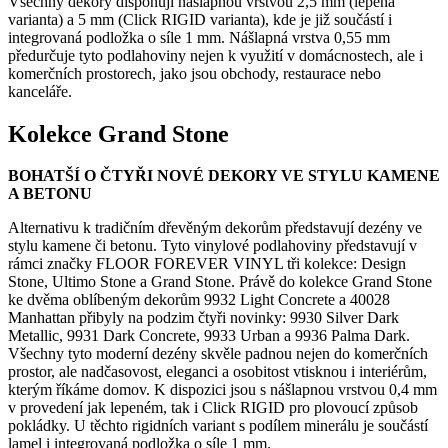
Všechny dekory disponují nášlapnou vrstvou 2,5 mm (lepená
varianta) a 5 mm (Click RIGID varianta), kde je již součástí i
integrovaná podložka o síle 1 mm. Nášlapná vrstva 0,55 mm
předurčuje tyto podlahoviny nejen k využití v domácnostech, ale i
komerčních prostorech, jako jsou obchody, restaurace nebo
kanceláře.
Kolekce Grand Stone
BOHATŠÍ O ČTYŘI NOVÉ DEKORY VE STYLU KAMENE
A BETONU
Alternativu k tradičním dřevěným dekorům představují dezény ve
stylu kamene či betonu. Tyto vinylové podlahoviny představují v
rámci značky FLOOR FOREVER VINYL tři kolekce: Design
Stone, Ultimo Stone a Grand Stone. Právě do kolekce Grand Stone
ke dvěma oblíbeným dekorům 9932 Light Concrete a 40028
Manhattan přibyly na podzim čtyři novinky: 9930 Silver Dark
Metallic, 9931 Dark Concrete, 9933 Urban a 9936 Palma Dark.
Všechny tyto moderní dezény skvěle padnou nejen do komerčních
prostor, ale nadčasovost, eleganci a osobitost vtisknou i interiérům,
kterým říkáme domov. K dispozici jsou s nášlapnou vrstvou 0,4 mm
v provedení jak lepeném, tak i Click RIGID pro plovoucí způsob
pokládky. U těchto rigidních variant s podílem minerálu je součástí
lamel i integrovaná podložka o síle 1 mm.