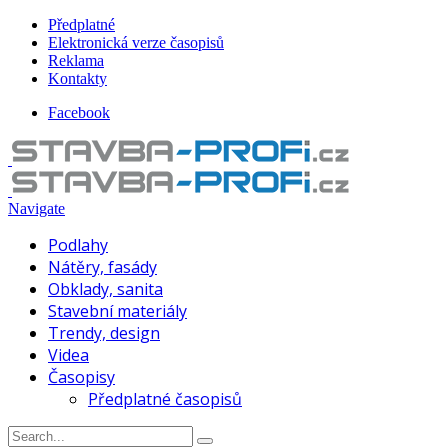
Předplatné
Elektronická verze časopisů
Reklama
Kontakty
Facebook
Navigate
Podlahy
Nátěry, fasády
Obklady, sanita
Stavební materiály
Trendy, design
Videa
Časopisy
Předplatné časopisů