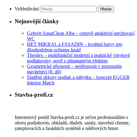
Vyhledávání
Nejnovější články
Geberit AquaClean Alba – cenově atraktivní sprchovací
WC
HET MIKRAL a FASADIN – kvalitní barvy pro
dlouhodobou ochranu fasád
Therdex – multifunkční moderní a praktické vinylové
podlahoviny, nově s ultramatným efektem
Geometrické přesnosti – nepřesnosti v pozemním
stavitelství (8. díl)
Sladěné dekory podlah a nábytku – koncept EGGER
Interior Match
Stavba-profi.cz
Internetový portál Stavba-profi.cz je určen profesionálům v
oboru podlahovin, obkladů, dlažeb, sanity, stavební chemie,
zateplovacích a fasádních systémů a nátěrových hmot.