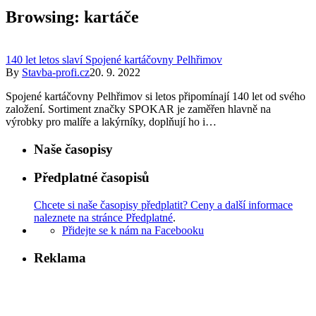
Browsing:
kartáče
140 let letos slaví Spojené kartáčovny Pelhřimov
By
Stavba-profi.cz
20. 9. 2022
Spojené kartáčovny Pelhřimov si letos připomínají 140 let od svého
založení. Sortiment značky SPOKAR je zaměřen hlavně na
výrobky pro malíře a lakýrníky, doplňují ho i…
Naše časopisy
Předplatné časopisů
Chcete si naše časopisy předplatit? Ceny a další informace
naleznete na stránce Předplatné
.
Přidejte se k nám na Facebooku
Reklama