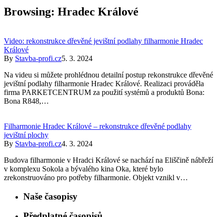
Browsing:
Hradec Králové
Video: rekonstrukce dřevěné jevištní podlahy filharmonie Hradec
Králové
By
Stavba-profi.cz
5. 3. 2024
Na videu si můžete prohlédnou detailní postup rekonstrukce dřevěné
jevištní podlahy filharmonie Hradec Králové. Realizaci prováděla
firma PARKETCENTRUM za použití systémů a produktů Bona:
Bona R848,…
Filharmonie Hradec Králové – rekonstrukce dřevěné podlahy
jevištní plochy
By
Stavba-profi.cz
4. 3. 2024
Budova filharmonie v Hradci Králové se nachází na Eliščině nábřeží
v komplexu Sokola a bývalého kina Oka, které bylo
zrekonstruováno pro potřeby filharmonie. Objekt vznikl v…
Naše časopisy
Předplatné časopisů