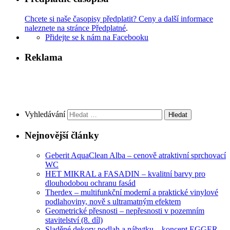
Chcete si naše časopisy předplatit? Ceny a další informace
naleznete na stránce Předplatné
.
Přidejte se k nám na Facebooku
Reklama
Vyhledávání
Nejnovější články
Geberit AquaClean Alba – cenově atraktivní sprchovací
WC
HET MIKRAL a FASADIN – kvalitní barvy pro
dlouhodobou ochranu fasád
Therdex – multifunkční moderní a praktické vinylové
podlahoviny, nově s ultramatným efektem
Geometrické přesnosti – nepřesnosti v pozemním
stavitelství (8. díl)
Sladěné dekory podlah a nábytku – koncept EGGER