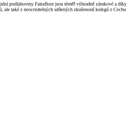
Rigidní podlahoviny Fatrafloor jsou téměř výhradně zámkové a díky
ů, ale také z neocenitelných sdílených zkušeností kolegů z Cechu