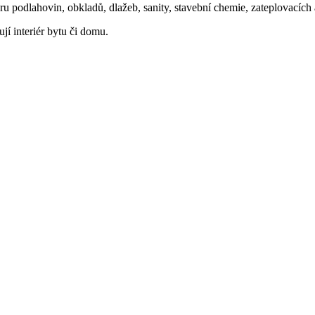
oru podlahovin, obkladů, dlažeb, sanity, stavební chemie, zateplovacíc
ují interiér bytu či domu.