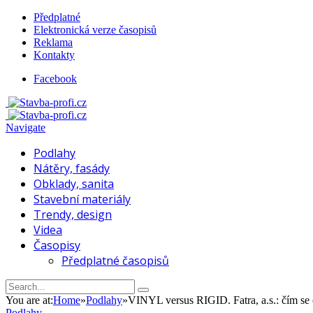
Předplatné
Elektronická verze časopisů
Reklama
Kontakty
Facebook
Navigate
Podlahy
Nátěry, fasády
Obklady, sanita
Stavební materiály
Trendy, design
Videa
Časopisy
Předplatné časopisů
You are at:
Home
»
Podlahy
»
VINYL versus RIGID. Fatra, a.s.: čím se o
Podlahy