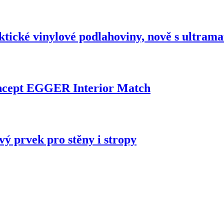
ktické vinylové podlahoviny, nově s ultram
oncept EGGER Interior Match
vý prvek pro stěny i stropy