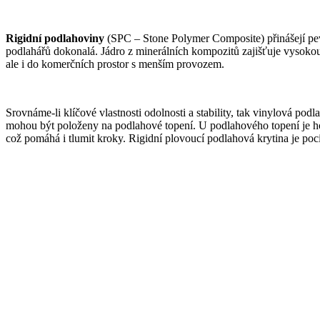
Rigidní podlahoviny
(SPC – Stone Polymer Composite) přinášejí pevn
podlahářů dokonalá. Jádro z minerálních kompozitů zajišťuje vysokou 
ale i do komerčních prostor s menším provozem.
Srovnáme-li klíčové vlastnosti odolnosti a stability, tak vinylová pod
mohou být položeny na podlahové topení. U podlahového topení je horn
což pomáhá i tlumit kroky. Rigidní plovoucí podlahová krytina je poci