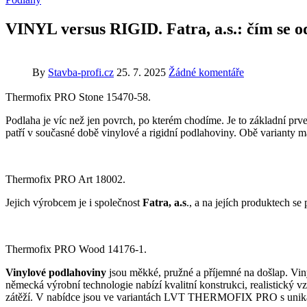
VINYL versus RIGID. Fatra, a.s.: čím se od
By
Stavba-profi.cz
25. 7. 2025
Žádné komentáře
Thermofix PRO Stone 15470-58.
Podlaha je víc než jen povrch, po kterém chodíme. Je to základní prve
patří v současné době vinylové a rigidní podlahoviny. Obě varianty maj
Thermofix PRO Art 18002.
Jejich výrobcem je i společnost
Fatra, a.s
., a na jejích produktech se
Thermofix PRO Wood 14176-1.
Vinylové podlahoviny
jsou měkké, pružné a příjemné na došlap. Viny
německá výrobní technologie nabízí kvalitní konstrukci, realistický
zátěží. V nabídce jsou ve variantách LVT THERMOFIX PRO s uniká