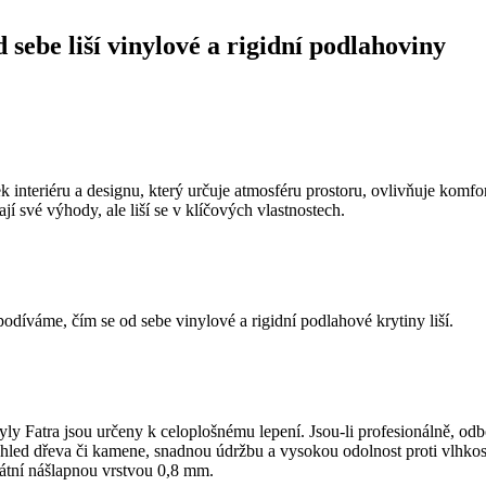
 sebe liší vinylové a rigidní podlahoviny
k interiéru a designu, který určuje atmosféru prostoru, ovlivňuje komf
í své výhody, ale liší se v klíčových vlastnostech.
 podíváme, čím se od sebe vinylové a rigidní podlahové krytiny liší.
ly Fatra jsou určeny k celoplošnému lepení. Jsou-li profesionálně, od
 vzhled dřeva či kamene, snadnou údržbu a vysokou odolnost proti vlhko
tní nášlapnou vrstvou 0,8 mm.