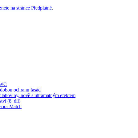
znete na stránce Předplatné
.
í WC
obou ochranu fasád
dlahoviny, nově s ultramatným efektem
ví (8. díl)
erior Match