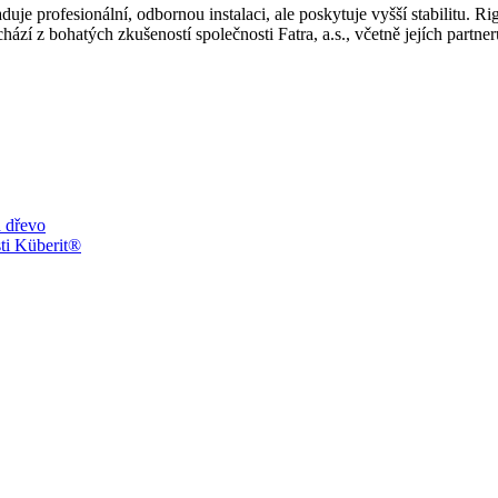
uje profesionální, odbornou instalaci, ale poskytuje vyšší stabilitu. 
í z bohatých zkušeností společnosti Fatra, a.s., včetně jejích partner
a dřevo
sti Küberit®