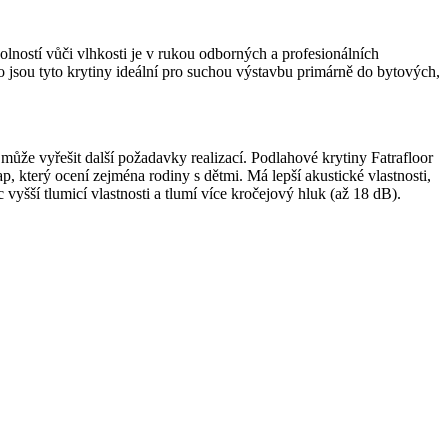
lností vůči vlhkosti je v rukou odborných a profesionálních
o jsou tyto krytiny ideální pro suchou výstavbu primárně do bytových,
ž může vyřešit další požadavky realizací. Podlahové krytiny Fatrafloor
 který ocení zejména rodiny s dětmi. Má lepší akustické vlastnosti,
vyšší tlumicí vlastnosti a tlumí více kročejový hluk (až 18 dB).