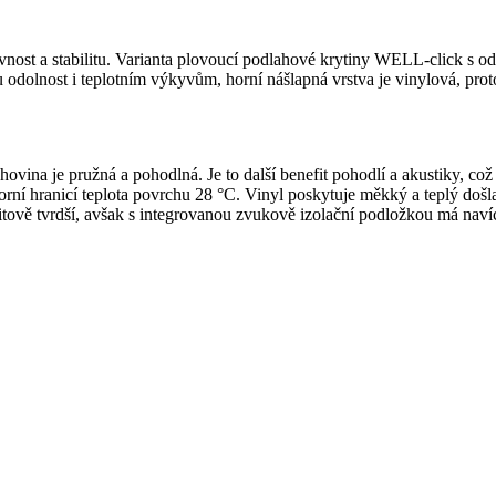
ost a stabilitu. Varianta plovoucí podlahové krytiny WELL-click s odo
odolnost i teplotním výkyvům, horní nášlapná vrstva je vinylová, prot
lahovina je pružná a pohodlná. Je to další benefit pohodlí a akustiky, co
í hranicí teplota povrchu 28 °C. Vinyl poskytuje měkký a teplý došlap,
tově tvrdší, avšak s integrovanou zvukově izolační podložkou má navíc 