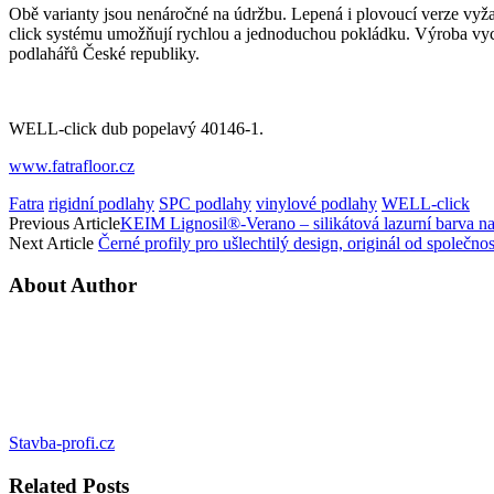
Obě varianty jsou nenáročné na údržbu. Lepená i plovoucí verze vyžad
click systému umožňují rychlou a jednoduchou pokládku. Výroba vycház
podlahářů České republiky.
WELL-click dub popelavý 40146-1.
www.fatrafloor.cz
Fatra
rigidní podlahy
SPC podlahy
vinylové podlahy
WELL-click
Previous Article
KEIM Lignosil®-Verano – silikátová lazurní barva n
Next Article
Černé profily pro ušlechtilý design, originál od společno
About Author
Stavba-profi.cz
Related
Posts