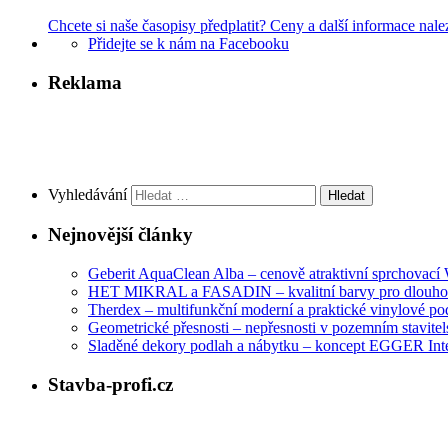
Chcete si naše časopisy předplatit? Ceny a další informace nale
Přidejte se k nám na Facebooku
Reklama
Vyhledávání
Nejnovější články
Geberit AquaClean Alba – cenově atraktivní sprchovac
HET MIKRAL a FASADIN – kvalitní barvy pro dlouhod
Therdex – multifunkční moderní a praktické vinylové po
Geometrické přesnosti – nepřesnosti v pozemním stavitelst
Sladěné dekory podlah a nábytku – koncept EGGER Int
Stavba-profi.cz