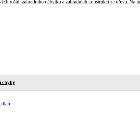
ch roštů, zahradního nábytku a zahradních konstrukcí ze dřeva. Na tuz
ší chyby
odlah