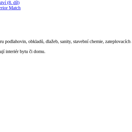
ví (8. díl)
erior Match
oru podlahovin, obkladů, dlažeb, sanity, stavební chemie, zateplovacíc
ují interiér bytu či domu.