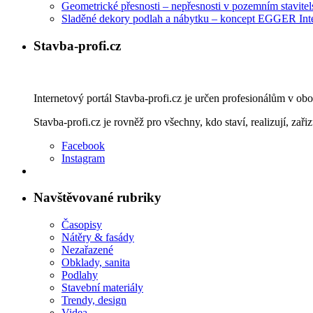
Geometrické přesnosti – nepřesnosti v pozemním stavitelst
Sladěné dekory podlah a nábytku – koncept EGGER Int
Stavba-profi.cz
Internetový portál Stavba-profi.cz je určen profesionálům v ob
Stavba-profi.cz je rovněž pro všechny, kdo staví, realizují, zařiz
Facebook
Instagram
Navštěvované rubriky
Časopisy
Nátěry & fasády
Nezařazené
Obklady, sanita
Podlahy
Stavební materiály
Trendy, design
Videa