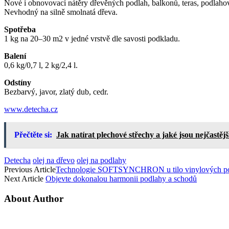
Nové i obnovovací nátěry dřevěných podlah, balkonů, teras, podlahový
Nevhodný na silně smolnatá dřeva.
Spotřeba
1 kg na 20–30 m2 v jedné vrstvě dle savosti podkladu.
Balení
0,6 kg/0,7 l, 2 kg/2,4 l.
Odstíny
Bezbarvý, javor, zlatý dub, cedr.
www.detecha.cz
Přečtěte si:
Jak natírat plechové střechy a jaké jsou nejčastěj
Detecha
olej na dřevo
olej na podlahy
Previous Article
Technologie SOFTSYNCHRON u tilo vinylových p
Next Article
Objevte dokonalou harmonii podlahy a schodů
About Author