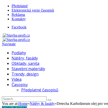
Předplatné
Elektronická verze časopisů
Reklama
Kontakty
Facebook
Navigate
Podlahy
Nátěry, fasády
Obklady, sanita
Stavební materiály
Trendy, design
Videa
Časopisy
Předplatné časopisů
You are at:
Home
»
Nátěry & fasády
»
Detecha Karbolineum olej pro venk
Nátěry & fasády