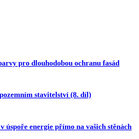
rvy pro dlouhodobou ochranu fasád
ozemním stavitelství (8. díl)
spoře energie přímo na vašich stěnách