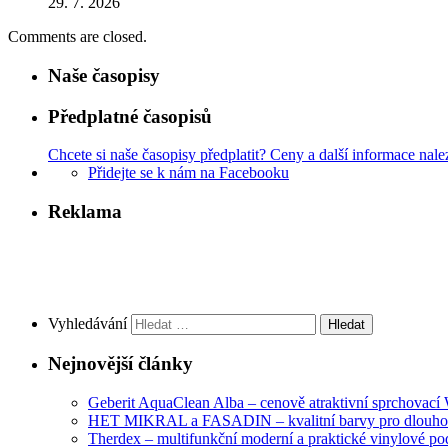
29. 7. 2026
Comments are closed.
Naše časopisy
Předplatné časopisů
Chcete si naše časopisy předplatit? Ceny a další informace nale
Přidejte se k nám na Facebooku
Reklama
Vyhledávání
Nejnovější články
Geberit AquaClean Alba – cenově atraktivní sprchovac
HET MIKRAL a FASADIN – kvalitní barvy pro dlouhod
Therdex – multifunkční moderní a praktické vinylové po