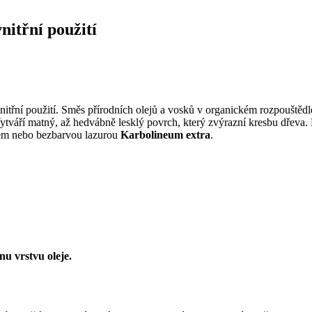
nitřní použití
vnitřní použití. Směs přírodních olejů a vosků v organickém rozpoušt
ytváří matný, až hedvábně lesklý povrch, který zvýrazní kresbu dřeva
lem nebo bezbarvou lazurou
Karbolineum extra
.
u vrstvu oleje.