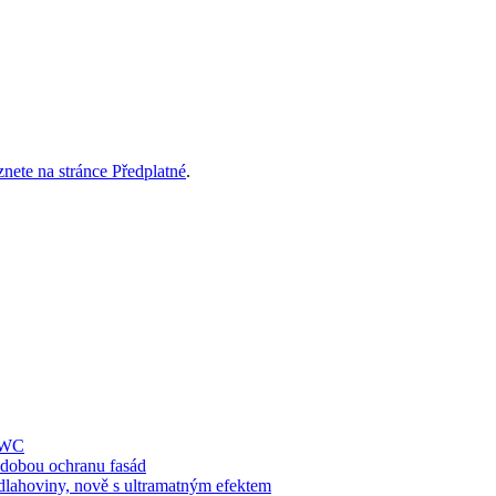
znete na stránce Předplatné
.
í WC
obou ochranu fasád
dlahoviny, nově s ultramatným efektem