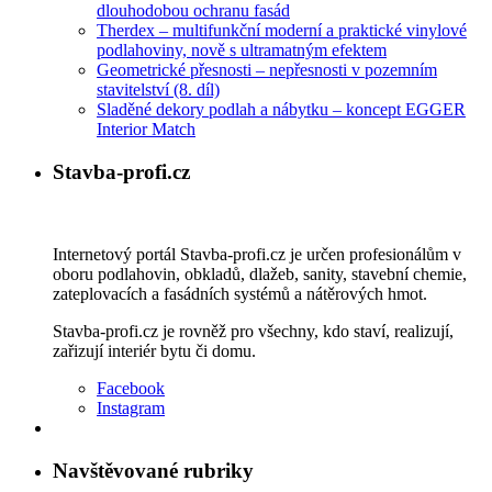
dlouhodobou ochranu fasád
Therdex – multifunkční moderní a praktické vinylové
podlahoviny, nově s ultramatným efektem
Geometrické přesnosti – nepřesnosti v pozemním
stavitelství (8. díl)
Sladěné dekory podlah a nábytku – koncept EGGER
Interior Match
Stavba-profi.cz
Internetový portál Stavba-profi.cz je určen profesionálům v
oboru podlahovin, obkladů, dlažeb, sanity, stavební chemie,
zateplovacích a fasádních systémů a nátěrových hmot.
Stavba-profi.cz je rovněž pro všechny, kdo staví, realizují,
zařizují interiér bytu či domu.
Facebook
Instagram
Navštěvované rubriky