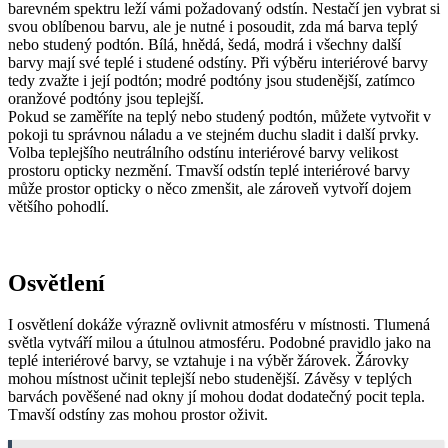
barevném spektru leží vámi požadovaný odstín. Nestačí jen vybrat si
svou oblíbenou barvu, ale je nutné i posoudit, zda má barva teplý
nebo studený podtón. Bílá, hnědá, šedá, modrá i všechny další
barvy mají své teplé i studené odstíny. Při výběru interiérové barvy
tedy zvažte i její podtón; modré podtóny jsou studenější, zatímco
oranžové podtóny jsou teplejší.
Pokud se zaměříte na teplý nebo studený podtón, můžete vytvořit v
pokoji tu správnou náladu a ve stejném duchu sladit i další prvky.
Volba teplejšího neutrálního odstínu interiérové barvy velikost
prostoru opticky nezmění. Tmavší odstín teplé interiérové barvy
může prostor opticky o něco zmenšit, ale zároveň vytvoří dojem
většího pohodlí.
Osvětlení
I osvětlení dokáže výrazně ovlivnit atmosféru v místnosti. Tlumená
světla vytváří milou a útulnou atmosféru. Podobné pravidlo jako na
teplé interiérové barvy, se vztahuje i na výběr žárovek. Žárovky
mohou místnost učinit teplejší nebo studenější. Závěsy v teplých
barvách pověšené nad okny jí mohou dodat dodatečný pocit tepla.
Tmavší odstíny zas mohou prostor oživit.