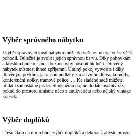
Výběr správného nábytku
I výběr správných kusů nábytku může do vašeho pokoje vnést větší
pohodlí. Důležité je zvolit i jejich správnou barvu. Díky pohovkám
a křeslům bude místnost bezpochyby působit útulněji. Dřevěný
nábytek místnost ihned zpříjemní. Útulný pokoj vytvoříte i díky
dřevěným prvkům, jako jsou podlahy z masivního dřeva, komody,
konferenční stolky, trámové police, … Ke sladěné sadě můžete
přidat i samostatné prvky. Studenému dojmu dodáte osobitý ráz,
pokud do prostoru umístíte něco z antikvariátu nebo nějaký vintage
kousek.
Výběr doplňků
Třešničkou na dortu bude výběr doplňků a dekorací, abyste prostor