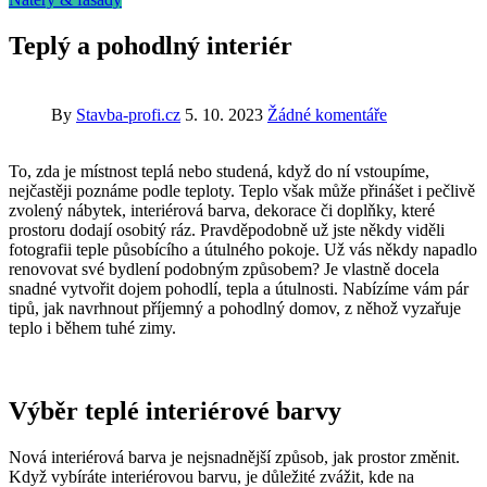
Teplý a pohodlný interiér
By
Stavba-profi.cz
5. 10. 2023
Žádné komentáře
To, zda je místnost teplá nebo studená, když do ní vstoupíme,
nejčastěji poznáme podle teploty. Teplo však může přinášet i pečlivě
zvolený nábytek, interiérová barva, dekorace či doplňky, které
prostoru dodají osobitý ráz. Pravděpodobně už jste někdy viděli
fotografii teple působícího a útulného pokoje. Už vás někdy napadlo
renovovat své bydlení podobným způsobem? Je vlastně docela
snadné vytvořit dojem pohodlí, tepla a útulnosti. Nabízíme vám pár
tipů, jak navrhnout příjemný a pohodlný domov, z něhož vyzařuje
teplo i během tuhé zimy.
Výběr teplé interiérové barvy
Nová interiérová barva je nejsnadnější způsob, jak prostor změnit.
Když vybíráte interiérovou barvu, je důležité zvážit, kde na