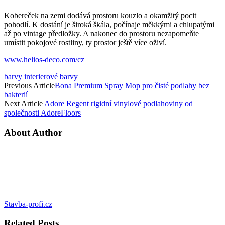
Kobereček na zemi dodává prostoru kouzlo a okamžitý pocit
pohodlí. K dostání je široká škála, počínaje měkkými a chlupatými
až po vintage předložky. A nakonec do prostoru nezapomeňte
umístit pokojové rostliny, ty prostor ještě více oživí.
www.helios-deco.com/cz
barvy
interierové barvy
Previous Article
Bona Premium Spray Mop pro čisté podlahy bez
bakterií
Next Article
Adore Regent rigidní vinylové podlahoviny od
společnosti AdoreFloors
About Author
Stavba-profi.cz
Related
Posts