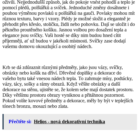
oživili. Nejjednodušší způsob, jak do pokoje vnést pohodlí a teplo je
pomocí plédů, polštářků a svíček. Jednoduché změny dosáhnete i
pouhou výměnou povlaků u polštářků na gauči. Povlaky mohou mít
různou texturu, barvy i vzory. Plédy je možné složit a elegantně je
přehodit přes křeslo, stoličku, židli nebo pohovku. Dají se uložit i do
pěkného proutěného košíku. Jasnou volbou pro dosažení tepla a
elegance jsou svíčky. Vaši hosté se díky nim budou hned cítit
příjemněji, ať už budou v jakékoli místnosti. Svíčky zase dodají
vašemu domovu okouzlující a osobitý nádech.
Krb se dá zdůraznit různými předměty, jako jsou vázy, svíčky,
obrázky nebo košík na dříví. Dřevěné doplňky a dekorace do
vašeho bytu také vnesou nádech tepla. To zahrnuje mísy, podtácky,
vázy, tácy, sošky a rámy obrazů. Když věšíte obrázky a další
dekorace na stěnu, ujistěte se, že kolem sebe mají dostatek prostoru.
Díky většímu prostoru obrazy vyniknou a přitáhnou pozornost.
Pokud volíte kovové předměty a dekorace, měly by být v teplejších
tónech bronzu, mosazi nebo zlata.
Přečtěte si:
Helios - nová dekorativní technika