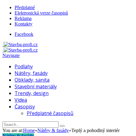
Předplatné
Elektronická verze časopisů
Reklama
Kontakty
Facebook
Navigate
Podlahy
Nátěry, fasády
Obklady, sanita
Stavební materiály
Trendy, design
Videa
Časopisy
Předplatné časopisů
You are at:
Home
»
Nátěry & fasády
»
Teplý a pohodlný interiér
Nátěry & fasády