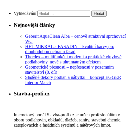
Vyhledávání
Nejnovější články
Geberit AquaClean Alba – cenově atraktivní sprchovací
WC
HET MIKRAL a FASADIN – kvalitní barvy pro
dlouhodobou ochranu fasád
Therdex – multifunkční moderní a praktické vinylové
podlahoviny, nově s ultramatným efektem
Geometrické přesnosti – nepřesnosti v pozemním
stavitelství (8. díl)
Sladěné dekory podlah a nábytku – koncept EGGER
Interior Match
Stavba-profi.cz
Internetový portál Stavba-profi.cz je určen profesionálům v
oboru podlahovin, obkladů, dlažeb, sanity, stavební chemie,
zateplovacích a fasádních systémů a nátěrových hmot.