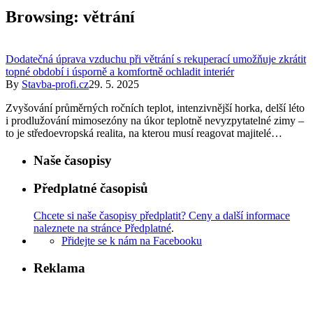
Browsing:
větrání
Dodatečná úprava vzduchu při větrání s rekuperací umožňuje zkrátit
topné období i úsporně a komfortně ochladit interiér
By
Stavba-profi.cz
29. 5. 2025
Zvyšování průměrných ročních teplot, intenzivnější horka, delší léto
i prodlužování mimosezóny na úkor teplotně nevyzpytatelné zimy –
to je středoevropská realita, na kterou musí reagovat majitelé…
Naše časopisy
Předplatné časopisů
Chcete si naše časopisy předplatit? Ceny a další informace
naleznete na stránce Předplatné
.
Přidejte se k nám na Facebooku
Reklama