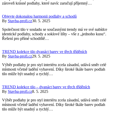
zároveň krásné podlahy, které navíc zaručují příjemný…
Objevte dokonalou harmonii podlahy a schodů
By
Stavba-profi.cz
30. 5. 2025
Společnost tilo v souladu se současnými trendy má ve své nabídce
identické podlahy, schody a soklové lišty – vše z „jednoho kusu“.
Řešení pro přímé schodiště…
TREND kolekce tilo dvanáct barev ve třech tříděních
By
Stavba-profi.cz
29. 5. 2025
Výběr podlahy je pro styl interiéru zcela zásadní, udává směr celé
místnosti včetně ladění vybavení. Díky široké škále barev podlah
tilo může být snadný a rychlý…
TREND kolekce tilo – dvanáct barev ve třech tříděních
By
Stavba-profi.cz
8. 5. 2025
Výběr podlahy je pro styl interiéru zcela zásadní, udává směr celé
místnosti včetně ladění vybavení. Díky široké škále barev podlah
tilo může být snadný a rychlý…