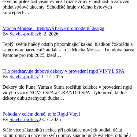
skvělou příležitost jasně vymezit různé zóny v místnosti a zároveň
přidat stylové akcenty. Schodiště hraje v těchto bytových
konceptech…
Mocha Mousse – trendová barva pro moderní design
By
Stavba-profi.cz
6. 2. 2026
Teplý, světle hnědý odstín připomínající kakao, hladkou čokoládu a
sametovou barvu café au lait – to je Mocha Mousse. Trendová barva
Pantone pro rok 2025, která…
Tilo představuje dubové dekory v provedení rigid VINYL SPA
By
Stavba-profi.cz
11. 12. 2025
Dekory tilo Puna, Yuma a Suma rozšiřují kolekce v provedení rigid
vinyl o vzory NOVO SPA a GRANDO SPA. Tyto nové, klidné
dekory dubu zachycují ducha…
Pohoda v celém domě, to je Rigid Vinyl
By
Stavba-profi.cz
23. 7. 2025
Stále více zákazníků nechce při pokládce nových podlah dělat
kompromisy a chce pro svůj domov snadno udržovatelné, odolné a