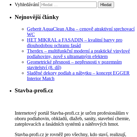
Vyhledávání
Nejnovější články
Geberit AquaClean Alba – cenově atraktivní sprchovací
WC
HET MIKRAL a FASADIN – kvalitní barvy pro
dlouhodobou ochranu fasád
Therdex – multifunkční moderní a praktické vinylové
podlahoviny, nově s ultramatným efektem
Geometrické přesnosti – nepřesnosti v pozemním
stavitelství (8. díl)
Sladěné dekory podlah a nábytku – koncept EGGER
Interior Match
Stavba-profi.cz
Internetový portál Stavba-profi.cz je určen profesionálům v
oboru podlahovin, obkladů, dlažeb, sanity, stavební chemie,
zateplovacích a fasádních systémů a nátěrových hmot.
Stavba-profi.cz je rovněž pro všechny, kdo staví, realizují,