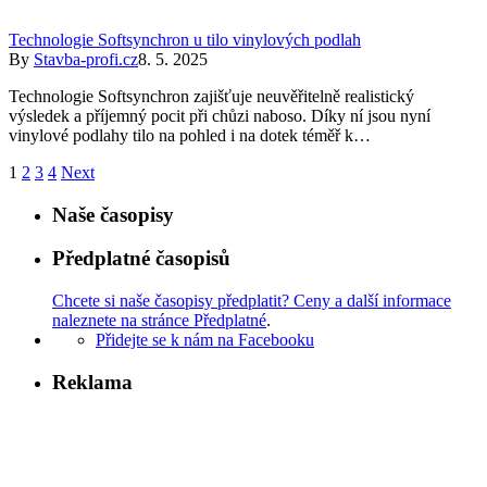
Technologie Softsynchron u tilo vinylových podlah
By
Stavba-profi.cz
8. 5. 2025
Technologie Softsynchron zajišťuje neuvěřitelně realistický
výsledek a příjemný pocit při chůzi naboso. Díky ní jsou nyní
vinylové podlahy tilo na pohled i na dotek téměř k…
1
2
3
4
Next
Naše časopisy
Předplatné časopisů
Chcete si naše časopisy předplatit? Ceny a další informace
naleznete na stránce Předplatné
.
Přidejte se k nám na Facebooku
Reklama