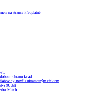
znete na stránce Předplatné
.
í WC
obou ochranu fasád
dlahoviny, nově s ultramatným efektem
ví (8. díl)
erior Match