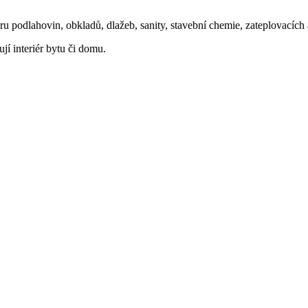
oru podlahovin, obkladů, dlažeb, sanity, stavební chemie, zateplovacíc
ují interiér bytu či domu.