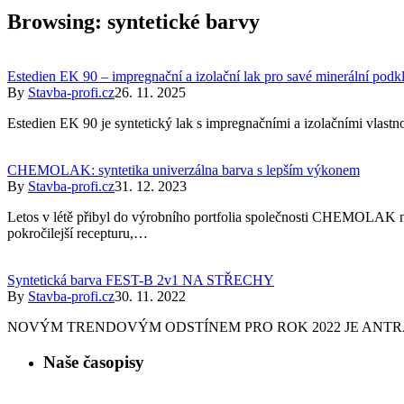
Browsing:
syntetické barvy
Estedien EK 90 – impregnační a izolační lak pro savé minerální podk
By
Stavba-profi.cz
26. 11. 2025
Estedien EK 90 je syntetický lak s impregnačními a izolačními vlastn
CHEMOLAK: syntetika univerzálna barva s lepším výkonem
By
Stavba-profi.cz
31. 12. 2023
Letos v létě přibyl do výrobního portfolia společnosti CHEMOLA
pokročilejší recepturu,…
Syntetická barva FEST-B 2v1 NA STŘECHY
By
Stavba-profi.cz
30. 11. 2022
NOVÝM TRENDOVÝM ODSTÍNEM PRO ROK 2022 JE ANTRACIT (RAL 
Naše časopisy