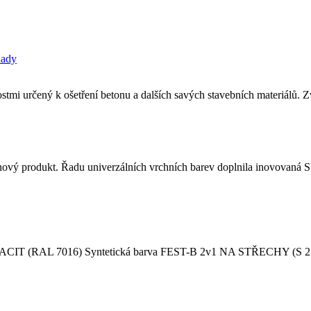
lady
ostmi určený k ošetření betonu a dalších savých stavebních materiálů. 
K nový produkt. Řadu univerzálních vrchních barev doplnila inov
7016) Syntetická barva FEST-B 2v1 NA STŘECHY (S 2141) s o