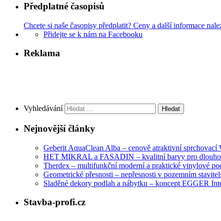
Předplatné časopisů
Chcete si naše časopisy předplatit? Ceny a další informace nale
Přidejte se k nám na Facebooku
Reklama
Vyhledávání
Nejnovější články
Geberit AquaClean Alba – cenově atraktivní sprchovac
HET MIKRAL a FASADIN – kvalitní barvy pro dlouhod
Therdex – multifunkční moderní a praktické vinylové po
Geometrické přesnosti – nepřesnosti v pozemním stavitelst
Sladěné dekory podlah a nábytku – koncept EGGER Int
Stavba-profi.cz