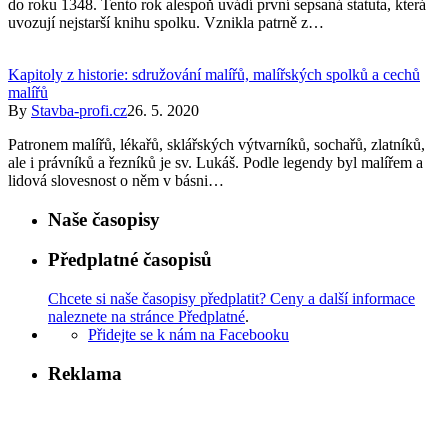
do roku 1348. Tento rok alespoň uvádí první sepsaná statuta, která
uvozují nejstarší knihu spolku. Vznikla patrně z…
Kapitoly z historie: sdružování malířů, malířských spolků a cechů
malířů
By
Stavba-profi.cz
26. 5. 2020
Patronem malířů, lékařů, sklářských výtvarníků, sochařů, zlatníků,
ale i právníků a řezníků je sv. Lukáš. Podle legendy byl malířem a
lidová slovesnost o něm v básni…
Naše časopisy
Předplatné časopisů
Chcete si naše časopisy předplatit? Ceny a další informace
naleznete na stránce Předplatné
.
Přidejte se k nám na Facebooku
Reklama