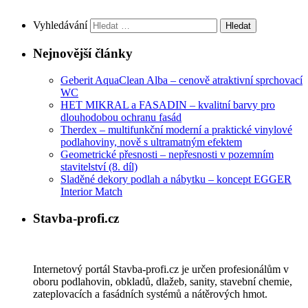
Vyhledávání
Nejnovější články
Geberit AquaClean Alba – cenově atraktivní sprchovací
WC
HET MIKRAL a FASADIN – kvalitní barvy pro
dlouhodobou ochranu fasád
Therdex – multifunkční moderní a praktické vinylové
podlahoviny, nově s ultramatným efektem
Geometrické přesnosti – nepřesnosti v pozemním
stavitelství (8. díl)
Sladěné dekory podlah a nábytku – koncept EGGER
Interior Match
Stavba-profi.cz
Internetový portál Stavba-profi.cz je určen profesionálům v
oboru podlahovin, obkladů, dlažeb, sanity, stavební chemie,
zateplovacích a fasádních systémů a nátěrových hmot.