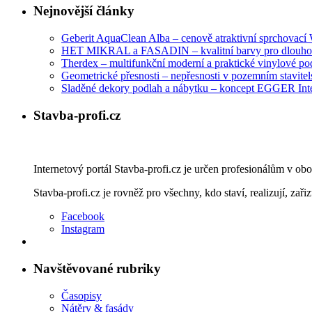
Nejnovější články
Geberit AquaClean Alba – cenově atraktivní sprchovac
HET MIKRAL a FASADIN – kvalitní barvy pro dlouhod
Therdex – multifunkční moderní a praktické vinylové po
Geometrické přesnosti – nepřesnosti v pozemním stavitelst
Sladěné dekory podlah a nábytku – koncept EGGER Int
Stavba-profi.cz
Internetový portál Stavba-profi.cz je určen profesionálům v ob
Stavba-profi.cz je rovněž pro všechny, kdo staví, realizují, zařiz
Facebook
Instagram
Navštěvované rubriky
Časopisy
Nátěry & fasády