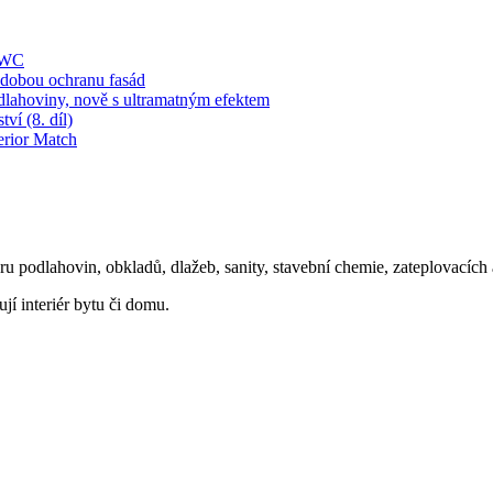
í WC
obou ochranu fasád
dlahoviny, nově s ultramatným efektem
ví (8. díl)
erior Match
oru podlahovin, obkladů, dlažeb, sanity, stavební chemie, zateplovacíc
ují interiér bytu či domu.