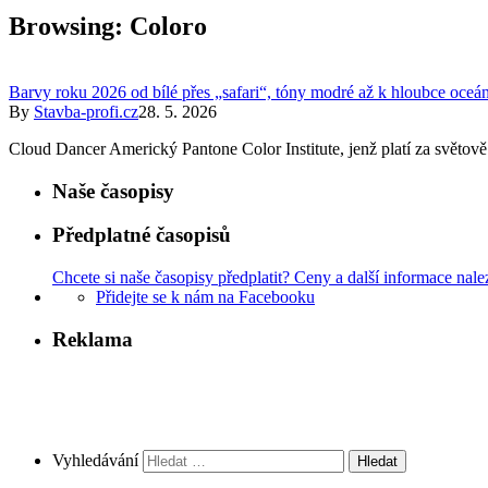
Browsing:
Coloro
Barvy roku 2026 od bílé přes „safari“, tóny modré až k hloubce oceá
By
Stavba-profi.cz
28. 5. 2026
Cloud Dancer Americký Pantone Color Institute, jenž platí za světově
Naše časopisy
Předplatné časopisů
Chcete si naše časopisy předplatit? Ceny a další informace nale
Přidejte se k nám na Facebooku
Reklama
Vyhledávání