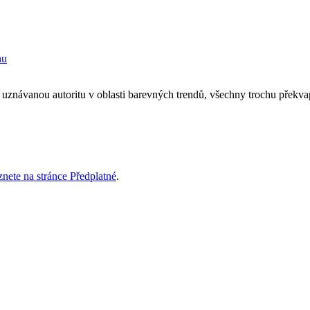
nu
 uznávanou autoritu v oblasti barevných trendů, všechny trochu překvap
znete na stránce Předplatné
.