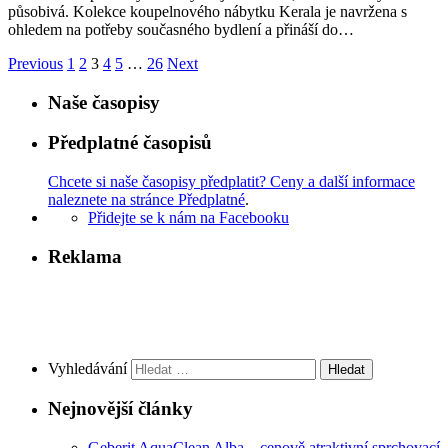
působivá. Kolekce koupelnového nábytku Kerala je navržena s
ohledem na potřeby současného bydlení a přináší do…
Previous
1
2
3
4
5
…
26
Next
Naše časopisy
Předplatné časopisů
Chcete si naše časopisy předplatit? Ceny a další informace
naleznete na stránce Předplatné
.
Přidejte se k nám na Facebooku
Reklama
Vyhledávání
Nejnovější články
Geberit AquaClean Alba – cenově atraktivní sprchovací