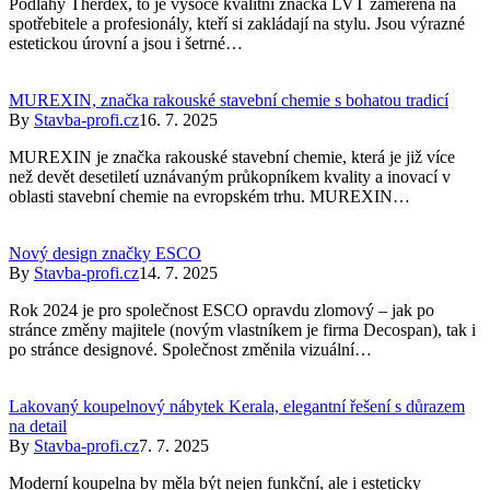
Podlahy Therdex, to je vysoce kvalitní značka LVT zaměřená na
spotřebitele a profesionály, kteří si zakládají na stylu. Jsou výrazné
estetickou úrovní a jsou i šetrné…
MUREXIN, značka rakouské stavební chemie s bohatou tradicí
By
Stavba-profi.cz
16. 7. 2025
MUREXIN je značka rakouské stavební chemie, která je již více
než devět desetiletí uznávaným průkopníkem kvality a inovací v
oblasti stavební chemie na evropském trhu. MUREXIN…
Nový design značky ESCO
By
Stavba-profi.cz
14. 7. 2025
Rok 2024 je pro společnost ESCO opravdu zlomový – jak po
stránce změny majitele (novým vlastníkem je firma Decospan), tak i
po stránce designové. Společnost změnila vizuální…
Lakovaný koupelnový nábytek Kerala, elegantní řešení s důrazem
na detail
By
Stavba-profi.cz
7. 7. 2025
Moderní koupelna by měla být nejen funkční, ale i esteticky