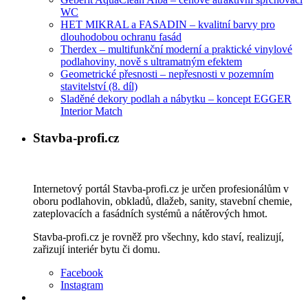
WC
HET MIKRAL a FASADIN – kvalitní barvy pro
dlouhodobou ochranu fasád
Therdex – multifunkční moderní a praktické vinylové
podlahoviny, nově s ultramatným efektem
Geometrické přesnosti – nepřesnosti v pozemním
stavitelství (8. díl)
Sladěné dekory podlah a nábytku – koncept EGGER
Interior Match
Stavba-profi.cz
Internetový portál Stavba-profi.cz je určen profesionálům v
oboru podlahovin, obkladů, dlažeb, sanity, stavební chemie,
zateplovacích a fasádních systémů a nátěrových hmot.
Stavba-profi.cz je rovněž pro všechny, kdo staví, realizují,
zařizují interiér bytu či domu.
Facebook
Instagram