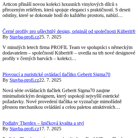
Articon přináší novou kolekci luxusních vinylových dílců s
přirozeným reliéfem, která spojuje eleganci s praktičností. S deseti
odstíny, které se dokonale hodí do každého prostoru, nabízí…
Černé profily pro ušlechtilý design, originál od společnosti Küberit®
By
Stavba-profi.cz
25. 7. 2025
V minulých letech firma PROFIL Team ve spolupráci s německým
dodavatelem – společností Küberit® – uvedla na trh nové designové
profily v černých barvách – kolekci…
Plovoucí a puristické ovládací tlačítko Geberit Sigma70
By
Stavba-profi.cz
22. 7. 2025
Nová série ovládacích tlačítek Geberit Sigma70 zaujme
minimalistickým designem, který uspokojí nejvyšší estetické
požadavky. Nové provedení tlačítka se vyznačuje mimořádně
přesnou mechanikou ovládání a celou paletou atraktivních…
Podlahy Therdex – špičková kvalita a styl
By
Stavba-profi.cz
17. 7. 2025