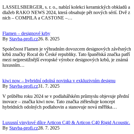
LASSELSBERGER, s. r. o., nabízí kolekci keramických obkladů a
dlažeb RAKO NEWS 2024, která obsahuje pět nových sérií. Dvě z
nich – COMPILA a CASTONE –…
Flamen – designové krby
By
Stavba-profi.cz
26. 8. 2025
Společnost Flamen je výhradním dovozcem designových závěsných
krbů značky Rocal do České republiky. Tato španělská značka patří
mezi nejprestižnější evropské výrobce designových krbů, je známá
luxusním…
kiwi now – hybridní odolná novinka v exkluzivním designu
By
Stavba-profi.cz
31. 7. 2025
V průběhu roku 2024 se v podlahářském průmyslu objevuje přední
inovace – značka kiwi now. Tato značka ztělesňuje koncept
hybridních odolných podlahovin a stanovuje nová měřítka…
Luxusní vinylové dílce Articon C40 & Articon C40 Rigid Acoustic.
By
Stavba-profi.cz
28. 7. 2025