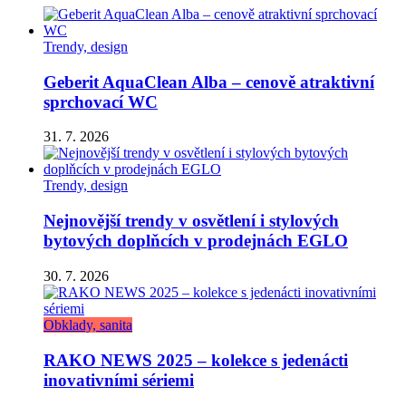
Trendy, design
Geberit AquaClean Alba – cenově atraktivní
sprchovací WC
31. 7. 2026
Trendy, design
Nejnovější trendy v osvětlení i stylových
bytových doplňcích v prodejnách EGLO
30. 7. 2026
Obklady, sanita
RAKO NEWS 2025 – kolekce s jedenácti
inovativními sériemi